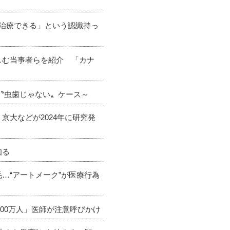
「治療できる」という認識持っ
しむ当事者らを紹介 「カナ
い〝虫歯じゃない〟ケース～
京大などが2024年に研究発
知る
…“アートメーク”が医療行為
000万人」医師が注意呼びかけ