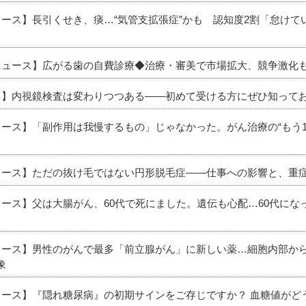
ュース】長引くせき、痰…“気管支拡張症”かも 認知度2割「怠け
新ニュース】広がる歯の自費診療◆治療・審美で市場拡大、競争激化
ース】内視鏡検査は変わりつつある――初めて受ける方にぜひ知って
ュース】「副作用は我慢するもの」じゃなかった。がん治療の“もう
ニュース】ただの抜け毛ではない円形脱毛症――仕事への影響と、重
ュース】父は大腸がん、60代で死にました。遺伝も心配…60代に
ニュース】男性のがんで最多「前立腺がん」に新しい薬…細胞内部か
象
ニュース】『隠れ糖尿病』の初期サインをご存じですか？ 血糖値が