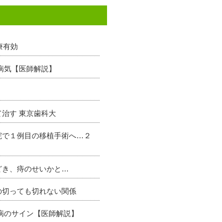
療有効
病気【医師解説】
治す 東京歯科大
院で１例目の移植手術へ…２
どき、痔のせいかと…
の切っても切れない関係
病のサイン【医師解説】