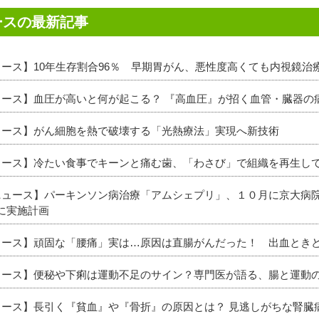
ースの最新記事
ュース】10年生存割合96％ 早期胃がん、悪性度高くても内視鏡治
ニュース】血圧が高いと何が起こる？ 『高血圧』が招く血管・臓器の
ニュース】がん細胞を熱で破壊する「光熱療法」実現へ新技術
ニュース】冷たい食事でキーンと痛む歯、「わさび」で組織を再生して
新ニュース】パーキンソン病治療「アムシェプリ」、１０月に京大病
に実施計画
ニュース】頑固な「腰痛」実は…原因は直腸がんだった！ 出血とき
ニュース】便秘や下痢は運動不足のサイン？専門医が語る、腸と運動
ニュース】長引く『貧血』や『骨折』の原因とは？ 見逃しがちな腎臓