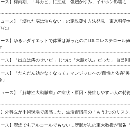
ニュース】梅雨期、「耳カビ」に注意 強烈かゆみ、イヤホン影響も
新ニュース】「壊れた脳は治らない」の定説覆す方法発見 東京科学
れた」
ニュース】ゆるいダイエットで体重は減ったのにLDLコレステロール
ケ
ュース】「出血は痔のせいだ→ じつは『大腸がん』だった」 自己
ニュース】「だんだん効かなくなって」マンジャロへの“耐性と依存”
る」
新ニュース】「解離性大動脈瘤」の症状・原因・発症しやすい人の特
ース】外科医が手術現場で痛感した、生活習慣病の「もう1つのリスク
ニュース】喫煙でもアルコールでもない…膀胱がんの東大教授が警告