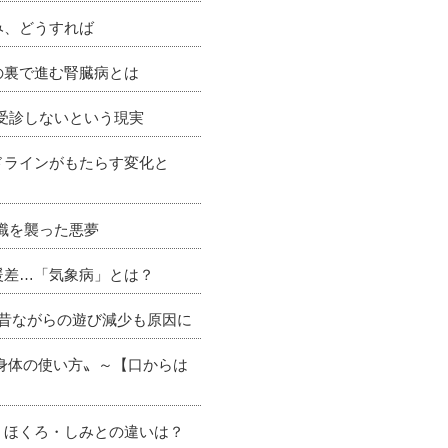
み、どうすれば
の裏で進む腎臓病とは
が受診しないという現実
ドラインがもたらす変化と
理職を襲った悪夢
暖差…「気象病」とは？
 昔ながらの遊び減少も原因に
〝身体の使い方〟～【口からは
 ほくろ・しみとの違いは？