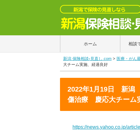
ホーム
相談
新潟 保険相談◦見直し.com
>
医療・がん
大チーム実施、経過良好
2022年1月19日 
傷治療 慶応大チーム
https://news.yahoo.co.jp/ar