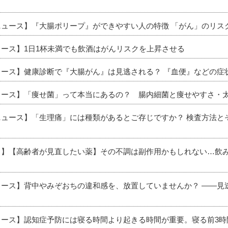
新ニュース】『大腸ポリープ』ができやすい人の特徴 「がん」のリ
ュース】1日1杯未満でも飲酒はがんリスクを上昇させる
ニュース】健康診断で『大腸がん』は見逃される？ 『血便』などの
ニュース】「痩せ菌」って本当にあるの？ 腸内細菌と痩せやすさ・
新ニュース】「生理痛」には種類があるとご存じですか？ 検査方法
ース】【高齢者が見直したい薬】その不調は副作用かもしれない…飲
ニュース】背中やみぞおちの違和感を、放置していませんか？ ――
ニュース】認知症予防には寝る時間より起きる時間が重要。寝る前3