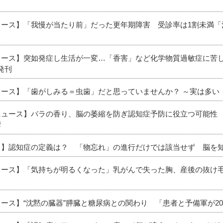
ニュース】「我慢が当たり前」だった更年期障害 受診率は1割未満
ニュース】突如発症し生活が一変…「香害」など化学物質過敏症に苦
発刊
ニュース】「歯がしみる＝虫歯」だと思っていませんか？ ～実は多
ニュース】バラの香り、脳の萎縮を防ぎ認知症予防に役立つ可能性 
響
ース】認知症の定義は？ 「物忘れ」の進行だけでは該当せず 脳を
ニュース】「気持ちが明るくなった」乳がんで失った胸、産後の抜け毛
ュース】“沈黙の臓器”膵臓と糖尿病との関わり 「患者と予備軍が2