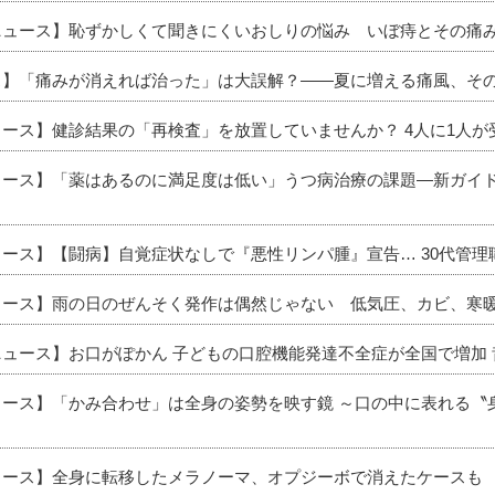
新ニュース】恥ずかしくて聞きにくいおしりの悩み いぼ痔とその痛
ース】「痛みが消えれば治った」は大誤解？――夏に増える痛風、そ
ュース】健診結果の「再検査」を放置していませんか？ 4人に1人
ニュース】「薬はあるのに満足度は低い」うつ病治療の課題―新ガイ
ュース】【闘病】自覚症状なしで『悪性リンパ腫』宣告… 30代管
ニュース】雨の日のぜんそく発作は偶然じゃない 低気圧、カビ、寒
ニュース】お口がぽかん 子どもの口腔機能発達不全症が全国で増加
ニュース】「かみ合わせ」は全身の姿勢を映す鏡 ～口の中に表れる
ニュース】全身に転移したメラノーマ、オプジーボで消えたケースも