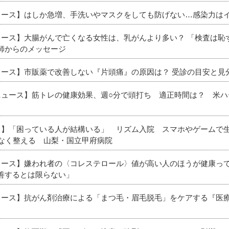
ニュース】はしか急増、手洗いやマスクをしても防げない…感染力はイ
ニュース】大腸がんで亡くなる女性は、乳がんより多い？ 「検査は
師からのメッセージ
ニュース】市販薬で改善しない『片頭痛』の原因は？ 受診の目安と見
新ニュース】筋トレの健康効果、週○分で頭打ち 適正時間は？ 米ハ
ース】「困っている人が結構いる」 リズム入院 スマホやゲームで
理なく整える 山梨・国立甲府病院
ニュース】嫌われ者の〈コレステロール〉値が高い人のほうが健康っ
善するとは限らない」
ニュース】抗がん剤治療による「まつ毛・眉毛脱毛」をケアする『医