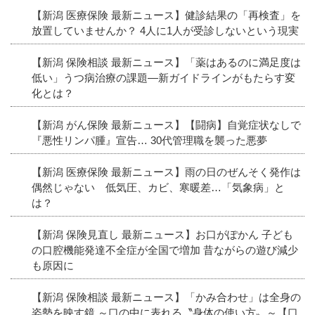
【新潟 医療保険 最新ニュース】健診結果の「再検査」を
放置していませんか？ 4人に1人が受診しないという現実
【新潟 保険相談 最新ニュース】「薬はあるのに満足度は
低い」うつ病治療の課題―新ガイドラインがもたらす変
化とは？
【新潟 がん保険 最新ニュース】【闘病】自覚症状なしで
『悪性リンパ腫』宣告… 30代管理職を襲った悪夢
【新潟 医療保険 最新ニュース】雨の日のぜんそく発作は
偶然じゃない 低気圧、カビ、寒暖差…「気象病」と
は？
【新潟 保険見直し 最新ニュース】お口がぽかん 子ども
の口腔機能発達不全症が全国で増加 昔ながらの遊び減少
も原因に
【新潟 保険相談 最新ニュース】「かみ合わせ」は全身の
姿勢を映す鏡 ～口の中に表れる〝身体の使い方〟～【口