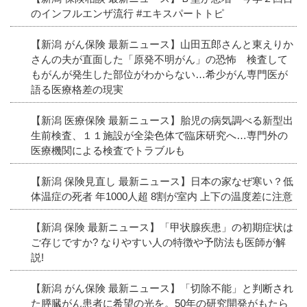
のインフルエンザ流行 #エキスパートトピ
【新潟 がん保険 最新ニュース】山田五郎さんと東えりか
さんの夫が直面した「原発不明がん」の恐怖 検査して
もがんが発生した部位がわからない…希少がん専門医が
語る医療格差の現実
【新潟 医療保険 最新ニュース】胎児の病気調べる新型出
生前検査、１１施設が全染色体で臨床研究へ…専門外の
医療機関による検査でトラブルも
【新潟 保険見直し 最新ニュース】日本の家なぜ寒い？低
体温症の死者 年1000人超 8割が室内 上下の温度差に注意
【新潟 保険 最新ニュース】「甲状腺疾患」の初期症状は
ご存じですか? なりやすい人の特徴や予防法も医師が解
説!
【新潟 がん保険 最新ニュース】「切除不能」と判断され
た膵臓がん患者に希望の光を。50年の研究開発がもたら