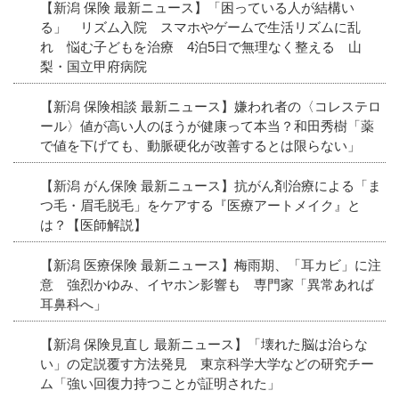
【新潟 保険 最新ニュース】「困っている人が結構い
る」 リズム入院 スマホやゲームで生活リズムに乱
れ 悩む子どもを治療 4泊5日で無理なく整える 山
梨・国立甲府病院
【新潟 保険相談 最新ニュース】嫌われ者の〈コレステロ
ール〉値が高い人のほうが健康って本当？和田秀樹「薬
で値を下げても、動脈硬化が改善するとは限らない」
【新潟 がん保険 最新ニュース】抗がん剤治療による「ま
つ毛・眉毛脱毛」をケアする『医療アートメイク』と
は？【医師解説】
【新潟 医療保険 最新ニュース】梅雨期、「耳カビ」に注
意 強烈かゆみ、イヤホン影響も 専門家「異常あれば
耳鼻科へ」
【新潟 保険見直し 最新ニュース】「壊れた脳は治らな
い」の定説覆す方法発見 東京科学大学などの研究チー
ム「強い回復力持つことが証明された」