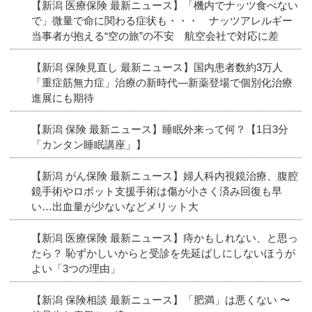
【新潟 医療保険 最新ニュース】「機内でナッツ食べない
で」微量で命に関わる症状も・・・ ナッツアレルギー
当事者が抱える“空の旅”の不安 航空会社で対応に差
【新潟 保険見直し 最新ニュース】国内患者数約3万人
「重症筋無力症」治療の新時代―新薬登場で個別化治療
進展にも期待
【新潟 保険 最新ニュース】睡眠外来って何？【1日3分
「カンタン睡眠講座」】
【新潟 がん保険 最新ニュース】婦人科内視鏡治療、腹腔
鏡手術やロボット支援手術は傷が小さく済み回復も早
い…出血量が少ないなどメリット大
【新潟 医療保険 最新ニュース】痔かもしれない、と思っ
たら？ 恥ずかしいからと受診を先延ばしにしないほうが
よい「3つの理由」
【新潟 保険相談 最新ニュース】「肥満」は悪くない 〜