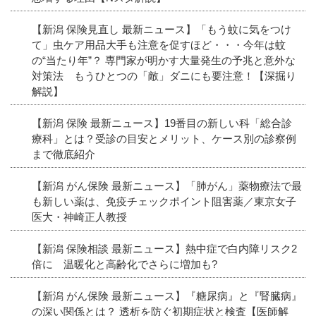
【新潟 保険見直し 最新ニュース】「もう蚊に気をつけ
て」虫ケア用品大手も注意を促すほど・・・今年は蚊
の“当たり年”？ 専門家が明かす大量発生の予兆と意外な
対策法 もうひとつの「敵」ダニにも要注意！【深掘り
解説】
【新潟 保険 最新ニュース】19番目の新しい科「総合診
療科」とは？受診の目安とメリット、ケース別の診察例
まで徹底紹介
【新潟 がん保険 最新ニュース】「肺がん」薬物療法で最
も新しい薬は、免疫チェックポイント阻害薬／東京女子
医大・神崎正人教授
【新潟 保険相談 最新ニュース】熱中症で白内障リスク2
倍に 温暖化と高齢化でさらに増加も?
【新潟 がん保険 最新ニュース】『糖尿病』と『腎臓病』
の深い関係とは？ 透析を防ぐ初期症状と検査【医師解