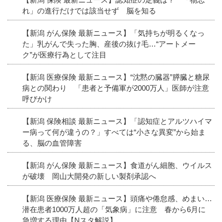
れ」の進行だけでは該当せず 脳を知る
【新潟 がん保険 最新ニュース】「気持ちが明るくなっ
た」乳がんで失った胸、産後の抜け毛…“アートメー
ク”が医療行為として注目
【新潟 医療保険 最新ニュース】“沈黙の臓器”膵臓と糖尿
病との関わり 「患者と予備軍が2000万人」医師が注意
呼びかけ
【新潟 保険相談 最新ニュース】「認知症とアルツハイマ
ー病って何が違うの？」すべては“小さな異変”から始ま
る、脳の血管障害
【新潟 がん保険 最新ニュース】食道がん細胞、ウイルス
が破壊 岡山大開発の新しい製剤承認へ
【新潟 医療保険 最新ニュース】頭痛や倦怠感、めまい…
潜在患者1000万人超の「気象病」に注意 春から6月に
急増する理由【Nスタ解説】