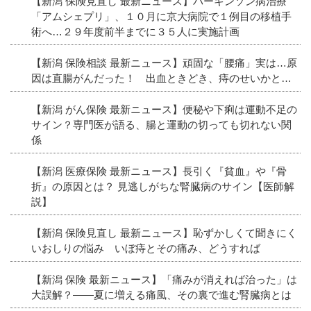
【新潟 保険見直し 最新ニュース】パーキンソン病治療
「アムシェプリ」、１０月に京大病院で１例目の移植手
術へ…２９年度前半までに３５人に実施計画
【新潟 保険相談 最新ニュース】頑固な「腰痛」実は…原
因は直腸がんだった！ 出血ときどき、痔のせいかと…
【新潟 がん保険 最新ニュース】便秘や下痢は運動不足の
サイン？専門医が語る、腸と運動の切っても切れない関
係
【新潟 医療保険 最新ニュース】長引く『貧血』や『骨
折』の原因とは？ 見逃しがちな腎臓病のサイン【医師解
説】
【新潟 保険見直し 最新ニュース】恥ずかしくて聞きにく
いおしりの悩み いぼ痔とその痛み、どうすれば
【新潟 保険 最新ニュース】「痛みが消えれば治った」は
大誤解？――夏に増える痛風、その裏で進む腎臓病とは