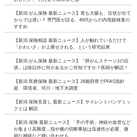
【新潟 がん保険 最新ニュース】胃も大腸も、症状が出て
からでは遅い？ 専門医が語る、40代からの内視鏡検査の
すすめ
【新潟 保険相談 最新ニュース】人が触れているだけで
「かわいさ」が上乗せされる、という研究結果
【新潟 がん保険 最新ニュース】「肺がんステージ1の症
状」は咳以外に何があるかご存知ですか？医師が解説！
【新潟 医療保険 最新ニュース】26都府県でPFAS指針
超 環境省、河川・地下水調査
【新潟 保険見直し 最新ニュース】サイレントパンデミッ
クとは 解説
【新潟 保険 最新ニュース】「手の手術」神経や血管など
が集まり高難度…指や腕の切断事故は迅速性が必要、微
細な神経など縫い合わせも