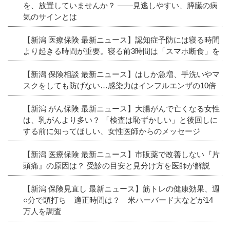
を、放置していませんか？ ――見逃しやすい、膵臓の病
気のサインとは
【新潟 医療保険 最新ニュース】認知症予防には寝る時間
より起きる時間が重要。寝る前3時間は「スマホ断食」を
【新潟 保険相談 最新ニュース】はしか急増、手洗いやマ
スクをしても防げない…感染力はインフルエンザの10倍
【新潟 がん保険 最新ニュース】大腸がんで亡くなる女性
は、乳がんより多い？ 「検査は恥ずかしい」と後回しに
する前に知ってほしい、女性医師からのメッセージ
【新潟 医療保険 最新ニュース】市販薬で改善しない『片
頭痛』の原因は？ 受診の目安と見分け方を医師が解説
【新潟 保険見直し 最新ニュース】筋トレの健康効果、週
○分で頭打ち 適正時間は？ 米ハーバード大などが14
万人を調査