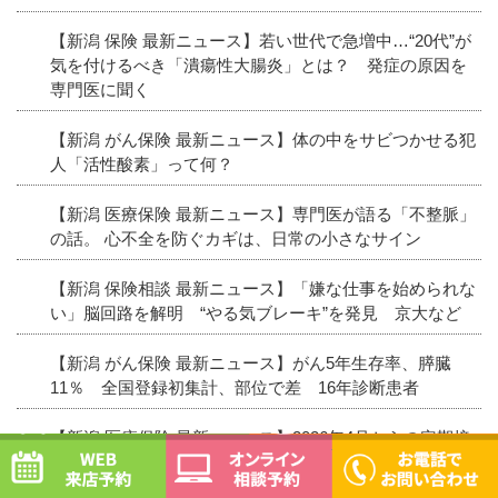
【新潟 保険 最新ニュース】若い世代で急増中…“20代”が
気を付けるべき「潰瘍性大腸炎」とは？ 発症の原因を
専門医に聞く
【新潟 がん保険 最新ニュース】体の中をサビつかせる犯
人「活性酸素」って何？
【新潟 医療保険 最新ニュース】専門医が語る「不整脈」
の話。 心不全を防ぐカギは、日常の小さなサイン
【新潟 保険相談 最新ニュース】「嫌な仕事を始められな
い」脳回路を解明 “やる気ブレーキ”を発見 京大など
【新潟 がん保険 最新ニュース】がん5年生存率、膵臓
11％ 全国登録初集計、部位で差 16年診断患者
【新潟 医療保険 最新ニュース】2026年4月からの定期接
WEB予約
オンライン相談予約
種に期待 妊婦のRSウイルスワクチンで赤ちゃんの重症
化を防ぐ #エキスパートトピ