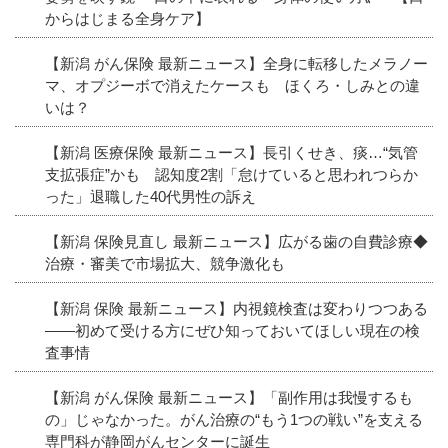
からはじまる全身ケア】
【新潟 がん保険 最新ニュース】全身に転移したメラノー
マ、オプジーボで消えたケースも ほくろ・しみとの違
いは？
【新潟 医療保険 最新ニュース】長引くせき、痰…“気管
支拡張症”かも 認知度2割「怠けていると思われつらか
った」退職した40代男性の訴え
【新潟 保険見直し 最新ニュース】広がる歯の自費診療◆
治療・審美で市場拡大、競争激化も
【新潟 保険 最新ニュース】内視鏡検査は変わりつつある
――初めて受ける方にぜひ知っておいてほしい現在の検
査事情
【新潟 がん保険 最新ニュース】「副作用は我慢するも
の」じゃなかった。がん治療の“もう1つの戦い”を支える
専門科が静岡がんセンターに誕生