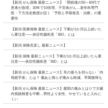
【新潟 がん保険 最新ニュース】「閉経後の50～60代で
患者が急増」30年で10倍増、子宮体がん…老年科専門
医・下方浩史教授が説く「予防と早期発見・治療」の重
要性
【新潟 医療保険 最新ニュース】下痢が1か月以上続いた
ら要注意――炎症性腸疾患「IBD」とは
【新潟 保険見直し 最新ニュース】
【新潟 保険 最新ニュース】下痢が1か月以上続いたら要
注意――炎症性腸疾患「IBD」とは
【新潟 がん保険 最新ニュース】耳の後ろを切らない「内
視鏡手術」とは？ 傷あと残らず痛みも軽減、早期復帰も
【新潟 がん保険 最新ニュース】腹部の痛みとはりで大腸
内視鏡検査を中断…男性より女性、やせていると入れに
くい