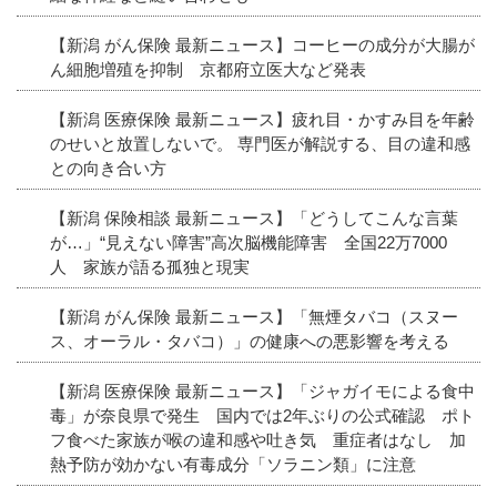
【新潟 がん保険 最新ニュース】コーヒーの成分が大腸が
ん細胞増殖を抑制 京都府立医大など発表
【新潟 医療保険 最新ニュース】疲れ目・かすみ目を年齢
のせいと放置しないで。 専門医が解説する、目の違和感
との向き合い方
【新潟 保険相談 最新ニュース】「どうしてこんな言葉
が…」“見えない障害”高次脳機能障害 全国22万7000
人 家族が語る孤独と現実
【新潟 がん保険 最新ニュース】「無煙タバコ（スヌー
ス、オーラル・タバコ）」の健康への悪影響を考える
【新潟 医療保険 最新ニュース】「ジャガイモによる食中
毒」が奈良県で発生 国内では2年ぶりの公式確認 ポト
フ食べた家族が喉の違和感や吐き気 重症者はなし 加
熱予防が効かない有毒成分「ソラニン類」に注意