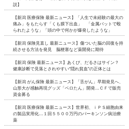
説】
【新潟 医療保険 最新ニュース】「人生で未経験の最大の
痛み」をもたらす「くも膜下出血」 「金属バットで殴
られたような」「頭の中で何かが爆発したような」
【新潟 保険見直し 最新ニュース】傷ついた脳の回復を持
続させる方法を発見 脳梗塞など薬開発に期待
【新潟 保険 最新ニュース】あくび、だるさはサイン？
健康診断で見落とされやすい“隠れ貧血”の正体とは
【新潟 がん保険 最新ニュース】「舌がん」早期発見へ、
山形大が感触再現グッズ「ベロたん」開発…ＣＦで販売
資金募る
【新潟 医療保険 最新ニュース】世界初、ｉＰＳ細胞由来
の製品実用化…１回５５００万円のパーキンソン病治療
薬