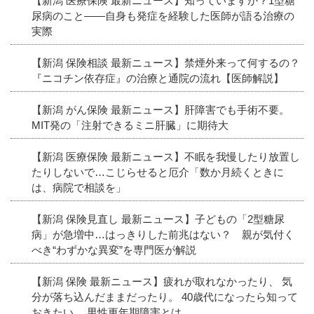
【新潟 医療保険 最新ニュース】知っていますか？1型糖
尿病のこと――自身も発症を経験した医師が語る治療の
実際
【新潟 保険相談 最新ニュース】禁煙外来って何するの？
『ニコチン依存症』の治療と通院の流れ【医師解説】
【新潟 がん保険 最新ニュース】肝障害でも手術不要。
MIT発の「注射できるミニ肝臓」に期待大
【新潟 医療保険 最新ニュース】不眠を我慢したり放置し
たりしないで…こじらせると厄介「数か月続くときに
は、病院で相談を」
【新潟 保険見直し 最新ニュース】子どもの「2型糖尿
病」が急増中…はっきりした前兆はない？ 親が気付く
べき“わずかな異変”を専門医が解説
【新潟 保険 最新ニュース】疲れが取れなかったり、 気
分が落ち込んだままだったり。 40歳代になったら知って
おきたい、 男性更年期障害とは