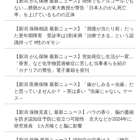
【新潟 がん保険 最新ニュース】喫煙でもアルコールでも
ない…膀胱がんの東大教授が警告「日本人のがん死亡
率」を上げているものの正体
【新潟 保険相談 最新ニュース】「我慢が当たり前」だっ
た更年期障害 受診率は1割未満「治療できる」という認
識持って #性のギモン
【新潟 がん保険 最新ニュース】突如発症し生活が一変…
「香害」など化学物質過敏症に苦しむ当事者らを紹介
「カナリアの警告」電子書籍を発刊
【新潟 医療保険 最新ニュース】「歯がしみる＝虫歯」だ
と思っていませんか？ ～実は多い〝虫歯じゃない〟ケー
ス～
【新潟 保険見直し 最新ニュース】バラの香り、脳の萎縮
を防ぎ認知症予防に役立つ可能性 京大などが2024年に
研究発表 1カ月嗅ぐと脳に影響
【新潟 保険 最新ニュース】認知症の定義は？ 「物忘