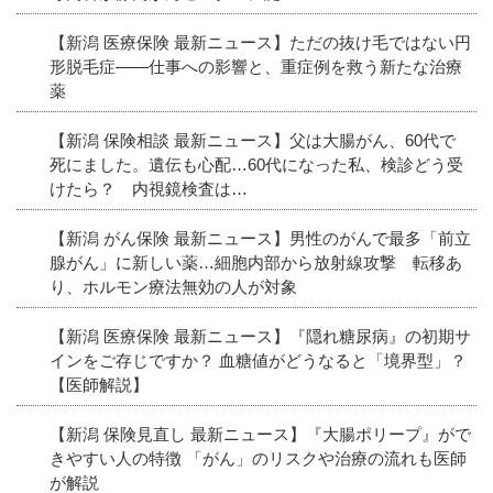
【新潟 医療保険 最新ニュース】ただの抜け毛ではない円
形脱毛症――仕事への影響と、重症例を救う新たな治療
薬
【新潟 保険相談 最新ニュース】父は大腸がん、60代で
死にました。遺伝も心配…60代になった私、検診どう受
けたら？ 内視鏡検査は…
【新潟 がん保険 最新ニュース】男性のがんで最多「前立
腺がん」に新しい薬…細胞内部から放射線攻撃 転移あ
り、ホルモン療法無効の人が対象
【新潟 医療保険 最新ニュース】『隠れ糖尿病』の初期サ
インをご存じですか？ 血糖値がどうなると「境界型」？
【医師解説】
【新潟 保険見直し 最新ニュース】『大腸ポリープ』がで
きやすい人の特徴 「がん」のリスクや治療の流れも医師
が解説