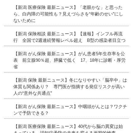
【新潟 医療保険 最新ニュース】「老眼かな」と思った
ら、白内障の可能性も？見えづらさを“年齢のせい”にし
ないために
【新潟 保険相談 最新ニュース】【速報】インフル再流
行 全国で2週連続警報レベル超え B型の感染者目立つ
【新潟 がん保険 最新ニュース】がん患者5年生存率を公
表 前立腺90％超、膵臓で低く 17、18年に診断・厚労
省
【新潟 保険 最新ニュース】冬になりやすい「脳卒中」は
体質も関係あり？ 専門医が指摘する発症リスクが高い
人の“意外な共通点”
【新潟 がん保険 最新ニュース】中咽頭がんとは？ワクチ
ンで予防できる？
【新潟 医療保険 最新ニュース】40代から脳の異変は始
まっている。認知症予防の未来を変える画期的検査