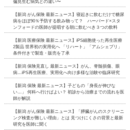
偏見生む病気との違い〜
【新潟 がん保険 最新ニュース】寝起きに飲むだけで糖尿
病をほぼ90％予防する飲み物って？ ハーバード×スタ
ンフォードの医師が提唱する朝に飲むべき３つの飲料
【新潟 医療保険 最新ニュース】iPS細胞使った再生医療
2製品 世界初の実用化へ 「リハート」「アムシェプリ」
条件付きで製造・販売を了承
【新潟 保険見直し 最新ニュース】がん、脊髄損傷、眼
病…iPS再生医療、実用化へ向け多様な治験や臨床研究
【新潟 保険 最新ニュース】子どもの「身長が伸びな
い…」 何科へ行けばよい？ 初診から治療までの流れを医
師が解説
【新潟 がん保険 最新ニュース】「膵臓がんのスクリーニ
ング検査が難しい理由」とは 見つけにくさの背景と最新
研究を医師に聞く