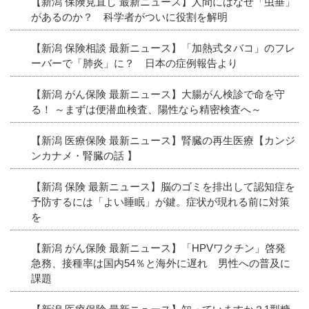
【新潟 保険見直し 最新ニュース】人間にはなぜ「虫垂」
があるのか？ 科学者がついに役割を解明
【新潟 保険相談 最新ニュース】「加熱式タバコ」のフレ
ーバーで「肺炎」に？ 日本の症例報告より
【新潟 がん保険 最新ニュース】大腸がん検診で命を守
る！ ～まずは便潜血検査、陽性なら精密検査へ～
【新潟 医療保険 最新ニュース】腎臓の再生医療【カンジ
ンカナメ・腎臓の話 】
【新潟 保険 最新ニュース】脳のゴミを排出して認知症を
予防するには「よい睡眠」が鍵。症状が現れる前に対策
を
【新潟 がん保険 最新ニュース】「HPVワクチン」啓発
急務、接種率は国内54％と海外に遅れ 男性への普及に
課題