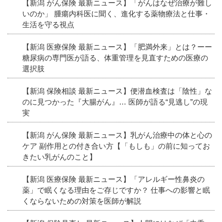
【新潟 がん保険 最新ニュース】「がんはなぜ治療が難し
いのか」 腫瘍内科医に聞く、進化する薬物療法と仕事・
生活を守る視点
【新潟 医療保険 最新ニュース】「肥満外来」とは？ーー
糖尿病の専門医が語る、体重管理を見直すための医療の
選択肢
【新潟 保険相談 最新ニュース】便潜血検査は「陰性」な
のに見つかった『大腸がん』… 医師が語る“見逃し”の現
実
【新潟 がん保険 最新ニュース】乳がん治療中の体と心の
ケア 副作用との付き合い方【「もしも」の前に知ってお
きたい乳がんのこと】
【新潟 医療保険 最新ニュース】「アレルギー性鼻炎の
薬」で眠くなる理由をご存じですか？ 仕事への影響と眠
くならないための対策を医師が解説