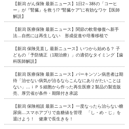
【新潟 がん保険 最新ニュース】1日2～3杯の「コーヒ
ー」が『腎臓』を救う!? “腎臓ケア”に有効なワケ【医師
解説】
【新潟 医療保険 最新ニュース】関節の軟骨修復へ新手
法…自然には再生しない 形成促進や培養移植で
【新潟 保険見直し 最新ニュース】いつから始める？ 子
どもの「予防矯正（1期治療）」の適切なタイミング【歯
科医師解説】
【新潟 医療保険 最新ニュース】パーキンソン病患者は期
待「治せない病気が治るならこんなにありがたいことは
ない」…ｉＰＳ細胞から作った再生医療２製品の製造販
売、厚労省が条件・期限付き承認
【新潟 保険相談 最新ニュース】一度なったら治らない糖
尿病…スマホアプリで血糖値を管理 「し・め・じ」を
退けよう！ 健康で長生きを！