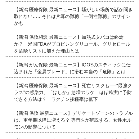
【新潟 医療保険 最新ニュース】騒がしい場所で話が聞き
取れない……それは片耳の難聴「一側性難聴」のサイン
かも
【新潟 保険相談 最新ニュース】加熱式タバコは終焉
か？ 米国FDAがプロピレングリコール、グリセロール
を危険リストに加えた理由とは
【新潟 がん保険 最新ニュース】IQOSのスティックに仕
込まれた「金属ブレード」に潜む本当の「危険」とは
【新潟 医療保険 最新ニュース】死亡リスクも──“最強ク
ラス”の感染力、「はしか」急増のワケ ほぼ確実に予防
できる方法は？ ワクチン接種率は低下
【新潟 保険 最新ニュース】デリケートゾーンのトラブル
は、更年期以降に増える？ 専門医が解説する、女性ホル
モンの影響について