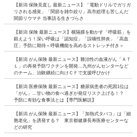
【新潟 保険見直し 最新ニュース】「電動ドリルでガリガ
リされる感覚」「関節を雑巾絞り」高市総理も苦しんだ
関節リウマチ 当事語る生きづらさ
【新潟 保険 最新ニュース】横隔膜を動かす「呼吸筋」を
鍛えよう！深い呼吸は「認知症」「誤嚥性肺炎」「高血
圧」予防に期待＜呼吸機能を高めるストレッチ付き＞
【新潟 がん保険 最新ニュース】難治性の血液がん「ＡＴ
Ｌ」の再発予防ワクチンを開発…九州がんセンターなど
のチーム、治験継続に向けＣＦで支援呼びかけ
【新潟 医療保険 最新ニュース】糖尿病患者の死因1位は
「がん」…甘い物の食べ過ぎが発症リスク上げる！？
予防に有効な食事法とは【専門医解説】
【新潟 がん保険 最新ニュース】「加熱式タバコ」は「細
胞老化」を誘発する？ 東京都健康長寿医療センターな
どの研究