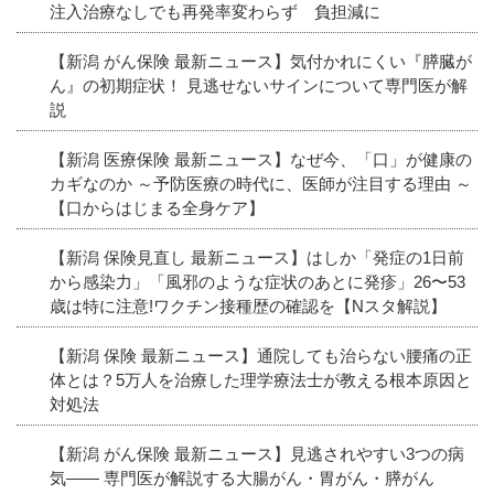
注入治療なしでも再発率変わらず 負担減に
【新潟 がん保険 最新ニュース】気付かれにくい『膵臓が
ん』の初期症状！ 見逃せないサインについて専門医が解
説
【新潟 医療保険 最新ニュース】なぜ今、「口」が健康の
カギなのか ～予防医療の時代に、医師が注目する理由 ～
【口からはじまる全身ケア】
【新潟 保険見直し 最新ニュース】はしか「発症の1日前
から感染力」「風邪のような症状のあとに発疹」26〜53
歳は特に注意!ワクチン接種歴の確認を【Nスタ解説】
【新潟 保険 最新ニュース】通院しても治らない腰痛の正
体とは？5万人を治療した理学療法士が教える根本原因と
対処法
【新潟 がん保険 最新ニュース】見逃されやすい3つの病
気―― 専門医が解説する大腸がん・胃がん・膵がん