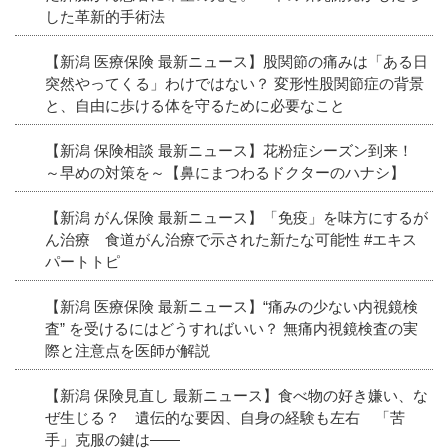
した革新的手術法
【新潟 医療保険 最新ニュース】股関節の痛みは「ある日
突然やってくる」わけではない？ 変形性股関節症の背景
と、自由に歩ける体を守るために必要なこと
【新潟 保険相談 最新ニュース】花粉症シーズン到来！
～早めの対策を～【鼻にまつわるドクターのハナシ】
【新潟 がん保険 最新ニュース】「免疫」を味方にするが
ん治療 食道がん治療で示された新たな可能性 #エキス
パートトピ
【新潟 医療保険 最新ニュース】“痛みの少ない内視鏡検
査” を受けるにはどうすればいい？ 無痛内視鏡検査の実
際と注意点を医師が解説
【新潟 保険見直し 最新ニュース】食べ物の好き嫌い、な
ぜ生じる？ 遺伝的な要因、自身の経験も左右 「苦
手」克服の鍵は――