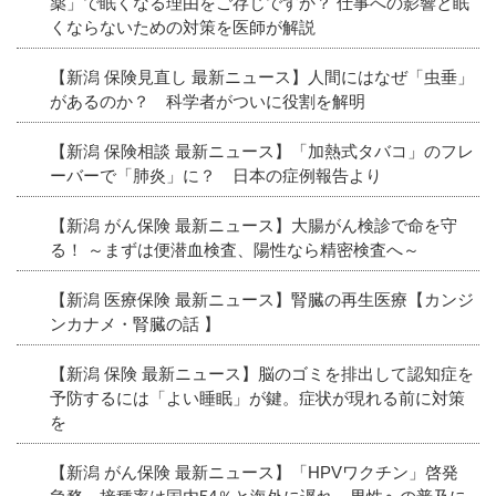
薬」で眠くなる理由をご存じですか？ 仕事への影響と眠
くならないための対策を医師が解説
【新潟 保険見直し 最新ニュース】人間にはなぜ「虫垂」
があるのか？ 科学者がついに役割を解明
【新潟 保険相談 最新ニュース】「加熱式タバコ」のフレ
ーバーで「肺炎」に？ 日本の症例報告より
【新潟 がん保険 最新ニュース】大腸がん検診で命を守
る！ ～まずは便潜血検査、陽性なら精密検査へ～
【新潟 医療保険 最新ニュース】腎臓の再生医療【カンジ
ンカナメ・腎臓の話 】
【新潟 保険 最新ニュース】脳のゴミを排出して認知症を
予防するには「よい睡眠」が鍵。症状が現れる前に対策
を
【新潟 がん保険 最新ニュース】「HPVワクチン」啓発