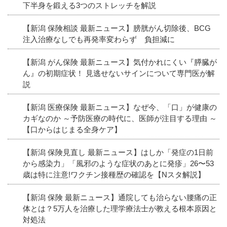
下半身を鍛える3つのストレッチを解説
【新潟 保険相談 最新ニュース】膀胱がん切除後、BCG
注入治療なしでも再発率変わらず 負担減に
【新潟 がん保険 最新ニュース】気付かれにくい『膵臓が
ん』の初期症状！ 見逃せないサインについて専門医が解
説
【新潟 医療保険 最新ニュース】なぜ今、「口」が健康の
カギなのか ～予防医療の時代に、医師が注目する理由 ～
【口からはじまる全身ケア】
【新潟 保険見直し 最新ニュース】はしか「発症の1日前
から感染力」「風邪のような症状のあとに発疹」26〜53
歳は特に注意!ワクチン接種歴の確認を【Nスタ解説】
【新潟 保険 最新ニュース】通院しても治らない腰痛の正
体とは？5万人を治療した理学療法士が教える根本原因と
対処法