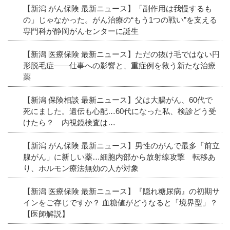
【新潟 がん保険 最新ニュース】「副作用は我慢するも
の」じゃなかった。がん治療の“もう1つの戦い”を支える
専門科が静岡がんセンターに誕生
【新潟 医療保険 最新ニュース】ただの抜け毛ではない円
形脱毛症――仕事への影響と、重症例を救う新たな治療
薬
【新潟 保険相談 最新ニュース】父は大腸がん、60代で
死にました。遺伝も心配…60代になった私、検診どう受
けたら？ 内視鏡検査は…
【新潟 がん保険 最新ニュース】男性のがんで最多「前立
腺がん」に新しい薬…細胞内部から放射線攻撃 転移あ
り、ホルモン療法無効の人が対象
【新潟 医療保険 最新ニュース】『隠れ糖尿病』の初期サ
インをご存じですか？ 血糖値がどうなると「境界型」？
【医師解説】