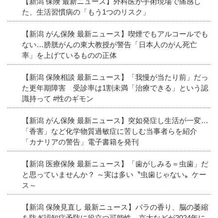
【新潟 保険 最新ニュース】外科医が手術現場で痛感し
た、生活習慣病の「もう1つのリスク」
【新潟 がん保険 最新ニュース】喫煙でもアルコールでも
ない…膀胱がんの東大教授が警告「日本人のがん死亡
率」を上げているものの正体
【新潟 保険相談 最新ニュース】「我慢が当たり前」だっ
た更年期障害 受診率は1割未満「治療できる」という認
識持って #性のギモン
【新潟 がん保険 最新ニュース】突如発症し生活が一変…
「香害」など化学物質過敏症に苦しむ当事者らを紹介
「カナリアの警告」電子書籍を発刊
【新潟 医療保険 最新ニュース】「歯がしみる＝虫歯」だ
と思っていませんか？ ～実は多い〝虫歯じゃない〟ケー
ス～
【新潟 保険見直し 最新ニュース】バラの香り、脳の萎縮
を防ぎ認知症予防に役立つ可能性 京大などが2024年に