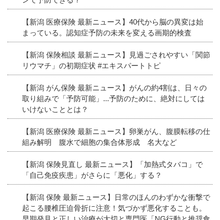
【新潟 医療保険 最新ニュース】40代から脳の異変は始
まっている。認知症予防の未来を変える画期的検査
【新潟 保険相談 最新ニュース】見過ごされやすい「関節
リウマチ」の初期症状 #エキスパートトピ
【新潟 がん保険 最新ニュース】がんの約4割は、日々の
取り組みで「予防可能」...予防のために、絶対にしては
いけないこととは？
【新潟 医療保険 最新ニュース】卵巣がん、腹膜転移の仕
組み解明 腹水で細胞の集合体形成 名大など
【新潟 保険見直し 最新ニュース】「加熱式タバコ」で
「自己免疫疾患」がさらに「悪化」する？
【新潟 保険 最新ニュース】日常のほんのわずかな衝撃で
起こる腰椎圧迫骨折に注意！気づかず悪化することも。
早期発見と正しい治療が大切と専門医「NG行動と推奨食