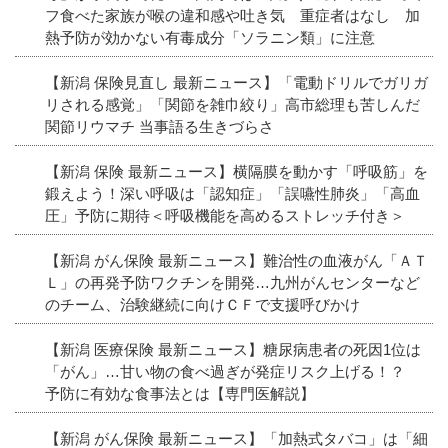
フ食べた家族が喉の違和感や吐き気 重症者はなし 加
熱予防が効かない有毒成分「ソラニン類」に注意
【新潟 保険見直し 最新ニュース】「電動ドリルでガリガ
リされる感覚」「関節を雑巾絞り」高市総理も苦しんだ
関節リウマチ 当事語る生きづらさ
【新潟 保険 最新ニュース】横隔膜を動かす「呼吸筋」を
鍛えよう！深い呼吸は「認知症」「誤嚥性肺炎」「高血
圧」予防に期待＜呼吸機能を高めるストレッチ付き＞
【新潟 がん保険 最新ニュース】難治性の血液がん「ＡＴ
Ｌ」の再発予防ワクチンを開発…九州がんセンターなど
のチーム、治験継続に向けＣＦで支援呼びかけ
【新潟 医療保険 最新ニュース】糖尿病患者の死因1位は
「がん」…甘い物の食べ過ぎが発症リスク上げる！？
予防に有効な食事法とは【専門医解説】
【新潟 がん保険 最新ニュース】「加熱式タバコ」は「細