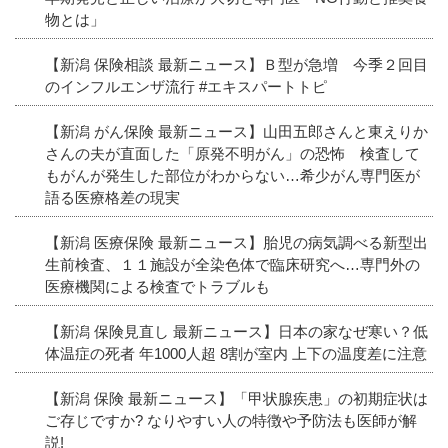
物とは」
【新潟 保険相談 最新ニュース】Ｂ型が急増 今季２回目
のインフルエンザ流行 #エキスパートトピ
【新潟 がん保険 最新ニュース】山田五郎さんと東えりか
さんの夫が直面した「原発不明がん」の恐怖 検査して
もがんが発生した部位がわからない…希少がん専門医が
語る医療格差の現実
【新潟 医療保険 最新ニュース】胎児の病気調べる新型出
生前検査、１１施設が全染色体で臨床研究へ…専門外の
医療機関による検査でトラブルも
【新潟 保険見直し 最新ニュース】日本の家なぜ寒い？低
体温症の死者 年1000人超 8割が室内 上下の温度差に注意
【新潟 保険 最新ニュース】「甲状腺疾患」の初期症状は
ご存じですか? なりやすい人の特徴や予防法も医師が解
説!