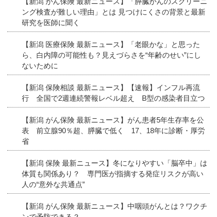
【新潟 がん保険 最新ニュース】「膵臓がんのスクリーニ
ング検査が難しい理由」とは 見つけにくさの背景と最新
研究を医師に聞く
【新潟 医療保険 最新ニュース】「老眼かな」と思った
ら、白内障の可能性も？見えづらさを“年齢のせい”にし
ないために
【新潟 保険相談 最新ニュース】【速報】インフル再流
行 全国で2週連続警報レベル超え B型の感染者目立つ
【新潟 がん保険 最新ニュース】がん患者5年生存率を公
表 前立腺90％超、膵臓で低く 17、18年に診断・厚労
省
【新潟 保険 最新ニュース】冬になりやすい「脳卒中」は
体質も関係あり？ 専門医が指摘する発症リスクが高い
人の“意外な共通点”
【新潟 がん保険 最新ニュース】中咽頭がんとは？ワクチ
ンで予防できる？