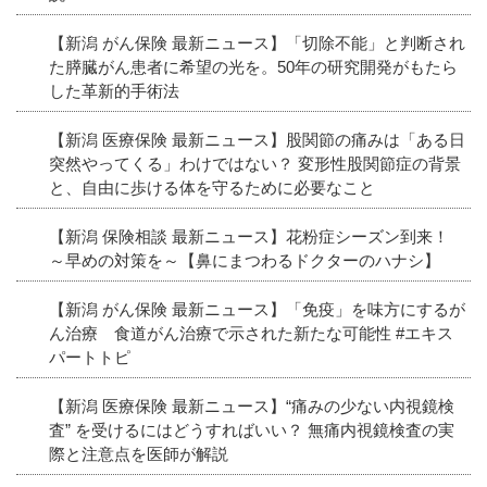
【新潟 がん保険 最新ニュース】「切除不能」と判断され
た膵臓がん患者に希望の光を。50年の研究開発がもたら
した革新的手術法
【新潟 医療保険 最新ニュース】股関節の痛みは「ある日
突然やってくる」わけではない？ 変形性股関節症の背景
と、自由に歩ける体を守るために必要なこと
【新潟 保険相談 最新ニュース】花粉症シーズン到来！
～早めの対策を～【鼻にまつわるドクターのハナシ】
【新潟 がん保険 最新ニュース】「免疫」を味方にするが
ん治療 食道がん治療で示された新たな可能性 #エキス
パートトピ
【新潟 医療保険 最新ニュース】“痛みの少ない内視鏡検
査” を受けるにはどうすればいい？ 無痛内視鏡検査の実
際と注意点を医師が解説