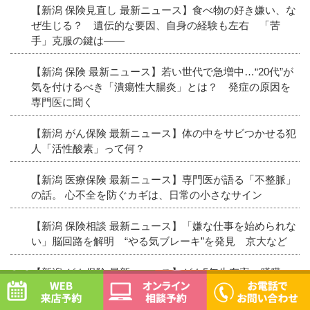
【新潟 保険見直し 最新ニュース】食べ物の好き嫌い、な
ぜ生じる？ 遺伝的な要因、自身の経験も左右 「苦
手」克服の鍵は――
【新潟 保険 最新ニュース】若い世代で急増中…“20代”が
気を付けるべき「潰瘍性大腸炎」とは？ 発症の原因を
専門医に聞く
【新潟 がん保険 最新ニュース】体の中をサビつかせる犯
人「活性酸素」って何？
【新潟 医療保険 最新ニュース】専門医が語る「不整脈」
の話。 心不全を防ぐカギは、日常の小さなサイン
【新潟 保険相談 最新ニュース】「嫌な仕事を始められな
い」脳回路を解明 “やる気ブレーキ”を発見 京大など
【新潟 がん保険 最新ニュース】がん5年生存率、膵臓
WEB予約
オンライン相談予約
11％ 全国登録初集計、部位で差 16年診断患者