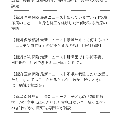
急務、接種率は国内54％と海外に遅れ 男性への普及に
課題
【新潟 医療保険 最新ニュース】知っていますか？1型糖
尿病のこと――自身も発症を経験した医師が語る治療の
実際
【新潟 保険相談 最新ニュース】禁煙外来って何するの？
『ニコチン依存症』の治療と通院の流れ【医師解説】
【新潟 がん保険 最新ニュース】肝障害でも手術不要。
MIT発の「注射できるミニ肝臓」に期待大
【新潟 医療保険 最新ニュース】不眠を我慢したり放置し
たりしないで…こじらせると厄介「数か月続くときに
は、病院で相談を」
【新潟 保険見直し 最新ニュース】子どもの「2型糖尿
病」が急増中…はっきりした前兆はない？ 親が気付く
べき“わずかな異変”を専門医が解説