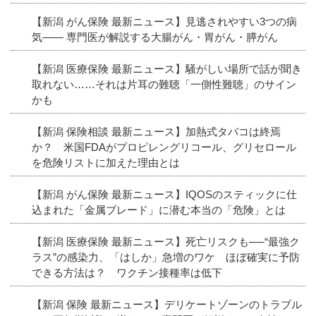
【新潟 がん保険 最新ニュース】見逃されやすい3つの病
気―― 専門医が解説する大腸がん・胃がん・膵がん
【新潟 医療保険 最新ニュース】騒がしい場所で話が聞き
取れない……それは片耳の難聴「一側性難聴」のサイン
かも
【新潟 保険相談 最新ニュース】加熱式タバコは終焉
か？ 米国FDAがプロピレングリコール、グリセロール
を危険リストに加えた理由とは
【新潟 がん保険 最新ニュース】IQOSのスティックに仕
込まれた「金属ブレード」に潜む本当の「危険」とは
【新潟 医療保険 最新ニュース】死亡リスクも──“最強ク
ラス”の感染力、「はしか」急増のワケ ほぼ確実に予防
できる方法は？ ワクチン接種率は低下
【新潟 保険 最新ニュース】デリケートゾーンのトラブル