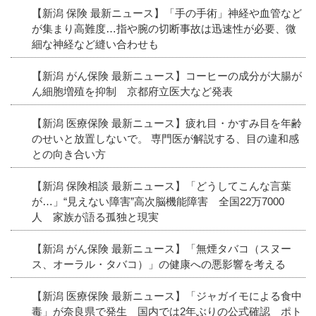
【新潟 保険 最新ニュース】「手の手術」神経や血管など
が集まり高難度…指や腕の切断事故は迅速性が必要、微
細な神経など縫い合わせも
【新潟 がん保険 最新ニュース】コーヒーの成分が大腸が
ん細胞増殖を抑制 京都府立医大など発表
【新潟 医療保険 最新ニュース】疲れ目・かすみ目を年齢
のせいと放置しないで。 専門医が解説する、目の違和感
との向き合い方
【新潟 保険相談 最新ニュース】「どうしてこんな言葉
が…」“見えない障害”高次脳機能障害 全国22万7000
人 家族が語る孤独と現実
【新潟 がん保険 最新ニュース】「無煙タバコ（スヌー
ス、オーラル・タバコ）」の健康への悪影響を考える
【新潟 医療保険 最新ニュース】「ジャガイモによる食中
毒」が奈良県で発生 国内では2年ぶりの公式確認 ポト