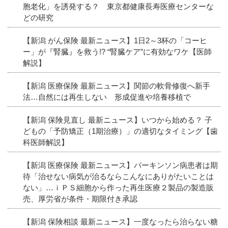
胞老化」を誘発する？ 東京都健康長寿医療センターな
どの研究
【新潟 がん保険 最新ニュース】1日2～3杯の「コーヒ
ー」が『腎臓』を救う!? “腎臓ケア”に有効なワケ【医師
解説】
【新潟 医療保険 最新ニュース】関節の軟骨修復へ新手
法…自然には再生しない 形成促進や培養移植で
【新潟 保険見直し 最新ニュース】いつから始める？ 子
どもの「予防矯正（1期治療）」の適切なタイミング【歯
科医師解説】
【新潟 医療保険 最新ニュース】パーキンソン病患者は期
待「治せない病気が治るならこんなにありがたいことは
ない」…ｉＰＳ細胞から作った再生医療２製品の製造販
売、厚労省が条件・期限付き承認
【新潟 保険相談 最新ニュース】一度なったら治らない糖