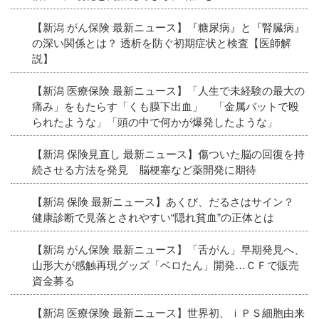
【新潟 がん保険 最新ニュース】『糖尿病』と『腎臓病』
の深い関係とは？ 透析を防ぐ初期症状と検査【医師解
説】
【新潟 医療保険 最新ニュース】「人生で未経験の最大の
痛み」をもたらす「くも膜下出血」 「金属バットで殴
られたような」「頭の中で何かが爆発したような」
【新潟 保険見直し 最新ニュース】傷ついた脳の回復を持
続させる方法を発見 脳梗塞など薬開発に期待
【新潟 保険 最新ニュース】あくび、だるさはサイン？
健康診断で見落とされやすい“隠れ貧血”の正体とは
【新潟 がん保険 最新ニュース】「舌がん」早期発見へ、
山形大が感触再現グッズ「ベロたん」開発…ＣＦで販売
資金募る
【新潟 医療保険 最新ニュース】世界初、ｉＰＳ細胞由来