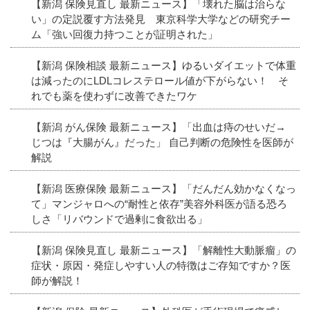
【新潟 保険見直し 最新ニュース】「壊れた脳は治らな
い」の定説覆す方法発見 東京科学大学などの研究チー
ム「強い回復力持つことが証明された」
【新潟 保険相談 最新ニュース】ゆるいダイエットで体重
は減ったのにLDLコレステロール値が下がらない！ そ
れでも薬を使わずに改善できたワケ
【新潟 がん保険 最新ニュース】「出血は痔のせいだ→
じつは『大腸がん』だった」 自己判断の危険性を医師が
解説
【新潟 医療保険 最新ニュース】「だんだん効かなくなっ
て」マンジャロへの“耐性と依存”美容外科医が語る恐ろ
しさ「リバウンドで過剰に食欲出る」
【新潟 保険見直し 最新ニュース】「解離性大動脈瘤」の
症状・原因・発症しやすい人の特徴はご存知ですか？医
師が解説！