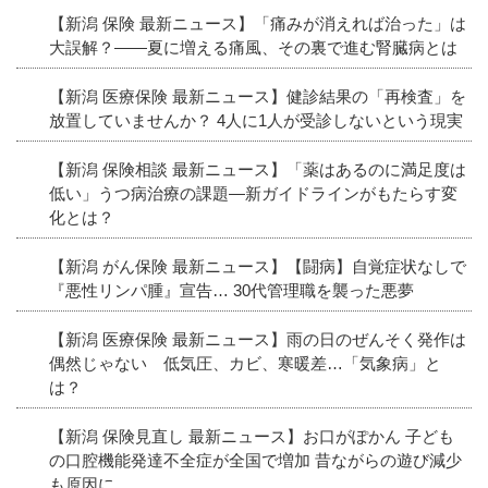
【新潟 保険 最新ニュース】「痛みが消えれば治った」は
大誤解？――夏に増える痛風、その裏で進む腎臓病とは
【新潟 医療保険 最新ニュース】健診結果の「再検査」を
放置していませんか？ 4人に1人が受診しないという現実
【新潟 保険相談 最新ニュース】「薬はあるのに満足度は
低い」うつ病治療の課題―新ガイドラインがもたらす変
化とは？
【新潟 がん保険 最新ニュース】【闘病】自覚症状なしで
『悪性リンパ腫』宣告… 30代管理職を襲った悪夢
【新潟 医療保険 最新ニュース】雨の日のぜんそく発作は
偶然じゃない 低気圧、カビ、寒暖差…「気象病」と
は？
【新潟 保険見直し 最新ニュース】お口がぽかん 子ども
の口腔機能発達不全症が全国で増加 昔ながらの遊び減少
も原因に