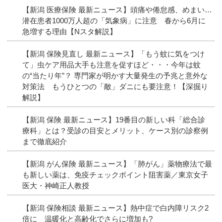
【新潟 医療保険 最新ニュース】頭痛や倦怠感、めまい…
潜在患者1000万人超の「気象病」に注意 春から6月に
急増する理由【Nスタ解説】
【新潟 保険見直し 最新ニュース】「もう蚊に気をつけ
て」虫ケア用品大手も注意を促すほど・・・今年は蚊
の“当たり年”？ 専門家が明かす大量発生の予兆と意外な
対策法 もうひとつの「敵」ダニにも要注意！【深掘り
解説】
【新潟 保険 最新ニュース】19番目の新しい科「総合診
療科」とは？受診の目安とメリット、ケース別の診察例
まで徹底紹介
【新潟 がん保険 最新ニュース】「肺がん」薬物療法で最
も新しい薬は、免疫チェックポイント阻害薬／東京女子
医大・神崎正人教授
【新潟 保険相談 最新ニュース】熱中症で白内障リスク2
倍に 温暖化と高齢化でさらに増加も?