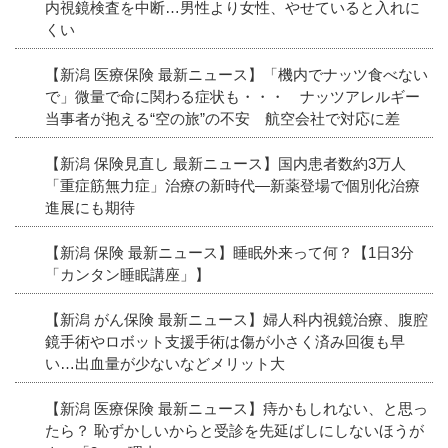
内視鏡検査を中断…男性より女性、やせていると入れに
くい
【新潟 医療保険 最新ニュース】「機内でナッツ食べない
で」微量で命に関わる症状も・・・ ナッツアレルギー
当事者が抱える“空の旅”の不安 航空会社で対応に差
【新潟 保険見直し 最新ニュース】国内患者数約3万人
「重症筋無力症」治療の新時代―新薬登場で個別化治療
進展にも期待
【新潟 保険 最新ニュース】睡眠外来って何？【1日3分
「カンタン睡眠講座」】
【新潟 がん保険 最新ニュース】婦人科内視鏡治療、腹腔
鏡手術やロボット支援手術は傷が小さく済み回復も早
い…出血量が少ないなどメリット大
【新潟 医療保険 最新ニュース】痔かもしれない、と思っ
たら？ 恥ずかしいからと受診を先延ばしにしないほうが