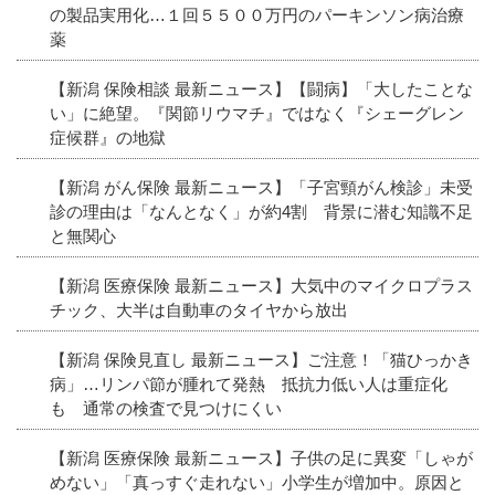
の製品実用化…１回５５００万円のパーキンソン病治療
薬
【新潟 保険相談 最新ニュース】【闘病】「大したことな
い」に絶望。『関節リウマチ』ではなく『シェーグレン
症候群』の地獄
【新潟 がん保険 最新ニュース】「子宮頸がん検診」未受
診の理由は「なんとなく」が約4割 背景に潜む知識不足
と無関心
【新潟 医療保険 最新ニュース】大気中のマイクロプラス
チック、大半は自動車のタイヤから放出
【新潟 保険見直し 最新ニュース】ご注意！「猫ひっかき
病」…リンパ節が腫れて発熱 抵抗力低い人は重症化
も 通常の検査で見つけにくい
【新潟 医療保険 最新ニュース】子供の足に異変「しゃが
めない」「真っすぐ走れない」小学生が増加中。原因と