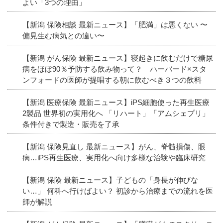
よい「3つの理由」
【新潟 保険相談 最新ニュース】「肥満」は悪くない 〜
偏見生む病気との違い〜
【新潟 がん保険 最新ニュース】寝起きに飲むだけで糖尿
病をほぼ90％予防する飲み物って？ ハーバード×スタ
ンフォードの医師が提唱する朝に飲むべき３つの飲料
【新潟 医療保険 最新ニュース】iPS細胞使った再生医療
2製品 世界初の実用化へ 「リハート」「アムシェプリ」
条件付きで製造・販売を了承
【新潟 保険見直し 最新ニュース】がん、脊髄損傷、眼
病…iPS再生医療、実用化へ向け多様な治験や臨床研究
【新潟 保険 最新ニュース】子どもの「身長が伸びな
い…」 何科へ行けばよい？ 初診から治療までの流れを医
師が解説