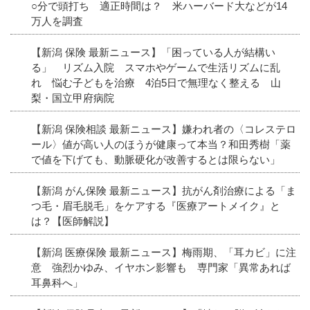
○分で頭打ち 適正時間は？ 米ハーバード大などが14
万人を調査
【新潟 保険 最新ニュース】「困っている人が結構い
る」 リズム入院 スマホやゲームで生活リズムに乱
れ 悩む子どもを治療 4泊5日で無理なく整える 山
梨・国立甲府病院
【新潟 保険相談 最新ニュース】嫌われ者の〈コレステロ
ール〉値が高い人のほうが健康って本当？和田秀樹「薬
で値を下げても、動脈硬化が改善するとは限らない」
【新潟 がん保険 最新ニュース】抗がん剤治療による「ま
つ毛・眉毛脱毛」をケアする『医療アートメイク』と
は？【医師解説】
【新潟 医療保険 最新ニュース】梅雨期、「耳カビ」に注
意 強烈かゆみ、イヤホン影響も 専門家「異常あれば
耳鼻科へ」