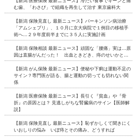
【新潟 医療保険 最新ニュース】冷たい食事でキーンと痛
む歯、「わさび」で組織を再生して治す 東京歯科大
【新潟 保険見直し 最新ニュース】パーキンソン病治療
「アムシェプリ」、１０月に京大病院で１例目の移植手
術へ…２９年度前半までに３５人に実施計画
【新潟 保険相談 最新ニュース】頑固な「腰痛」実は…原
因は直腸がんだった！ 出血ときどき、痔のせいかと…
【新潟 がん保険 最新ニュース】便秘や下痢は運動不足の
サイン？専門医が語る、腸と運動の切っても切れない関
係
【新潟 医療保険 最新ニュース】長引く『貧血』や『骨
折』の原因とは？ 見逃しがちな腎臓病のサイン【医師解
説】
【新潟 保険見直し 最新ニュース】恥ずかしくて聞きにく
いおしりの悩み いぼ痔とその痛み、どうすれば