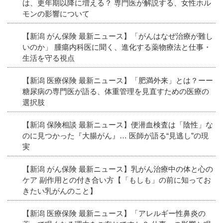
は、更年期以降に増える？ 専門医が解説する、女性ホル
モンの影響について
【新潟 がん保険 最新ニュース】「がんはなぜ治療が難し
いのか」 腫瘍内科医に聞く、進化する薬物療法と仕事・
生活を守る視点
【新潟 医療保険 最新ニュース】「肥満外来」とは？ーー
糖尿病の専門医が語る、体重管理を見直すための医療の
選択肢
【新潟 保険相談 最新ニュース】便潜血検査は「陰性」な
のに見つかった『大腸がん』… 医師が語る“見逃し”の現
実
【新潟 がん保険 最新ニュース】乳がん治療中の体と心の
ケア 副作用との付き合い方【「もしも」の前に知ってお
きたい乳がんのこと】
【新潟 医療保険 最新ニュース】「アレルギー性鼻炎の