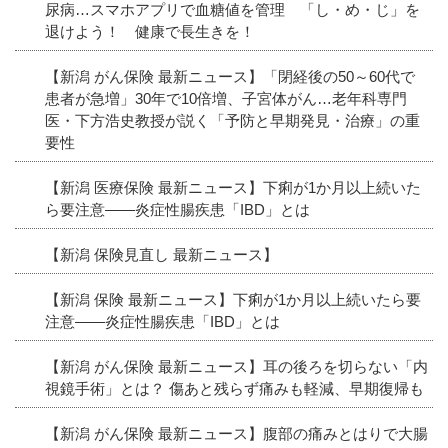
尿病…スマホアプリで血糖値を管理 「し・め・じ」を
退けよう！ 健康で長生きを！
【新潟 がん保険 最新ニュース】「閉経後の50～60代で
患者が急増」30年で10倍増、子宮体がん…老年科専門
医・下方浩史教授が説く「予防と早期発見・治療」の重
要性
【新潟 医療保険 最新ニュース】下痢が1か月以上続いた
ら要注意――炎症性腸疾患「IBD」とは
【新潟 保険見直し 最新ニュース】
【新潟 保険 最新ニュース】下痢が1か月以上続いたら要
注意――炎症性腸疾患「IBD」とは
【新潟 がん保険 最新ニュース】耳の後ろを切らない「内
視鏡手術」とは？ 傷あと残らず痛みも軽減、早期復帰も
【新潟 がん保険 最新ニュース】腹部の痛みとはりで大腸