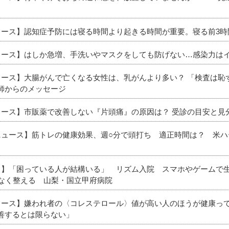
ニュース】認知症予防には寝る時間より起きる時間が重要。寝る前3
ニュース】はしか急増、手洗いやマスクをしても防げない…感染力はイ
ニュース】大腸がんで亡くなる女性は、乳がんより多い？ 「検査は
師からのメッセージ
ニュース】市販薬で改善しない『片頭痛』の原因は？ 受診の目安と見
新ニュース】筋トレの健康効果、週○分で頭打ち 適正時間は？ 米ハ
ース】「困っている人が結構いる」 リズム入院 スマホやゲームで
理なく整える 山梨・国立甲府病院
ニュース】嫌われ者の〈コレステロール〉値が高い人のほうが健康っ
善するとは限らない」