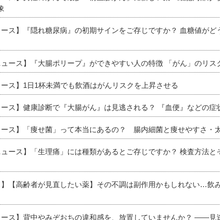
象
ニュース】『隠れ糖尿病』の初期サインをご存じですか？ 血糖値が
新ニュース】『大腸ポリープ』ができやすい人の特徴 「がん」のリ
ュース】1日1杯未満でも飲酒はがんリスクを上昇させる
ニュース】健康診断で『大腸がん』は見逃される？ 『血便』などの
ニュース】「痩せ菌」って本当にあるの？ 腸内細菌と痩せやすさ・
新ニュース】「生理痛」には種類があるとご存じですか？ 検査方法
ース】【高齢者が見直したい薬】その不調は副作用かもしれない…飲
ニュース】背中やみぞおちの違和感を、放置していませんか？ ――