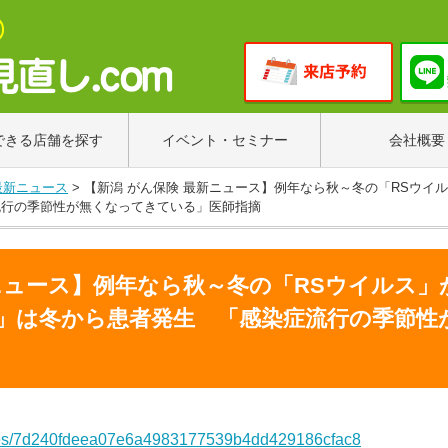
できる店舗を探す
イベント・セミナー
会社概要
最新ニュース
>
【新潟 がん保険 最新ニュース】例年なら秋～冬の「RSウイ
流行の季節性が無くなってきている」医師指摘
新ニュース】例年なら秋～冬の「RSウイルス
」は冬から患者発生 「感染症流行の季節性
ticles/7d240fdeea07e6a4983177539b4dd429186cfac8