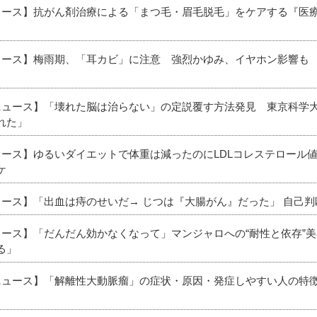
ニュース】抗がん剤治療による「まつ毛・眉毛脱毛」をケアする『医
ニュース】梅雨期、「耳カビ」に注意 強烈かゆみ、イヤホン影響も
新ニュース】「壊れた脳は治らない」の定説覆す方法発見 東京科学
れた」
ニュース】ゆるいダイエットで体重は減ったのにLDLコレステロール
ケ
ュース】「出血は痔のせいだ→ じつは『大腸がん』だった」 自己
ニュース】「だんだん効かなくなって」マンジャロへの“耐性と依存”
る」
新ニュース】「解離性大動脈瘤」の症状・原因・発症しやすい人の特