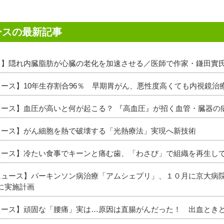
ースの最新記事
ース】隠れ内臓脂肪が心臓の老化を加速させる／医師で作家・鎌田實
ュース】10年生存割合96％ 早期胃がん、悪性度高くても内視鏡治
ニュース】血圧が高いと何が起こる？ 『高血圧』が招く血管・臓器の
ニュース】がん細胞を熱で破壊する「光熱療法」実現へ新技術
ニュース】冷たい食事でキーンと痛む歯、「わさび」で組織を再生して
新ニュース】パーキンソン病治療「アムシェプリ」、１０月に京大病
に実施計画
ニュース】頑固な「腰痛」実は…原因は直腸がんだった！ 出血とき