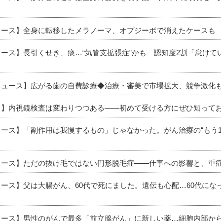
ニュース】全身に転移したメラノーマ、オプジーボで消えたケースも
ュース】長引くせき、痰…“気管支拡張症”かも 認知度2割「怠け
新ニュース】広がる歯の自費診療◆治療・審美で市場拡大、競争激化
ース】内視鏡検査は変わりつつある――初めて受ける方にぜひ知って
ュース】「副作用は我慢するもの」じゃなかった。がん治療の“もう
ニュース】ただの抜け毛ではない円形脱毛症――仕事への影響と、重
ュース】父は大腸がん、60代で死にました。遺伝も心配…60代に
ニュース】男性のがんで最多「前立腺がん」に新しい薬…細胞内部か