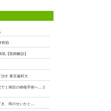
氏
療有効
病気【医師解説】
治す 東京歯科大
院で１例目の移植手術へ…２
どき、痔のせいかと…