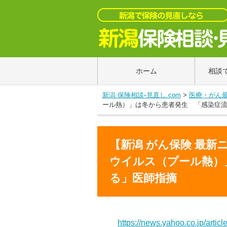
ホーム
相談
新潟 保険相談◦見直し.com
>
医療・がん
ール熱）」は冬から患者発生 「感染症
【新潟 がん保険 最
ウイルス（プール熱）
る」医師指摘
https://news.yahoo.co.jp/ar