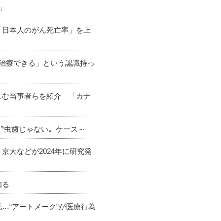
」
「日本人のがん死亡率」を上
「治療できる」という認識持っ
しむ当事者らを紹介 「カナ
い〝虫歯じゃない〟ケース～
京大などが2024年に研究発
知る
…“アートメーク”が医療行為