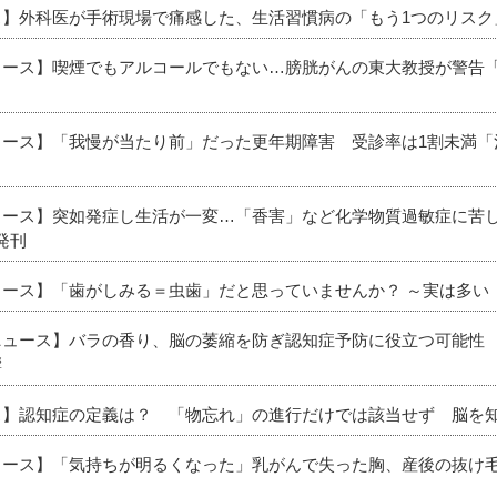
ース】外科医が手術現場で痛感した、生活習慣病の「もう1つのリスク
ニュース】喫煙でもアルコールでもない…膀胱がんの東大教授が警告
ニュース】「我慢が当たり前」だった更年期障害 受診率は1割未満
ニュース】突如発症し生活が一変…「香害」など化学物質過敏症に苦
発刊
ニュース】「歯がしみる＝虫歯」だと思っていませんか？ ～実は多
ニュース】バラの香り、脳の萎縮を防ぎ認知症予防に役立つ可能性 
響
ース】認知症の定義は？ 「物忘れ」の進行だけでは該当せず 脳を
ニュース】「気持ちが明るくなった」乳がんで失った胸、産後の抜け毛