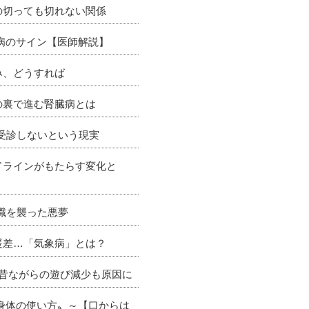
の切っても切れない関係
病のサイン【医師解説】
み、どうすれば
の裏で進む腎臓病とは
が受診しないという現実
ドラインがもたらす変化と
理職を襲った悪夢
暖差…「気象病」とは？
 昔ながらの遊び減少も原因に
〝身体の使い方〟～【口からは