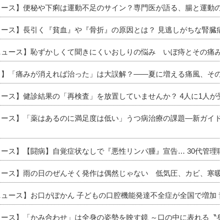
ニュース】便秘や下痢は運動不足のサイン？専門医が語る、腸と運動
ニュース】長引く『貧血』や『骨折』の原因とは？ 見逃しがちな腎臓
新ニュース】恥ずかしくて聞きにくいおしりの悩み いぼ痔とその痛
ース】「痛みが消えれば治った」は大誤解？――夏に増える痛風、そ
ュース】健診結果の「再検査」を放置していませんか？ 4人に1人
ニュース】「薬はあるのに満足度は低い」うつ病治療の課題―新ガイ
ュース】【闘病】自覚症状なしで『悪性リンパ腫』宣告… 30代管
ニュース】雨の日のぜんそく発作は偶然じゃない 低気圧、カビ、寒
ニュース】お口がぽかん 子どもの口腔機能発達不全症が全国で増加
ニュース】「かみ合わせ」は全身の姿勢を映す鏡 ～口の中に表れる