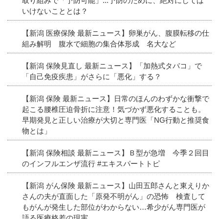
取り組みで「予防可能」...予防のために、絶対にしては
いけないこととは？
【新潟 医療保険 最新ニュース】卵巣がん、腹膜転移の仕
組み解明 腹水で細胞の集合体形成 名大など
【新潟 保険見直し 最新ニュース】「加熱式タバコ」で
「自己免疫疾患」がさらに「悪化」する？
【新潟 保険 最新ニュース】日常のほんのわずかな衝撃で
起こる腰椎圧迫骨折に注意！気づかず悪化することも。
早期発見と正しい治療が大切と専門医「NG行動と推奨食
物とは」
【新潟 保険相談 最新ニュース】Ｂ型が急増 今季２回目
のインフルエンザ流行 #エキスパートトピ
【新潟 がん保険 最新ニュース】山田五郎さんと東えりか
さんの夫が直面した「原発不明がん」の恐怖 検査して
もがんが発生した部位がわからない…希少がん専門医が
語る医療格差の現実