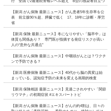
行 全国で2週連続警報レベル超え B型の感染者目立つ
【新潟 がん保険 最新ニュース】がん患者5年生存率を公
表 前立腺90％超、膵臓で低く 17、18年に診断・厚労
省
【新潟 保険 最新ニュース】冬になりやすい「脳卒中」は
体質も関係あり？ 専門医が指摘する発症リスクが高い
人の“意外な共通点”
【新潟 がん保険 最新ニュース】中咽頭がんとは？ワクチ
ンで予防できる？
【新潟 医療保険 最新ニュース】40代から脳の異変は始
まっている。認知症予防の未来を変える画期的検査
【新潟 保険相談 最新ニュース】見過ごされやすい「関節
リウマチ」の初期症状 #エキスパートトピ
【新潟 がん保険 最新ニュース】がんの約4割は、日々の