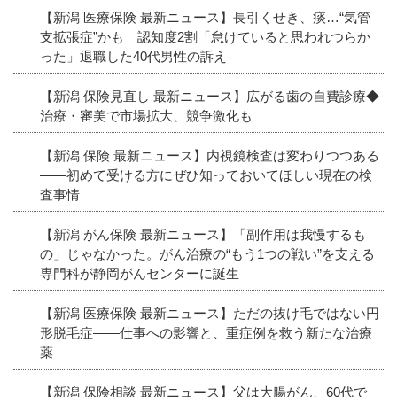
【新潟 医療保険 最新ニュース】長引くせき、痰…“気管
支拡張症”かも 認知度2割「怠けていると思われつらか
った」退職した40代男性の訴え
【新潟 保険見直し 最新ニュース】広がる歯の自費診療◆
治療・審美で市場拡大、競争激化も
【新潟 保険 最新ニュース】内視鏡検査は変わりつつある
――初めて受ける方にぜひ知っておいてほしい現在の検
査事情
【新潟 がん保険 最新ニュース】「副作用は我慢するも
の」じゃなかった。がん治療の“もう1つの戦い”を支える
専門科が静岡がんセンターに誕生
【新潟 医療保険 最新ニュース】ただの抜け毛ではない円
形脱毛症――仕事への影響と、重症例を救う新たな治療
薬
【新潟 保険相談 最新ニュース】父は大腸がん、60代で