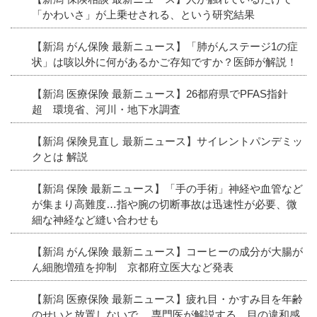
「かわいさ」が上乗せされる、という研究結果
【新潟 がん保険 最新ニュース】「肺がんステージ1の症
状」は咳以外に何があるかご存知ですか？医師が解説！
【新潟 医療保険 最新ニュース】26都府県でPFAS指針
超 環境省、河川・地下水調査
【新潟 保険見直し 最新ニュース】サイレントパンデミッ
クとは 解説
【新潟 保険 最新ニュース】「手の手術」神経や血管など
が集まり高難度…指や腕の切断事故は迅速性が必要、微
細な神経など縫い合わせも
【新潟 がん保険 最新ニュース】コーヒーの成分が大腸が
ん細胞増殖を抑制 京都府立医大など発表
【新潟 医療保険 最新ニュース】疲れ目・かすみ目を年齢
のせいと放置しないで。 専門医が解説する、目の違和感