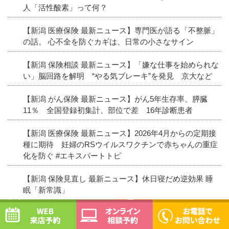
人「活性酸素」って何？
【新潟 医療保険 最新ニュース】専門医が語る「不整脈」
の話。 心不全を防ぐカギは、日常の小さなサイン
【新潟 保険相談 最新ニュース】「嫌な仕事を始められな
い」脳回路を解明 “やる気ブレーキ”を発見 京大など
【新潟 がん保険 最新ニュース】がん5年生存率、膵臓
11％ 全国登録初集計、部位で差 16年診断患者
【新潟 医療保険 最新ニュース】2026年4月からの定期接
種に期待 妊婦のRSウイルスワクチンで赤ちゃんの重症
化を防ぐ #エキスパートトピ
【新潟 保険見直し 最新ニュース】休日寝だめ逆効果 睡
眠「新常識」
WEB予約
オンライン相談予約
【新潟 保険 最新ニュース】ビタミンC豊富だけど…「ミ
カン」を食べ過ぎると“恐ろしい病気”に？ 医師に聞く