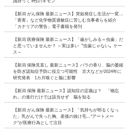
識持って #性のギモン
【新潟 がん保険 最新ニュース】突如発症し生活が一変…
「香害」など化学物質過敏症に苦しむ当事者らを紹介
「カナリアの警告」電子書籍を発刊
【新潟 医療保険 最新ニュース】「歯がしみる＝虫歯」だ
と思っていませんか？ ～実は多い〝虫歯じゃない〟ケー
ス～
【新潟 保険見直し 最新ニュース】バラの香り、脳の萎縮
を防ぎ認知症予防に役立つ可能性 京大などが2024年に
研究発表 1カ月嗅ぐと脳に影響
【新潟 保険 最新ニュース】認知症の定義は？ 「物忘
れ」の進行だけでは該当せず 脳を知る
【新潟 がん保険 最新ニュース】「気持ちが明るくなっ
た」乳がんで失った胸、産後の抜け毛…“アートメー
ク”が医療行為として注目