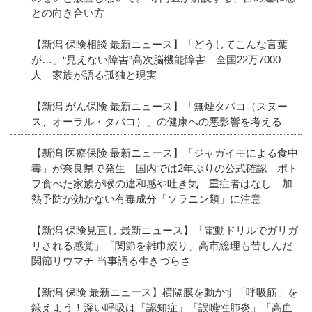
との向き合い方
【新潟 保険相談 最新ニュース】「どうしてこんな言葉
が…」“見えない障害”高次脳機能障害 全国22万7000
人 家族が語る孤独と現実
【新潟 がん保険 最新ニュース】「無煙タバコ（スヌー
ス、オーラル・タバコ）」の健康への悪影響を考える
【新潟 医療保険 最新ニュース】「ジャガイモによる食中
毒」が奈良県で発生 国内では2年ぶりの公式確認 ポト
フ食べた家族が喉の違和感や吐き気 重症者はなし 加
熱予防が効かない有毒成分「ソラニン類」に注意
【新潟 保険見直し 最新ニュース】「電動ドリルでガリガ
リされる感覚」「関節を雑巾絞り」高市総理も苦しんだ
関節リウマチ 当事語る生きづらさ
【新潟 保険 最新ニュース】横隔膜を動かす「呼吸筋」を
鍛えよう！深い呼吸は「認知症」「誤嚥性肺炎」「高血