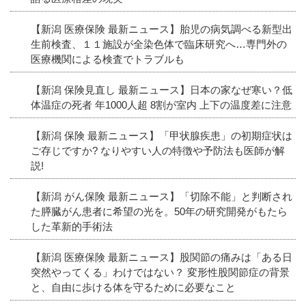
【新潟 医療保険 最新ニュース】胎児の病気調べる新型出
生前検査、１１施設が全染色体で臨床研究へ…専門外の
医療機関による検査でトラブルも
【新潟 保険見直し 最新ニュース】日本の家なぜ寒い？低
体温症の死者 年1000人超 8割が室内 上下の温度差に注意
【新潟 保険 最新ニュース】「甲状腺疾患」の初期症状は
ご存じですか? なりやすい人の特徴や予防法も医師が解
説!
【新潟 がん保険 最新ニュース】「切除不能」と判断され
た膵臓がん患者に希望の光を。50年の研究開発がもたら
した革新的手術法
【新潟 医療保険 最新ニュース】股関節の痛みは「ある日
突然やってくる」わけではない？ 変形性股関節症の背景
と、自由に歩ける体を守るために必要なこと