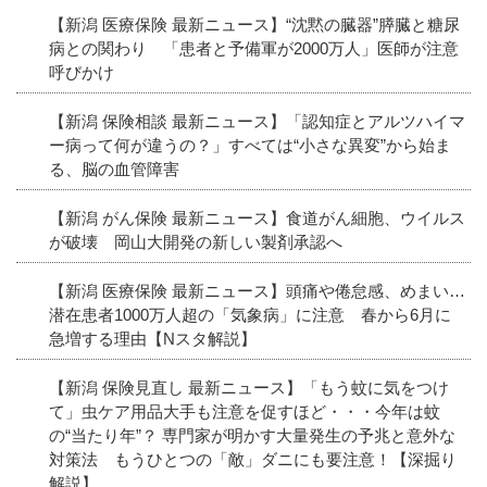
【新潟 医療保険 最新ニュース】“沈黙の臓器”膵臓と糖尿
病との関わり 「患者と予備軍が2000万人」医師が注意
呼びかけ
【新潟 保険相談 最新ニュース】「認知症とアルツハイマ
ー病って何が違うの？」すべては“小さな異変”から始ま
る、脳の血管障害
【新潟 がん保険 最新ニュース】食道がん細胞、ウイルス
が破壊 岡山大開発の新しい製剤承認へ
【新潟 医療保険 最新ニュース】頭痛や倦怠感、めまい…
潜在患者1000万人超の「気象病」に注意 春から6月に
急増する理由【Nスタ解説】
【新潟 保険見直し 最新ニュース】「もう蚊に気をつけ
て」虫ケア用品大手も注意を促すほど・・・今年は蚊
の“当たり年”？ 専門家が明かす大量発生の予兆と意外な
対策法 もうひとつの「敵」ダニにも要注意！【深掘り
解説】