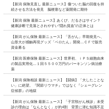
【新潟 保険見直し 最新ニュース】傷ついた脳の回復を持
続させる方法を発見 脳梗塞など薬開発に期待
【新潟 保険 最新ニュース】あくび、だるさはサイン？
健康診断で見落とされやすい“隠れ貧血”の正体とは
【新潟 がん保険 最新ニュース】「舌がん」早期発見へ、
山形大が感触再現グッズ「ベロたん」開発…ＣＦで販売
資金募る
【新潟 医療保険 最新ニュース】世界初、ｉＰＳ細胞由来
の製品実用化…１回５５００万円のパーキンソン病治療
薬
【新潟 保険相談 最新ニュース】【闘病】「大したことな
い」に絶望。『関節リウマチ』ではなく『シェーグレン
症候群』の地獄
【新潟 がん保険 最新ニュース】「子宮頸がん検診」未受
診の理由は「なんとなく」が約4割 背景に潜む知識不足