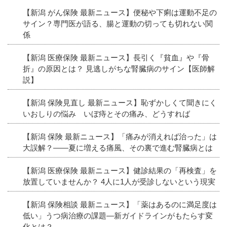
【新潟 がん保険 最新ニュース】便秘や下痢は運動不足の
サイン？専門医が語る、腸と運動の切っても切れない関
係
【新潟 医療保険 最新ニュース】長引く『貧血』や『骨
折』の原因とは？ 見逃しがちな腎臓病のサイン【医師解
説】
【新潟 保険見直し 最新ニュース】恥ずかしくて聞きにく
いおしりの悩み いぼ痔とその痛み、どうすれば
【新潟 保険 最新ニュース】「痛みが消えれば治った」は
大誤解？――夏に増える痛風、その裏で進む腎臓病とは
【新潟 医療保険 最新ニュース】健診結果の「再検査」を
放置していませんか？ 4人に1人が受診しないという現実
【新潟 保険相談 最新ニュース】「薬はあるのに満足度は
低い」うつ病治療の課題―新ガイドラインがもたらす変
化とは？