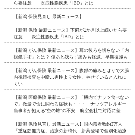
ら要注意――炎症性腸疾患「IBD」とは
【新潟 保険見直し 最新ニュース】
【新潟 保険 最新ニュース】下痢が1か月以上続いたら要
注意――炎症性腸疾患「IBD」とは
【新潟 がん保険 最新ニュース】耳の後ろを切らない「内
視鏡手術」とは？ 傷あと残らず痛みも軽減、早期復帰も
【新潟 がん保険 最新ニュース】腹部の痛みとはりで大腸
内視鏡検査を中断…男性より女性、やせていると入れに
くい
【新潟 医療保険 最新ニュース】「機内でナッツ食べない
で」微量で命に関わる症状も・・・ ナッツアレルギー
当事者が抱える“空の旅”の不安 航空会社で対応に差
【新潟 保険見直し 最新ニュース】国内患者数約3万人
「重症筋無力症」治療の新時代―新薬登場で個別化治療