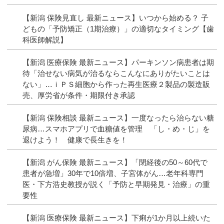
【新潟 保険見直し 最新ニュース】いつから始める？ 子
どもの「予防矯正（1期治療）」の適切なタイミング【歯
科医師解説】
【新潟 医療保険 最新ニュース】パーキンソン病患者は期
待「治せない病気が治るならこんなにありがたいことは
ない」…ｉＰＳ細胞から作った再生医療２製品の製造販
売、厚労省が条件・期限付き承認
【新潟 保険相談 最新ニュース】一度なったら治らない糖
尿病…スマホアプリで血糖値を管理 「し・め・じ」を
退けよう！ 健康で長生きを！
【新潟 がん保険 最新ニュース】「閉経後の50～60代で
患者が急増」30年で10倍増、子宮体がん…老年科専門
医・下方浩史教授が説く「予防と早期発見・治療」の重
要性
【新潟 医療保険 最新ニュース】下痢が1か月以上続いた