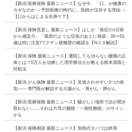
【新潟 医療保険 最新ニュース】なぜ今、「口」が健康の
カギなのか ～予防医療の時代に、医師が注目する理由 ～
【口からはじまる全身ケア】
【新潟 保険見直し 最新ニュース】はしか「発症の1日前
から感染力」「風邪のような症状のあとに発疹」26〜53
歳は特に注意!ワクチン接種歴の確認を【Nスタ解説】
【新潟 保険 最新ニュース】通院しても治らない腰痛の正
体とは？5万人を治療した理学療法士が教える根本原因と
対処法
【新潟 がん保険 最新ニュース】見逃されやすい3つの病
気―― 専門医が解説する大腸がん・胃がん・膵がん
【新潟 医療保険 最新ニュース】騒がしい場所で話が聞き
取れない……それは片耳の難聴「一側性難聴」のサイン
かも
【新潟 保険相談 最新ニュース】加熱式タバコは終焉