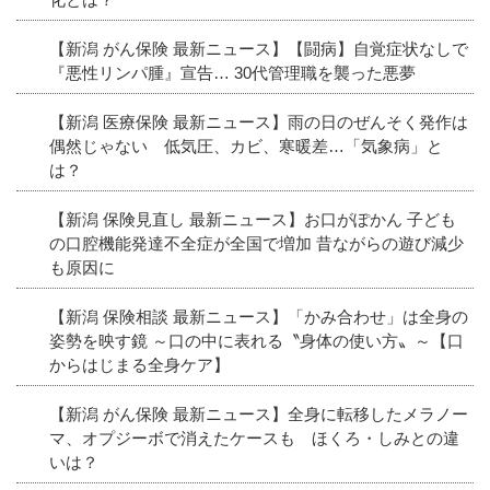
【新潟 がん保険 最新ニュース】【闘病】自覚症状なしで
『悪性リンパ腫』宣告… 30代管理職を襲った悪夢
【新潟 医療保険 最新ニュース】雨の日のぜんそく発作は
偶然じゃない 低気圧、カビ、寒暖差…「気象病」と
は？
【新潟 保険見直し 最新ニュース】お口がぽかん 子ども
の口腔機能発達不全症が全国で増加 昔ながらの遊び減少
も原因に
【新潟 保険相談 最新ニュース】「かみ合わせ」は全身の
姿勢を映す鏡 ～口の中に表れる〝身体の使い方〟～【口
からはじまる全身ケア】
【新潟 がん保険 最新ニュース】全身に転移したメラノー
マ、オプジーボで消えたケースも ほくろ・しみとの違
いは？