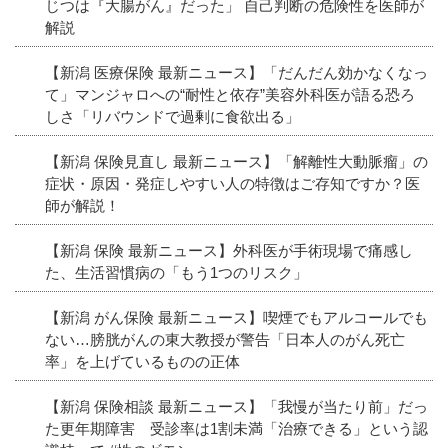
じつは『大腸がん』だった」 自己判断の危険性を医師が
解説
【新潟 医療保険 最新ニュース】「だんだん効かなくなっ
て」マンジャロへの“耐性と依存”美容外科医が語る恐ろ
しさ「リバウンドで過剰に食欲出る」
【新潟 保険見直し 最新ニュース】「解離性大動脈瘤」の
症状・原因・発症しやすい人の特徴はご存知ですか？医
師が解説！
【新潟 保険 最新ニュース】外科医が手術現場で痛感し
た、生活習慣病の「もう1つのリスク」
【新潟 がん保険 最新ニュース】喫煙でもアルコールでも
ない…膀胱がんの東大教授が警告「日本人のがん死亡
率」を上げているものの正体
【新潟 保険相談 最新ニュース】「我慢が当たり前」だっ
た更年期障害 受診率は1割未満「治療できる」という認