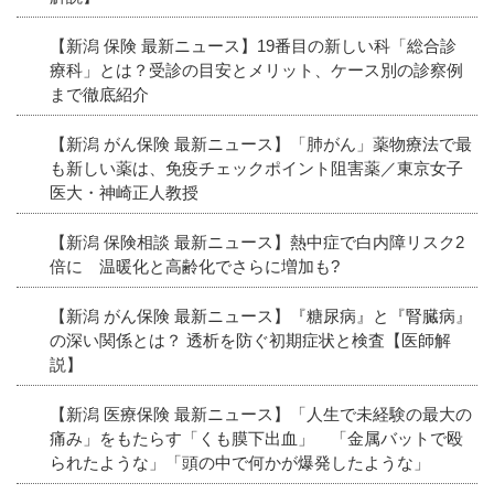
【新潟 保険 最新ニュース】19番目の新しい科「総合診
療科」とは？受診の目安とメリット、ケース別の診察例
まで徹底紹介
【新潟 がん保険 最新ニュース】「肺がん」薬物療法で最
も新しい薬は、免疫チェックポイント阻害薬／東京女子
医大・神崎正人教授
【新潟 保険相談 最新ニュース】熱中症で白内障リスク2
倍に 温暖化と高齢化でさらに増加も?
【新潟 がん保険 最新ニュース】『糖尿病』と『腎臓病』
の深い関係とは？ 透析を防ぐ初期症状と検査【医師解
説】
【新潟 医療保険 最新ニュース】「人生で未経験の最大の
痛み」をもたらす「くも膜下出血」 「金属バットで殴
られたような」「頭の中で何かが爆発したような」