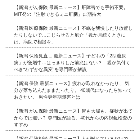
【新潟 がん保険 最新ニュース】肝障害でも手術不要。
MIT発の「注射できるミニ肝臓」に期待大
【新潟 医療保険 最新ニュース】不眠を我慢したり放置し
たりしないで…こじらせると厄介「数か月続くときに
は、病院で相談を」
【新潟 保険見直し 最新ニュース】子どもの「2型糖尿
病」が急増中…はっきりした前兆はない？ 親が気付く
べき“わずかな異変”を専門医が解説
【新潟 保険 最新ニュース】疲れが取れなかったり、 気
分が落ち込んだままだったり。 40歳代になったら知って
おきたい、 男性更年期障害とは
【新潟 がん保険 最新ニュース】胃も大腸も、症状が出て
からでは遅い？ 専門医が語る、40代からの内視鏡検査の
すすめ
【新潟 保険相談 最新ニュース】人が触れているだけで