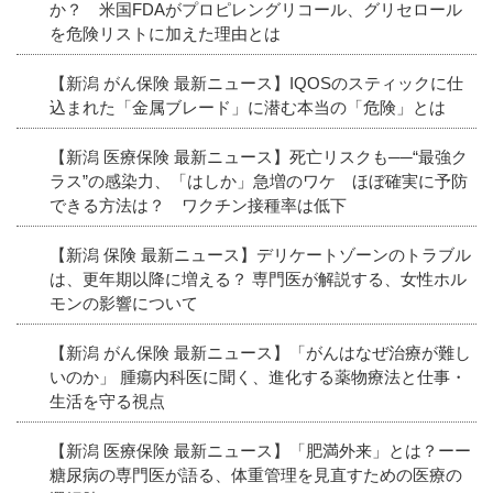
か？ 米国FDAがプロピレングリコール、グリセロール
を危険リストに加えた理由とは
【新潟 がん保険 最新ニュース】IQOSのスティックに仕
込まれた「金属ブレード」に潜む本当の「危険」とは
【新潟 医療保険 最新ニュース】死亡リスクも──“最強ク
ラス”の感染力、「はしか」急増のワケ ほぼ確実に予防
できる方法は？ ワクチン接種率は低下
【新潟 保険 最新ニュース】デリケートゾーンのトラブル
は、更年期以降に増える？ 専門医が解説する、女性ホル
モンの影響について
【新潟 がん保険 最新ニュース】「がんはなぜ治療が難し
いのか」 腫瘍内科医に聞く、進化する薬物療法と仕事・
生活を守る視点
【新潟 医療保険 最新ニュース】「肥満外来」とは？ーー
糖尿病の専門医が語る、体重管理を見直すための医療の