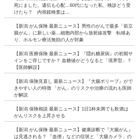
死にました。遺伝も心配…60代になった私、検診どう受
けたら？ 内視鏡検査は…
【新潟 がん保険 最新ニュース】男性のがんで最多「前立
腺がん」に新しい薬…細胞内部から放射線攻撃 転移あ
り、ホルモン療法無効の人が対象
【新潟 医療保険 最新ニュース】『隠れ糖尿病』の初期サ
インをご存じですか？ 血糖値がどうなると「境界型」？
【医師解説】
【新潟 保険見直し 最新ニュース】『大腸ポリープ』がで
きやすい人の特徴 「がん」のリスクや治療の流れも医師
が解説
【新潟 保険相談 最新ニュース】1日1杯未満でも飲酒は
がんリスクを上昇させる
【新潟 がん保険 最新ニュース】健康診断で『大腸がん』
は見逃される？ 『血便』などの症状と「大腸カメラ」の