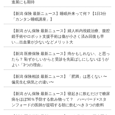
進展にも期待
【新潟 保険 最新ニュース】睡眠外来って何？【1日3分
「カンタン睡眠講座」】
【新潟 がん保険 最新ニュース】婦人科内視鏡治療、腹腔
鏡手術やロボット支援手術は傷が小さく済み回復も早
い…出血量が少ないなどメリット大
【新潟 医療保険 最新ニュース】痔かもしれない、と思っ
たら？ 恥ずかしいからと受診を先延ばしにしないほうが
よい「3つの理由」
【新潟 保険相談 最新ニュース】「肥満」は悪くない 〜
偏見生む病気との違い〜
【新潟 がん保険 最新ニュース】寝起きに飲むだけで糖尿
病をほぼ90％予防する飲み物って？ ハーバード×スタ
ンフォードの医師が提唱する朝に飲むべき３つの飲料