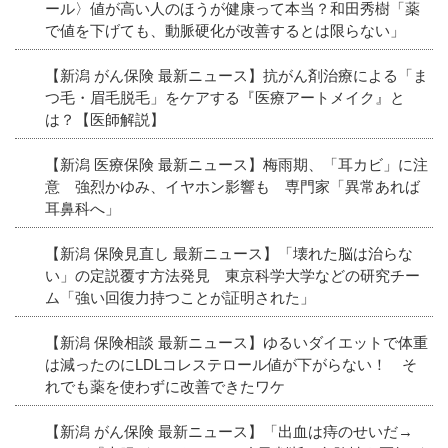
ール〉値が高い人のほうが健康って本当？和田秀樹「薬
で値を下げても、動脈硬化が改善するとは限らない」
【新潟 がん保険 最新ニュース】抗がん剤治療による「ま
つ毛・眉毛脱毛」をケアする『医療アートメイク』と
は？【医師解説】
【新潟 医療保険 最新ニュース】梅雨期、「耳カビ」に注
意 強烈かゆみ、イヤホン影響も 専門家「異常あれば
耳鼻科へ」
【新潟 保険見直し 最新ニュース】「壊れた脳は治らな
い」の定説覆す方法発見 東京科学大学などの研究チー
ム「強い回復力持つことが証明された」
【新潟 保険相談 最新ニュース】ゆるいダイエットで体重
は減ったのにLDLコレステロール値が下がらない！ そ
れでも薬を使わずに改善できたワケ
【新潟 がん保険 最新ニュース】「出血は痔のせいだ→