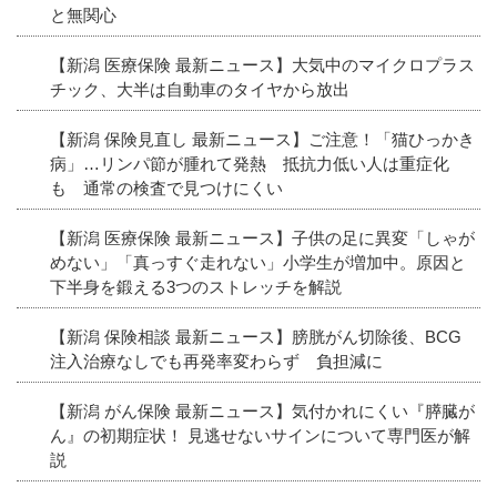
と無関心
【新潟 医療保険 最新ニュース】大気中のマイクロプラス
チック、大半は自動車のタイヤから放出
【新潟 保険見直し 最新ニュース】ご注意！「猫ひっかき
病」…リンパ節が腫れて発熱 抵抗力低い人は重症化
も 通常の検査で見つけにくい
【新潟 医療保険 最新ニュース】子供の足に異変「しゃが
めない」「真っすぐ走れない」小学生が増加中。原因と
下半身を鍛える3つのストレッチを解説
【新潟 保険相談 最新ニュース】膀胱がん切除後、BCG
注入治療なしでも再発率変わらず 負担減に
【新潟 がん保険 最新ニュース】気付かれにくい『膵臓が
ん』の初期症状！ 見逃せないサインについて専門医が解
説