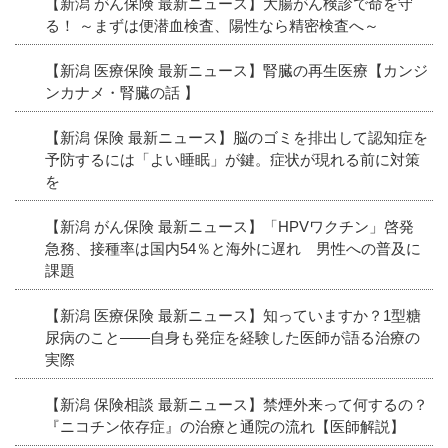
【新潟 がん保険 最新ニュース】大腸がん検診で命を守
る！ ～まずは便潜血検査、陽性なら精密検査へ～
【新潟 医療保険 最新ニュース】腎臓の再生医療【カンジ
ンカナメ・腎臓の話 】
【新潟 保険 最新ニュース】脳のゴミを排出して認知症を
予防するには「よい睡眠」が鍵。症状が現れる前に対策
を
【新潟 がん保険 最新ニュース】「HPVワクチン」啓発
急務、接種率は国内54％と海外に遅れ 男性への普及に
課題
【新潟 医療保険 最新ニュース】知っていますか？1型糖
尿病のこと――自身も発症を経験した医師が語る治療の
実際
【新潟 保険相談 最新ニュース】禁煙外来って何するの？
『ニコチン依存症』の治療と通院の流れ【医師解説】