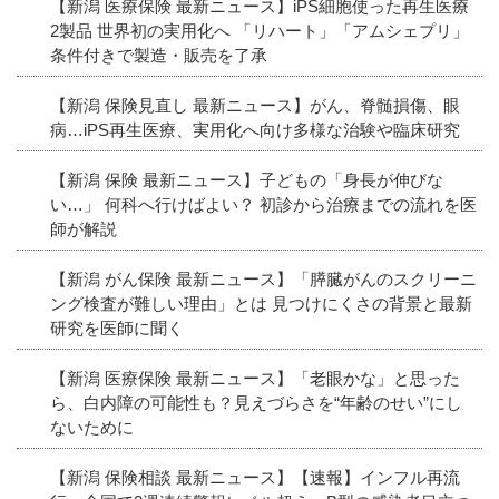
【新潟 医療保険 最新ニュース】iPS細胞使った再生医療
2製品 世界初の実用化へ 「リハート」「アムシェプリ」
条件付きで製造・販売を了承
【新潟 保険見直し 最新ニュース】がん、脊髄損傷、眼
病…iPS再生医療、実用化へ向け多様な治験や臨床研究
【新潟 保険 最新ニュース】子どもの「身長が伸びな
い…」 何科へ行けばよい？ 初診から治療までの流れを医
師が解説
【新潟 がん保険 最新ニュース】「膵臓がんのスクリーニ
ング検査が難しい理由」とは 見つけにくさの背景と最新
研究を医師に聞く
【新潟 医療保険 最新ニュース】「老眼かな」と思った
ら、白内障の可能性も？見えづらさを“年齢のせい”にし
ないために
【新潟 保険相談 最新ニュース】【速報】インフル再流