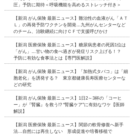
圧」予防に期待＜呼吸機能を高めるストレッチ付き＞
【新潟 がん保険 最新ニュース】難治性の血液がん「ＡＴ
Ｌ」の再発予防ワクチンを開発…九州がんセンターなど
のチーム、治験継続に向けＣＦで支援呼びかけ
【新潟 医療保険 最新ニュース】糖尿病患者の死因1位は
「がん」…甘い物の食べ過ぎが発症リスク上げる！？
予防に有効な食事法とは【専門医解説】
【新潟 がん保険 最新ニュース】「加熱式タバコ」は「細
胞老化」を誘発する？ 東京都健康長寿医療センターな
どの研究
【新潟 がん保険 最新ニュース】1日2～3杯の「コーヒ
ー」が『腎臓』を救う!? “腎臓ケア”に有効なワケ【医師
解説】
【新潟 医療保険 最新ニュース】関節の軟骨修復へ新手
法…自然には再生しない 形成促進や培養移植で