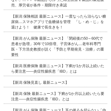
売、厚労省が条件・期限付き承認
【新潟 保険相談 最新ニュース】一度なったら治らない糖
尿病…スマホアプリで血糖値を管理 「し・め・じ」を
退けよう！ 健康で長生きを！
【新潟 がん保険 最新ニュース】「閉経後の50～60代で
患者が急増」30年で10倍増、子宮体がん…老年科専門
医・下方浩史教授が説く「予防と早期発見・治療」の重
要性
【新潟 医療保険 最新ニュース】下痢が1か月以上続いた
ら要注意――炎症性腸疾患「IBD」とは
【新潟 保険見直し 最新ニュース】
【新潟 保険 最新ニュース】下痢が1か月以上続いたら要
注意――炎症性腸疾患「IBD」とは
【新潟 がん保険 最新ニュース】耳の後ろを切らない「内