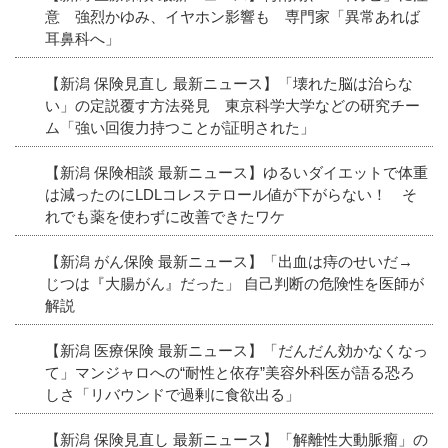
意 強烈かゆみ、イヤホン影響も 専門家「異常あれば
耳鼻科へ」
【新潟 保険見直し 最新ニュース】「壊れた脳は治らな
い」の定説覆す方法発見 東京科学大学などの研究チー
ム「強い回復力持つことが証明された」
【新潟 保険相談 最新ニュース】ゆるいダイエットで体重
は減ったのにLDLコレステロール値が下がらない！ そ
れでも薬を使わずに改善できたワケ
【新潟 がん保険 最新ニュース】「出血は痔のせいだ→
じつは『大腸がん』だった」 自己判断の危険性を医師が
解説
【新潟 医療保険 最新ニュース】「だんだん効かなくなっ
て」マンジャロへの“耐性と依存”美容外科医が語る恐ろ
しさ「リバウンドで過剰に食欲出る」
【新潟 保険見直し 最新ニュース】「解離性大動脈瘤」の