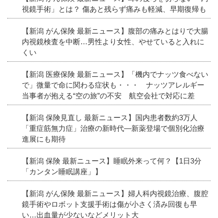
視鏡手術」とは？ 傷あと残らず痛みも軽減、早期復帰も
【新潟 がん保険 最新ニュース】腹部の痛みとはりで大腸
内視鏡検査を中断…男性より女性、やせていると入れに
くい
【新潟 医療保険 最新ニュース】「機内でナッツ食べない
で」微量で命に関わる症状も・・・ ナッツアレルギー
当事者が抱える“空の旅”の不安 航空会社で対応に差
【新潟 保険見直し 最新ニュース】国内患者数約3万人
「重症筋無力症」治療の新時代―新薬登場で個別化治療
進展にも期待
【新潟 保険 最新ニュース】睡眠外来って何？【1日3分
「カンタン睡眠講座」】
【新潟 がん保険 最新ニュース】婦人科内視鏡治療、腹腔
鏡手術やロボット支援手術は傷が小さく済み回復も早
い…出血量が少ないなどメリット大