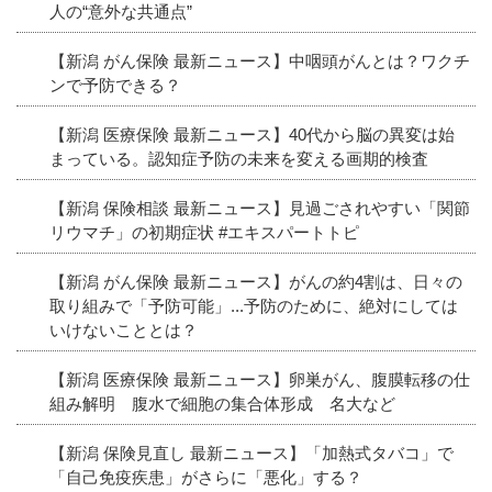
人の“意外な共通点”
【新潟 がん保険 最新ニュース】中咽頭がんとは？ワクチ
ンで予防できる？
【新潟 医療保険 最新ニュース】40代から脳の異変は始
まっている。認知症予防の未来を変える画期的検査
【新潟 保険相談 最新ニュース】見過ごされやすい「関節
リウマチ」の初期症状 #エキスパートトピ
【新潟 がん保険 最新ニュース】がんの約4割は、日々の
取り組みで「予防可能」...予防のために、絶対にしては
いけないこととは？
【新潟 医療保険 最新ニュース】卵巣がん、腹膜転移の仕
組み解明 腹水で細胞の集合体形成 名大など
【新潟 保険見直し 最新ニュース】「加熱式タバコ」で
「自己免疫疾患」がさらに「悪化」する？