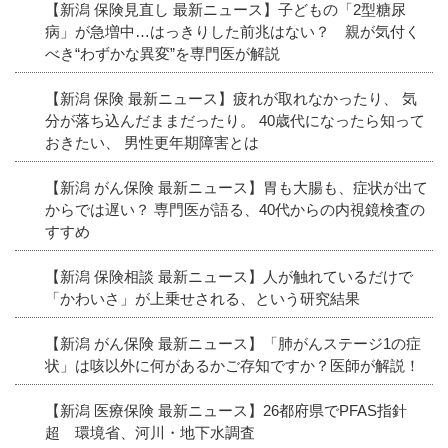
【新潟 保険見直し 最新ニュース】子どもの「2型糖尿
病」が急増中…はっきりした前兆はない？ 親が気付く
べき“わずかな異変”を専門医が解説
【新潟 保険 最新ニュース】疲れが取れなかったり、 気
分が落ち込んだままだったり。 40歳代になったら知って
おきたい、 男性更年期障害とは
【新潟 がん保険 最新ニュース】胃も大腸も、症状が出て
からでは遅い？ 専門医が語る、40代からの内視鏡検査の
すすめ
【新潟 保険相談 最新ニュース】人が触れているだけで
「かわいさ」が上乗せされる、という研究結果
【新潟 がん保険 最新ニュース】「肺がんステージ1の症
状」は咳以外に何があるかご存知ですか？医師が解説！
【新潟 医療保険 最新ニュース】26都府県でPFAS指針
超 環境省、河川・地下水調査