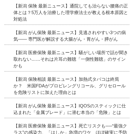
【新潟 保険 最新ニュース】通院しても治らない腰痛の正
体とは？5万人を治療した理学療法士が教える根本原因と
対処法
【新潟 がん保険 最新ニュース】見逃されやすい3つの病
気―― 専門医が解説する大腸がん・胃がん・膵がん
【新潟 医療保険 最新ニュース】騒がしい場所で話が聞き
取れない……それは片耳の難聴「一側性難聴」のサイン
かも
【新潟 保険相談 最新ニュース】加熱式タバコは終焉
か？ 米国FDAがプロピレングリコール、グリセロール
を危険リストに加えた理由とは
【新潟 がん保険 最新ニュース】IQOSのスティックに仕
込まれた「金属ブレード」に潜む本当の「危険」とは
【新潟 医療保険 最新ニュース】死亡リスクも──“最強ク
ラス”の感染力、「はしか」急増のワケ ほぼ確実に予防