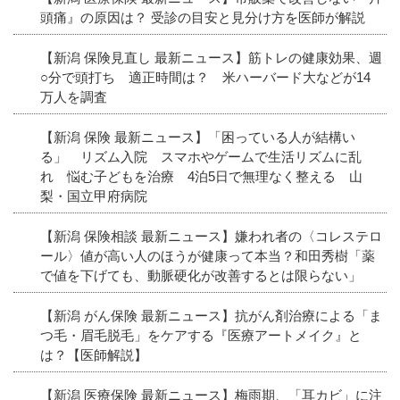
頭痛』の原因は？ 受診の目安と見分け方を医師が解説
【新潟 保険見直し 最新ニュース】筋トレの健康効果、週
○分で頭打ち 適正時間は？ 米ハーバード大などが14
万人を調査
【新潟 保険 最新ニュース】「困っている人が結構い
る」 リズム入院 スマホやゲームで生活リズムに乱
れ 悩む子どもを治療 4泊5日で無理なく整える 山
梨・国立甲府病院
【新潟 保険相談 最新ニュース】嫌われ者の〈コレステロ
ール〉値が高い人のほうが健康って本当？和田秀樹「薬
で値を下げても、動脈硬化が改善するとは限らない」
【新潟 がん保険 最新ニュース】抗がん剤治療による「ま
つ毛・眉毛脱毛」をケアする『医療アートメイク』と
は？【医師解説】
【新潟 医療保険 最新ニュース】梅雨期、「耳カビ」に注