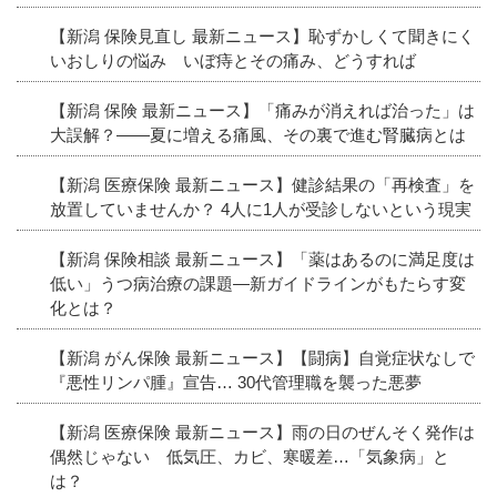
【新潟 保険見直し 最新ニュース】恥ずかしくて聞きにく
いおしりの悩み いぼ痔とその痛み、どうすれば
【新潟 保険 最新ニュース】「痛みが消えれば治った」は
大誤解？――夏に増える痛風、その裏で進む腎臓病とは
【新潟 医療保険 最新ニュース】健診結果の「再検査」を
放置していませんか？ 4人に1人が受診しないという現実
【新潟 保険相談 最新ニュース】「薬はあるのに満足度は
低い」うつ病治療の課題―新ガイドラインがもたらす変
化とは？
【新潟 がん保険 最新ニュース】【闘病】自覚症状なしで
『悪性リンパ腫』宣告… 30代管理職を襲った悪夢
【新潟 医療保険 最新ニュース】雨の日のぜんそく発作は
偶然じゃない 低気圧、カビ、寒暖差…「気象病」と
は？