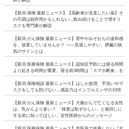
【新潟 保険 最新ニュース】【高齢者が見直したい薬】そ
の不調は副作用かもしれない…飲み続けることで増すリ
スクを専門家が解説
【新潟 がん保険 最新ニュース】背中やみぞおちの違和感
を、放置していませんか？ ――見逃しやすい、膵臓の病
気のサインとは
【新潟 医療保険 最新ニュース】認知症予防には寝る時間
より起きる時間が重要。寝る前3時間は「スマホ断食」を
【新潟 保険相談 最新ニュース】はしか急増、手洗いやマ
スクをしても防げない…感染力はインフルエンザの10倍
【新潟 がん保険 最新ニュース】大腸がんで亡くなる女性
は、乳がんより多い？ 「検査は恥ずかしい」と後回しに
する前に知ってほしい、女性医師からのメッセージ
【新潟 医療保険 最新ニュース】市販薬で改善しない『片