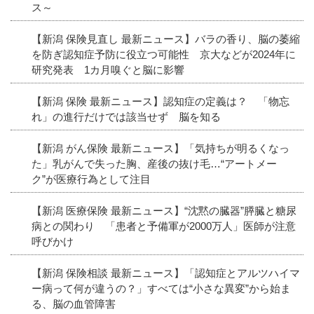
ス～
【新潟 保険見直し 最新ニュース】バラの香り、脳の萎縮
を防ぎ認知症予防に役立つ可能性 京大などが2024年に
研究発表 1カ月嗅ぐと脳に影響
【新潟 保険 最新ニュース】認知症の定義は？ 「物忘
れ」の進行だけでは該当せず 脳を知る
【新潟 がん保険 最新ニュース】「気持ちが明るくなっ
た」乳がんで失った胸、産後の抜け毛…“アートメー
ク”が医療行為として注目
【新潟 医療保険 最新ニュース】“沈黙の臓器”膵臓と糖尿
病との関わり 「患者と予備軍が2000万人」医師が注意
呼びかけ
【新潟 保険相談 最新ニュース】「認知症とアルツハイマ
ー病って何が違うの？」すべては“小さな異変”から始ま
る、脳の血管障害