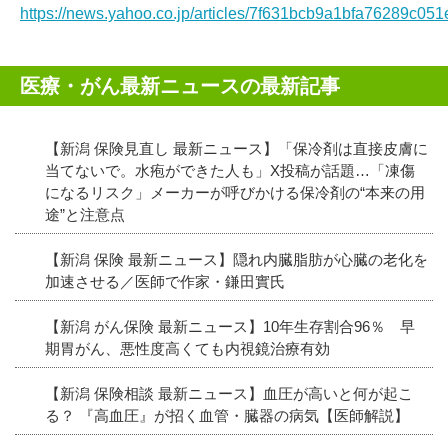
https://news.yahoo.co.jp/articles/7f631bcb9a1bfa76289c
医療・がん最新ニュースの最新記事
【新潟 保険見直し 最新ニュース】「保冷剤は直接皮膚に
当てないで。水疱ができた人も」X投稿が話題…「凍傷
になるリスク」メーカーが呼びかける保冷剤の“本来の用
途”と注意点
【新潟 保険 最新ニュース】隠れ内臓脂肪が心臓の老化を
加速させる／医師で作家・鎌田實氏
【新潟 がん保険 最新ニュース】10年生存割合96％ 早
期胃がん、悪性度高くても内視鏡治療有効
【新潟 保険相談 最新ニュース】血圧が高いと何が起こ
る？ 『高血圧』が招く血管・臓器の病気【医師解説】