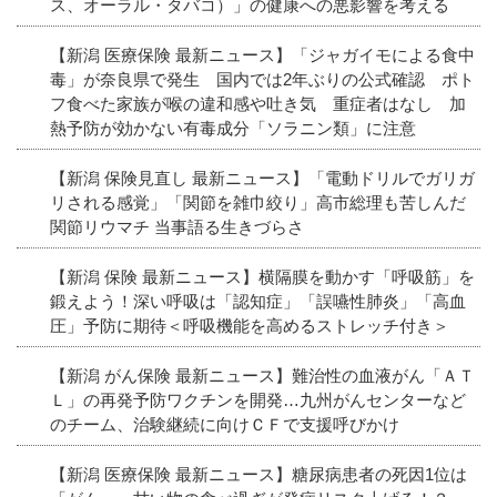
ス、オーラル・タバコ）」の健康への悪影響を考える
【新潟 医療保険 最新ニュース】「ジャガイモによる食中
毒」が奈良県で発生 国内では2年ぶりの公式確認 ポト
フ食べた家族が喉の違和感や吐き気 重症者はなし 加
熱予防が効かない有毒成分「ソラニン類」に注意
【新潟 保険見直し 最新ニュース】「電動ドリルでガリガ
リされる感覚」「関節を雑巾絞り」高市総理も苦しんだ
関節リウマチ 当事語る生きづらさ
【新潟 保険 最新ニュース】横隔膜を動かす「呼吸筋」を
鍛えよう！深い呼吸は「認知症」「誤嚥性肺炎」「高血
圧」予防に期待＜呼吸機能を高めるストレッチ付き＞
【新潟 がん保険 最新ニュース】難治性の血液がん「ＡＴ
Ｌ」の再発予防ワクチンを開発…九州がんセンターなど
のチーム、治験継続に向けＣＦで支援呼びかけ
【新潟 医療保険 最新ニュース】糖尿病患者の死因1位は