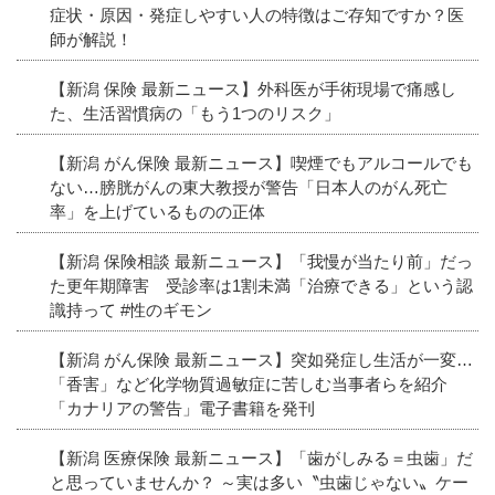
症状・原因・発症しやすい人の特徴はご存知ですか？医
師が解説！
【新潟 保険 最新ニュース】外科医が手術現場で痛感し
た、生活習慣病の「もう1つのリスク」
【新潟 がん保険 最新ニュース】喫煙でもアルコールでも
ない…膀胱がんの東大教授が警告「日本人のがん死亡
率」を上げているものの正体
【新潟 保険相談 最新ニュース】「我慢が当たり前」だっ
た更年期障害 受診率は1割未満「治療できる」という認
識持って #性のギモン
【新潟 がん保険 最新ニュース】突如発症し生活が一変…
「香害」など化学物質過敏症に苦しむ当事者らを紹介
「カナリアの警告」電子書籍を発刊
【新潟 医療保険 最新ニュース】「歯がしみる＝虫歯」だ
と思っていませんか？ ～実は多い〝虫歯じゃない〟ケー