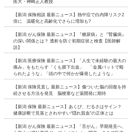
医大・神崎正人教授
【新潟 保険相談 最新ニュース】熱中症で白内障リスク2
倍に 温暖化と高齢化でさらに増加も?
【新潟 がん保険 最新ニュース】『糖尿病』と『腎臓病』
の深い関係とは？ 透析を防ぐ初期症状と検査【医師解
説】
【新潟 医療保険 最新ニュース】「人生で未経験の最大の
痛み」をもたらす「くも膜下出血」 「金属バットで殴
られたような」「頭の中で何かが爆発したような」
【新潟 保険見直し 最新ニュース】傷ついた脳の回復を持
続させる方法を発見 脳梗塞など薬開発に期待
【新潟 保険 最新ニュース】あくび、だるさはサイン？
健康診断で見落とされやすい“隠れ貧血”の正体とは
【新潟 がん保険 最新ニュース】「舌がん」早期発見へ、