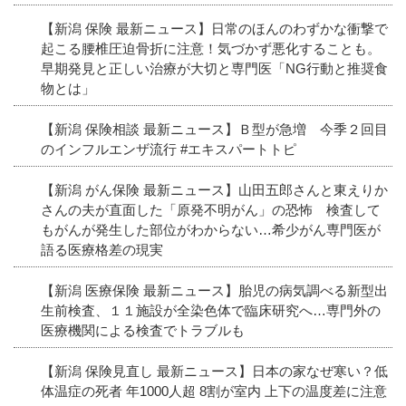
【新潟 保険 最新ニュース】日常のほんのわずかな衝撃で
起こる腰椎圧迫骨折に注意！気づかず悪化することも。
早期発見と正しい治療が大切と専門医「NG行動と推奨食
物とは」
【新潟 保険相談 最新ニュース】Ｂ型が急増 今季２回目
のインフルエンザ流行 #エキスパートトピ
【新潟 がん保険 最新ニュース】山田五郎さんと東えりか
さんの夫が直面した「原発不明がん」の恐怖 検査して
もがんが発生した部位がわからない…希少がん専門医が
語る医療格差の現実
【新潟 医療保険 最新ニュース】胎児の病気調べる新型出
生前検査、１１施設が全染色体で臨床研究へ…専門外の
医療機関による検査でトラブルも
【新潟 保険見直し 最新ニュース】日本の家なぜ寒い？低
体温症の死者 年1000人超 8割が室内 上下の温度差に注意