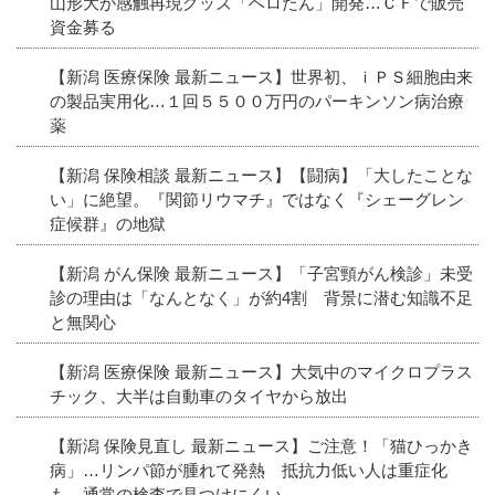
山形大が感触再現グッズ「ベロたん」開発…ＣＦで販売
資金募る
【新潟 医療保険 最新ニュース】世界初、ｉＰＳ細胞由来
の製品実用化…１回５５００万円のパーキンソン病治療
薬
【新潟 保険相談 最新ニュース】【闘病】「大したことな
い」に絶望。『関節リウマチ』ではなく『シェーグレン
症候群』の地獄
【新潟 がん保険 最新ニュース】「子宮頸がん検診」未受
診の理由は「なんとなく」が約4割 背景に潜む知識不足
と無関心
【新潟 医療保険 最新ニュース】大気中のマイクロプラス
チック、大半は自動車のタイヤから放出
【新潟 保険見直し 最新ニュース】ご注意！「猫ひっかき
病」…リンパ節が腫れて発熱 抵抗力低い人は重症化
も 通常の検査で見つけにくい