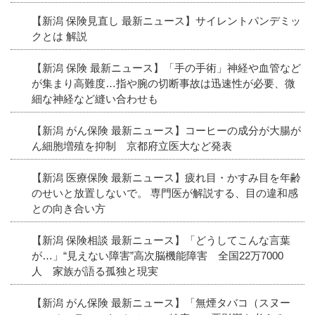
【新潟 保険見直し 最新ニュース】サイレントパンデミッ
クとは 解説
【新潟 保険 最新ニュース】「手の手術」神経や血管など
が集まり高難度…指や腕の切断事故は迅速性が必要、微
細な神経など縫い合わせも
【新潟 がん保険 最新ニュース】コーヒーの成分が大腸が
ん細胞増殖を抑制 京都府立医大など発表
【新潟 医療保険 最新ニュース】疲れ目・かすみ目を年齢
のせいと放置しないで。 専門医が解説する、目の違和感
との向き合い方
【新潟 保険相談 最新ニュース】「どうしてこんな言葉
が…」“見えない障害”高次脳機能障害 全国22万7000
人 家族が語る孤独と現実
【新潟 がん保険 最新ニュース】「無煙タバコ（スヌー