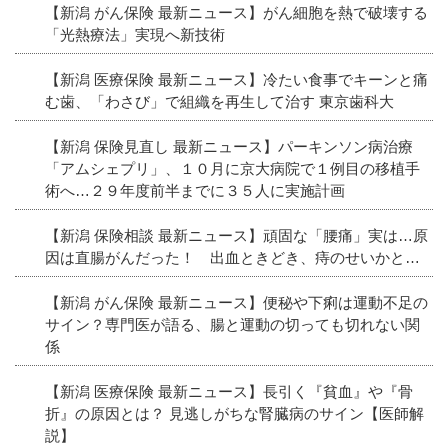
【新潟 がん保険 最新ニュース】がん細胞を熱で破壊する
「光熱療法」実現へ新技術
【新潟 医療保険 最新ニュース】冷たい食事でキーンと痛
む歯、「わさび」で組織を再生して治す 東京歯科大
【新潟 保険見直し 最新ニュース】パーキンソン病治療
「アムシェプリ」、１０月に京大病院で１例目の移植手
術へ…２９年度前半までに３５人に実施計画
【新潟 保険相談 最新ニュース】頑固な「腰痛」実は…原
因は直腸がんだった！ 出血ときどき、痔のせいかと…
【新潟 がん保険 最新ニュース】便秘や下痢は運動不足の
サイン？専門医が語る、腸と運動の切っても切れない関
係
【新潟 医療保険 最新ニュース】長引く『貧血』や『骨
折』の原因とは？ 見逃しがちな腎臓病のサイン【医師解
説】