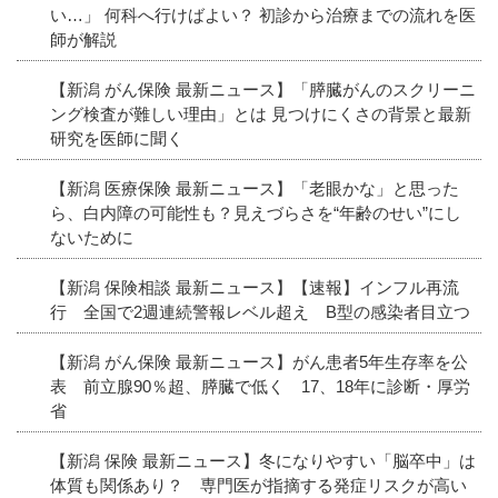
い…」 何科へ行けばよい？ 初診から治療までの流れを医
師が解説
【新潟 がん保険 最新ニュース】「膵臓がんのスクリーニ
ング検査が難しい理由」とは 見つけにくさの背景と最新
研究を医師に聞く
【新潟 医療保険 最新ニュース】「老眼かな」と思った
ら、白内障の可能性も？見えづらさを“年齢のせい”にし
ないために
【新潟 保険相談 最新ニュース】【速報】インフル再流
行 全国で2週連続警報レベル超え B型の感染者目立つ
【新潟 がん保険 最新ニュース】がん患者5年生存率を公
表 前立腺90％超、膵臓で低く 17、18年に診断・厚労
省
【新潟 保険 最新ニュース】冬になりやすい「脳卒中」は
体質も関係あり？ 専門医が指摘する発症リスクが高い