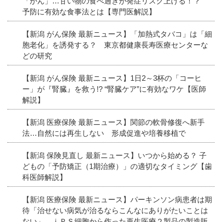
「がん」…甘い物の食べ過ぎが発症リスク上げる！？
予防に有効な食事法とは【専門医解説】
【新潟 がん保険 最新ニュース】「加熱式タバコ」は「細
胞老化」を誘発する？ 東京都健康長寿医療センターな
どの研究
【新潟 がん保険 最新ニュース】1日2～3杯の「コーヒ
ー」が『腎臓』を救う!? “腎臓ケア”に有効なワケ【医師
解説】
【新潟 医療保険 最新ニュース】関節の軟骨修復へ新手
法…自然には再生しない 形成促進や培養移植で
【新潟 保険見直し 最新ニュース】いつから始める？ 子
どもの「予防矯正（1期治療）」の適切なタイミング【歯
科医師解説】
【新潟 医療保険 最新ニュース】パーキンソン病患者は期
待「治せない病気が治るならこんなにありがたいことは
ない」…ｉＰＳ細胞から作った再生医療２製品の製造販