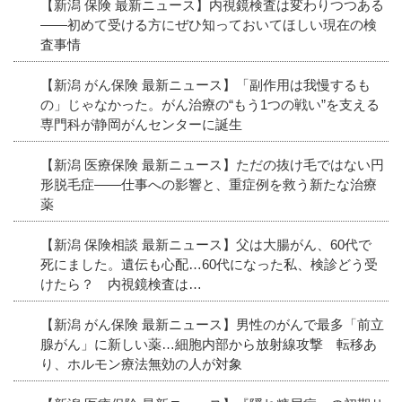
【新潟 保険 最新ニュース】内視鏡検査は変わりつつある
――初めて受ける方にぜひ知っておいてほしい現在の検
査事情
【新潟 がん保険 最新ニュース】「副作用は我慢するも
の」じゃなかった。がん治療の“もう1つの戦い”を支える
専門科が静岡がんセンターに誕生
【新潟 医療保険 最新ニュース】ただの抜け毛ではない円
形脱毛症――仕事への影響と、重症例を救う新たな治療
薬
【新潟 保険相談 最新ニュース】父は大腸がん、60代で
死にました。遺伝も心配…60代になった私、検診どう受
けたら？ 内視鏡検査は…
【新潟 がん保険 最新ニュース】男性のがんで最多「前立
腺がん」に新しい薬…細胞内部から放射線攻撃 転移あ
り、ホルモン療法無効の人が対象