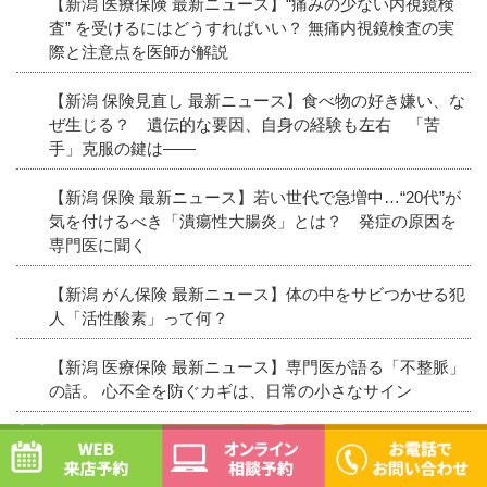
【新潟 医療保険 最新ニュース】“痛みの少ない内視鏡検
査” を受けるにはどうすればいい？ 無痛内視鏡検査の実
際と注意点を医師が解説
【新潟 保険見直し 最新ニュース】食べ物の好き嫌い、な
ぜ生じる？ 遺伝的な要因、自身の経験も左右 「苦
手」克服の鍵は――
【新潟 保険 最新ニュース】若い世代で急増中…“20代”が
気を付けるべき「潰瘍性大腸炎」とは？ 発症の原因を
専門医に聞く
【新潟 がん保険 最新ニュース】体の中をサビつかせる犯
人「活性酸素」って何？
【新潟 医療保険 最新ニュース】専門医が語る「不整脈」
の話。 心不全を防ぐカギは、日常の小さなサイン
WEB予約
オンライン相談予約
【新潟 保険相談 最新ニュース】「嫌な仕事を始められな
い」脳回路を解明 “やる気ブレーキ”を発見 京大など