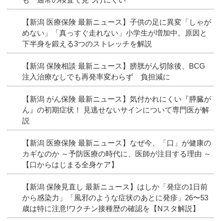
【新潟 医療保険 最新ニュース】子供の足に異変「しゃが
めない」「真っすぐ走れない」小学生が増加中。原因と
下半身を鍛える3つのストレッチを解説
【新潟 保険相談 最新ニュース】膀胱がん切除後、BCG
注入治療なしでも再発率変わらず 負担減に
【新潟 がん保険 最新ニュース】気付かれにくい『膵臓が
ん』の初期症状！ 見逃せないサインについて専門医が解
説
【新潟 医療保険 最新ニュース】なぜ今、「口」が健康の
カギなのか ～予防医療の時代に、医師が注目する理由 ～
【口からはじまる全身ケア】
【新潟 保険見直し 最新ニュース】はしか「発症の1日前
から感染力」「風邪のような症状のあとに発疹」26〜53
歳は特に注意!ワクチン接種歴の確認を【Nスタ解説】