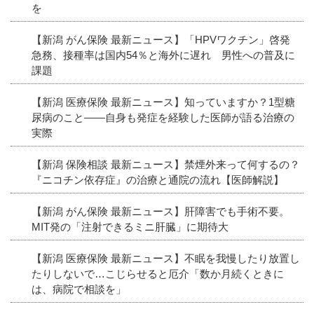
を
【新潟 がん保険 最新ニュース】「HPVワクチン」啓発
急務、接種率は国内54％と海外に遅れ 男性への普及に
課題
【新潟 医療保険 最新ニュース】知っていますか？1型糖
尿病のこと――自身も発症を経験した医師が語る治療の
実際
【新潟 保険相談 最新ニュース】禁煙外来って何するの？
『ニコチン依存症』の治療と通院の流れ【医師解説】
【新潟 がん保険 最新ニュース】肝障害でも手術不要。
MIT発の「注射できるミニ肝臓」に期待大
【新潟 医療保険 最新ニュース】不眠を我慢したり放置し
たりしないで…こじらせると厄介「数か月続くときに
は、病院で相談を」