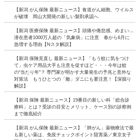
【新潟 がん保険 最新ニュース】食道がん細胞、ウイルス
が破壊 岡山大開発の新しい製剤承認へ
【新潟 医療保険 最新ニュース】頭痛や倦怠感、めまい…
潜在患者1000万人超の「気象病」に注意 春から6月に
急増する理由【Nスタ解説】
【新潟 保険見直し 最新ニュース】「もう蚊に気をつけ
て」虫ケア用品大手も注意を促すほど・・・今年は蚊
の“当たり年”？ 専門家が明かす大量発生の予兆と意外な
対策法 もうひとつの「敵」ダニにも要注意！【深掘り
解説】
【新潟 保険 最新ニュース】19番目の新しい科「総合診
療科」とは？受診の目安とメリット、ケース別の診察例
まで徹底紹介
【新潟 がん保険 最新ニュース】「肺がん」薬物療法で最
も新しい薬は、免疫チェックポイント阻害薬／東京女子