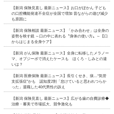
【新潟 保険見直し 最新ニュース】お口がぽかん 子ども
の口腔機能発達不全症が全国で増加 昔ながらの遊び減少
も原因に
【新潟 保険相談 最新ニュース】「かみ合わせ」は全身の
姿勢を映す鏡 ～口の中に表れる〝身体の使い方〟～【口
からはじまる全身ケア】
【新潟 がん保険 最新ニュース】全身に転移したメラノー
マ、オプジーボで消えたケースも ほくろ・しみとの違
いは？
【新潟 医療保険 最新ニュース】長引くせき、痰…“気管
支拡張症”かも 認知度2割「怠けていると思われつらか
った」退職した40代男性の訴え
【新潟 保険見直し 最新ニュース】広がる歯の自費診療◆
治療・審美で市場拡大、競争激化も