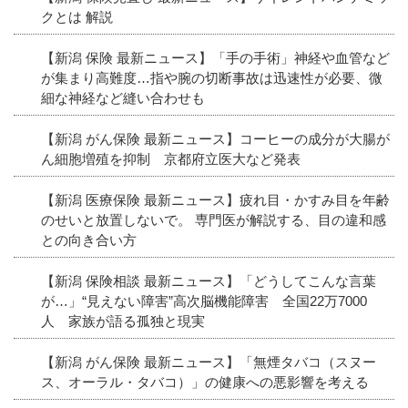
クとは 解説
【新潟 保険 最新ニュース】「手の手術」神経や血管など
が集まり高難度…指や腕の切断事故は迅速性が必要、微
細な神経など縫い合わせも
【新潟 がん保険 最新ニュース】コーヒーの成分が大腸が
ん細胞増殖を抑制 京都府立医大など発表
【新潟 医療保険 最新ニュース】疲れ目・かすみ目を年齢
のせいと放置しないで。 専門医が解説する、目の違和感
との向き合い方
【新潟 保険相談 最新ニュース】「どうしてこんな言葉
が…」“見えない障害”高次脳機能障害 全国22万7000
人 家族が語る孤独と現実
【新潟 がん保険 最新ニュース】「無煙タバコ（スヌー
ス、オーラル・タバコ）」の健康への悪影響を考える