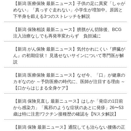
【新潟 医療保険 最新ニュース】子供の足に異変「しゃが
めない」「真っすぐ走れない」小学生が増加中。原因と
下半身を鍛える3つのストレッチを解説
【新潟 保険相談 最新ニュース】膀胱がん切除後、BCG
注入治療なしでも再発率変わらず 負担減に
【新潟 がん保険 最新ニュース】気付かれにくい『膵臓が
ん』の初期症状！ 見逃せないサインについて専門医が解
説
【新潟 医療保険 最新ニュース】なぜ今、「口」が健康の
カギなのか ～予防医療の時代に、医師が注目する理由 ～
【口からはじまる全身ケア】
【新潟 保険見直し 最新ニュース】はしか「発症の1日前
から感染力」「風邪のような症状のあとに発疹」26〜53
歳は特に注意!ワクチン接種歴の確認を【Nスタ解説】
【新潟 保険 最新ニュース】通院しても治らない腰痛の正