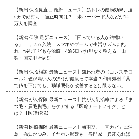
【新潟 保険見直し 最新ニュース】筋トレの健康効果、週
○分で頭打ち 適正時間は？ 米ハーバード大などが14
万人を調査
【新潟 保険 最新ニュース】「困っている人が結構い
る」 リズム入院 スマホやゲームで生活リズムに乱
れ 悩む子どもを治療 4泊5日で無理なく整える 山
梨・国立甲府病院
【新潟 保険相談 最新ニュース】嫌われ者の〈コレステロ
ール〉値が高い人のほうが健康って本当？和田秀樹「薬
で値を下げても、動脈硬化が改善するとは限らない」
【新潟 がん保険 最新ニュース】抗がん剤治療による「ま
つ毛・眉毛脱毛」をケアする『医療アートメイク』と
は？【医師解説】
【新潟 医療保険 最新ニュース】梅雨期、「耳カビ」に注
意 強烈かゆみ、イヤホン影響も 専門家「異常あれば