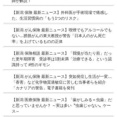
師が解説！
【新潟 保険 最新ニュース】外科医が手術現場で痛感し
た、生活習慣病の「もう1つのリスク」
【新潟 がん保険 最新ニュース】喫煙でもアルコールでも
ない…膀胱がんの東大教授が警告「日本人のがん死亡
率」を上げているものの正体
【新潟 保険相談 最新ニュース】「我慢が当たり前」だっ
た更年期障害 受診率は1割未満「治療できる」という認
識持って #性のギモン
【新潟 がん保険 最新ニュース】突如発症し生活が一変…
「香害」など化学物質過敏症に苦しむ当事者らを紹介
「カナリアの警告」電子書籍を発刊
【新潟 医療保険 最新ニュース】「歯がしみる＝虫歯」だ
と思っていませんか？ ～実は多い〝虫歯じゃない〟ケー
ス～