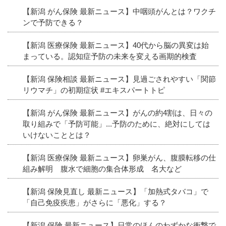
【新潟 がん保険 最新ニュース】中咽頭がんとは？ワクチ
ンで予防できる？
【新潟 医療保険 最新ニュース】40代から脳の異変は始
まっている。認知症予防の未来を変える画期的検査
【新潟 保険相談 最新ニュース】見過ごされやすい「関節
リウマチ」の初期症状 #エキスパートトピ
【新潟 がん保険 最新ニュース】がんの約4割は、日々の
取り組みで「予防可能」...予防のために、絶対にしては
いけないこととは？
【新潟 医療保険 最新ニュース】卵巣がん、腹膜転移の仕
組み解明 腹水で細胞の集合体形成 名大など
【新潟 保険見直し 最新ニュース】「加熱式タバコ」で
「自己免疫疾患」がさらに「悪化」する？
【新潟 保険 最新ニュース】日常のほんのわずかな衝撃で