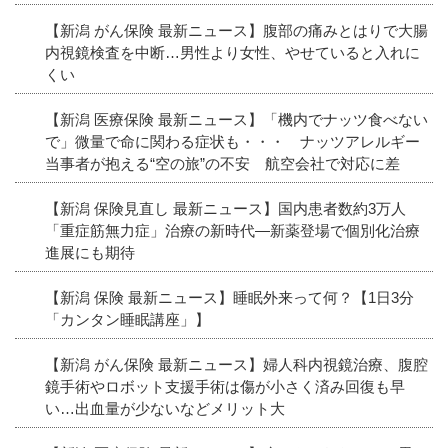
【新潟 がん保険 最新ニュース】腹部の痛みとはりで大腸
内視鏡検査を中断…男性より女性、やせていると入れに
くい
【新潟 医療保険 最新ニュース】「機内でナッツ食べない
で」微量で命に関わる症状も・・・ ナッツアレルギー
当事者が抱える“空の旅”の不安 航空会社で対応に差
【新潟 保険見直し 最新ニュース】国内患者数約3万人
「重症筋無力症」治療の新時代―新薬登場で個別化治療
進展にも期待
【新潟 保険 最新ニュース】睡眠外来って何？【1日3分
「カンタン睡眠講座」】
【新潟 がん保険 最新ニュース】婦人科内視鏡治療、腹腔
鏡手術やロボット支援手術は傷が小さく済み回復も早
い…出血量が少ないなどメリット大