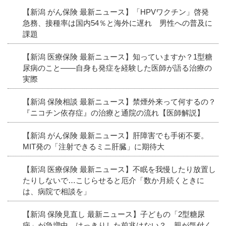
【新潟 がん保険 最新ニュース】「HPVワクチン」啓発
急務、接種率は国内54％と海外に遅れ 男性への普及に
課題
【新潟 医療保険 最新ニュース】知っていますか？1型糖
尿病のこと――自身も発症を経験した医師が語る治療の
実際
【新潟 保険相談 最新ニュース】禁煙外来って何するの？
『ニコチン依存症』の治療と通院の流れ【医師解説】
【新潟 がん保険 最新ニュース】肝障害でも手術不要。
MIT発の「注射できるミニ肝臓」に期待大
【新潟 医療保険 最新ニュース】不眠を我慢したり放置し
たりしないで…こじらせると厄介「数か月続くときに
は、病院で相談を」
【新潟 保険見直し 最新ニュース】子どもの「2型糖尿
病」が急増中…はっきりした前兆はない？ 親が気付く