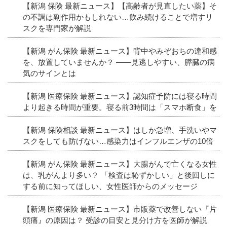
【新潟 保険 最新ニュース】【高齢者が見直したい薬】そ
の不調は副作用かもしれない…飲み続けることで増すリ
スクを専門家が解説
【新潟 がん保険 最新ニュース】背中やみぞおちの違和感
を、放置していませんか？ ――見逃しやすい、膵臓の病
気のサインとは
【新潟 医療保険 最新ニュース】認知症予防には寝る時間
より起きる時間が重要。寝る前3時間は「スマホ断食」を
【新潟 保険相談 最新ニュース】はしか急増、手洗いやマ
スクをしても防げない…感染力はインフルエンザの10倍
【新潟 がん保険 最新ニュース】大腸がんで亡くなる女性
は、乳がんより多い？ 「検査は恥ずかしい」と後回しに
する前に知ってほしい、女性医師からのメッセージ
【新潟 医療保険 最新ニュース】市販薬で改善しない『片
頭痛』の原因は？ 受診の目安と見分け方を医師が解説