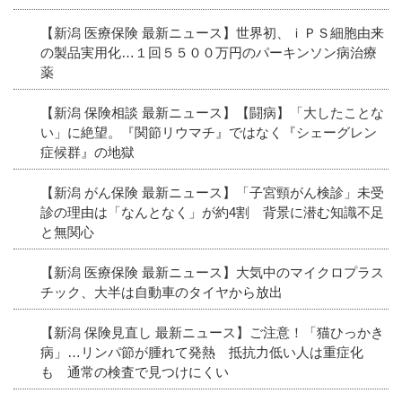
【新潟 医療保険 最新ニュース】世界初、ｉＰＳ細胞由来
の製品実用化…１回５５００万円のパーキンソン病治療
薬
【新潟 保険相談 最新ニュース】【闘病】「大したことな
い」に絶望。『関節リウマチ』ではなく『シェーグレン
症候群』の地獄
【新潟 がん保険 最新ニュース】「子宮頸がん検診」未受
診の理由は「なんとなく」が約4割 背景に潜む知識不足
と無関心
【新潟 医療保険 最新ニュース】大気中のマイクロプラス
チック、大半は自動車のタイヤから放出
【新潟 保険見直し 最新ニュース】ご注意！「猫ひっかき
病」…リンパ節が腫れて発熱 抵抗力低い人は重症化
も 通常の検査で見つけにくい