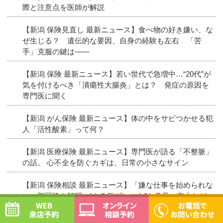
際と注意点を医師が解説
【新潟 保険見直し 最新ニュース】食べ物の好き嫌い、な
ぜ生じる？ 遺伝的な要因、自身の経験も左右 「苦
手」克服の鍵は――
【新潟 保険 最新ニュース】若い世代で急増中…“20代”が
気を付けるべき「潰瘍性大腸炎」とは？ 発症の原因を
専門医に聞く
【新潟 がん保険 最新ニュース】体の中をサビつかせる犯
人「活性酸素」って何？
【新潟 医療保険 最新ニュース】専門医が語る「不整脈」
の話。 心不全を防ぐカギは、日常の小さなサイン
【新潟 保険相談 最新ニュース】「嫌な仕事を始められな
い」脳回路を解明 “やる気ブレーキ”を発見 京大など
WEB予約
オンライン相談予約
【新潟 がん保険 最新ニュース】がん5年生存率、膵臓