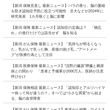
【新潟 保険見直し 最新ニュース】バラの香り、脳の萎縮
を防ぎ認知症予防に役立つ可能性 京大などが2024年に
研究発表 1カ月嗅ぐと脳に影響
【新潟 保険 最新ニュース】認知症の定義は？ 「物忘
れ」の進行だけでは該当せず 脳を知る
【新潟 がん保険 最新ニュース】「気持ちが明るくなっ
た」乳がんで失った胸、産後の抜け毛…“アートメー
ク”が医療行為として注目
【新潟 医療保険 最新ニュース】“沈黙の臓器”膵臓と糖尿
病との関わり 「患者と予備軍が2000万人」医師が注意
呼びかけ
【新潟 保険相談 最新ニュース】「認知症とアルツハイマ
ー病って何が違うの？」すべては“小さな異変”から始ま
る、脳の血管障害
【新潟 がん保険 最新ニュース】食道がん細胞、ウイルス