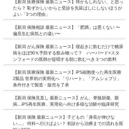
【新潟 医療保険 最新ニュース】痔かもしれない、と思っ
たら？ 恥ずかしいからと受診を先延ばしにしないほうが
よい「3つの理由」
【新潟 保険相談 最新ニュース】「肥満」は悪くない 〜
偏見生む病気との違い〜
【新潟 がん保険 最新ニュース】寝起きに飲むだけで糖尿
病をほぼ90％予防する飲み物って？ ハーバード×スタ
ンフォードの医師が提唱する朝に飲むべき３つの飲料
【新潟 医療保険 最新ニュース】iPS細胞使った再生医療
2製品 世界初の実用化へ 「リハート」「アムシェプリ」
条件付きで製造・販売を了承
【新潟 保険見直し 最新ニュース】がん、脊髄損傷、眼
病…iPS再生医療、実用化へ向け多様な治験や臨床研究
【新潟 保険 最新ニュース】子どもの「身長が伸びな
い…」 何科へ行けばよい？ 初診から治療までの流れを医