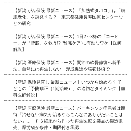
【新潟 がん保険 最新ニュース】「加熱式タバコ」は「細
胞老化」を誘発する？ 東京都健康長寿医療センターな
どの研究
【新潟 がん保険 最新ニュース】1日2～3杯の「コーヒ
ー」が『腎臓』を救う!? “腎臓ケア”に有効なワケ【医師
解説】
【新潟 医療保険 最新ニュース】関節の軟骨修復へ新手
法…自然には再生しない 形成促進や培養移植で
【新潟 保険見直し 最新ニュース】いつから始める？ 子
どもの「予防矯正（1期治療）」の適切なタイミング【歯
科医師解説】
【新潟 医療保険 最新ニュース】パーキンソン病患者は期
待「治せない病気が治るならこんなにありがたいことは
ない」…ｉＰＳ細胞から作った再生医療２製品の製造販
売、厚労省が条件・期限付き承認