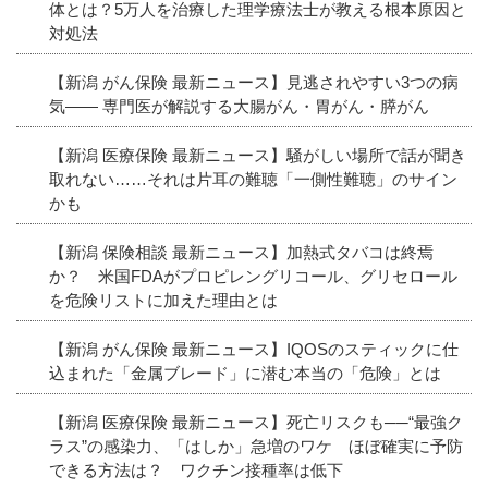
体とは？5万人を治療した理学療法士が教える根本原因と
対処法
【新潟 がん保険 最新ニュース】見逃されやすい3つの病
気―― 専門医が解説する大腸がん・胃がん・膵がん
【新潟 医療保険 最新ニュース】騒がしい場所で話が聞き
取れない……それは片耳の難聴「一側性難聴」のサイン
かも
【新潟 保険相談 最新ニュース】加熱式タバコは終焉
か？ 米国FDAがプロピレングリコール、グリセロール
を危険リストに加えた理由とは
【新潟 がん保険 最新ニュース】IQOSのスティックに仕
込まれた「金属ブレード」に潜む本当の「危険」とは
【新潟 医療保険 最新ニュース】死亡リスクも──“最強ク
ラス”の感染力、「はしか」急増のワケ ほぼ確実に予防
できる方法は？ ワクチン接種率は低下