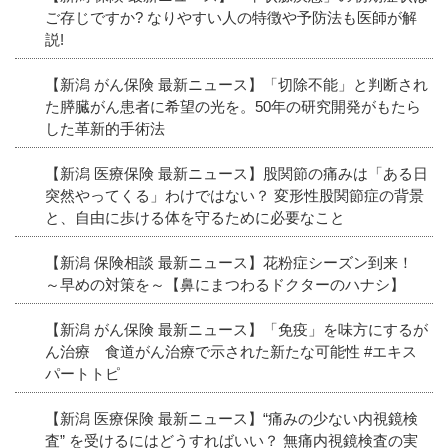
ご存じですか? なりやすい人の特徴や予防法も医師が解
説!
【新潟 がん保険 最新ニュース】「切除不能」と判断され
た膵臓がん患者に希望の光を。50年の研究開発がもたら
した革新的手術法
【新潟 医療保険 最新ニュース】股関節の痛みは「ある日
突然やってくる」わけではない？ 変形性股関節症の背景
と、自由に歩ける体を守るために必要なこと
【新潟 保険相談 最新ニュース】花粉症シーズン到来！
～早めの対策を～【鼻にまつわるドクターのハナシ】
【新潟 がん保険 最新ニュース】「免疫」を味方にするが
ん治療 食道がん治療で示された新たな可能性 #エキス
パートトピ
【新潟 医療保険 最新ニュース】“痛みの少ない内視鏡検
査” を受けるにはどうすればいい？ 無痛内視鏡検査の実