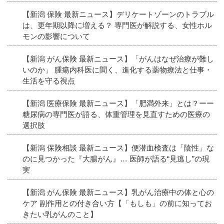
【新潟 保険 最新ニュース】デリケートゾーンのトラブル
は、更年期以降に増える？ 専門医が解説する、女性ホル
モンの影響について
【新潟 がん保険 最新ニュース】「がんはなぜ治療が難し
いのか」 腫瘍内科医に聞く、進化する薬物療法と仕事・
生活を守る視点
【新潟 医療保険 最新ニュース】「肥満外来」とは？ーー
糖尿病の専門医が語る、体重管理を見直すための医療の
選択肢
【新潟 保険相談 最新ニュース】便潜血検査は「陰性」な
のに見つかった『大腸がん』… 医師が語る“見逃し”の現
実
【新潟 がん保険 最新ニュース】乳がん治療中の体と心の
ケア 副作用との付き合い方【「もしも」の前に知ってお
きたい乳がんのこと】