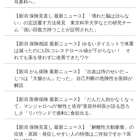
耳鼻科へ」
【新潟 保険見直し 最新ニュース】「壊れた脳は治らな
い」の定説覆す方法発見 東京科学大学などの研究チー
ム「強い回復力持つことが証明された」
【新潟 保険相談 最新ニュース】ゆるいダイエットで体重
は減ったのにLDLコレステロール値が下がらない！ そ
れでも薬を使わずに改善できたワケ
【新潟 がん保険 最新ニュース】「出血は痔のせいだ→
じつは『大腸がん』だった」 自己判断の危険性を医師が
解説
【新潟 医療保険 最新ニュース】「だんだん効かなくなっ
て」マンジャロへの“耐性と依存”美容外科医が語る恐ろ
しさ「リバウンドで過剰に食欲出る」
【新潟 保険見直し 最新ニュース】「解離性大動脈瘤」の
症状・原因・発症しやすい人の特徴はご存知ですか？医