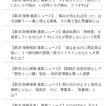
いおしりの悩み いぼ痔とその痛み、どうすれば
【新潟 保険 最新ニュース】「痛みが消えれば治った」は
大誤解？――夏に増える痛風、その裏で進む腎臓病とは
【新潟 医療保険 最新ニュース】健診結果の「再検査」を
放置していませんか？ 4人に1人が受診しないという現実
【新潟 保険相談 最新ニュース】「薬はあるのに満足度は
低い」うつ病治療の課題―新ガイドラインがもたらす変
化とは？
【新潟 がん保険 最新ニュース】【闘病】自覚症状なしで
『悪性リンパ腫』宣告… 30代管理職を襲った悪夢
【新潟 医療保険 最新ニュース】雨の日のぜんそく発作は
偶然じゃない 低気圧、カビ、寒暖差…「気象病」と
は？
【新潟 保険見直し 最新ニュース】お口がぽかん 子ども