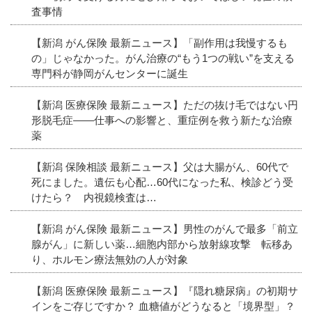
査事情
【新潟 がん保険 最新ニュース】「副作用は我慢するも
の」じゃなかった。がん治療の“もう1つの戦い”を支える
専門科が静岡がんセンターに誕生
【新潟 医療保険 最新ニュース】ただの抜け毛ではない円
形脱毛症――仕事への影響と、重症例を救う新たな治療
薬
【新潟 保険相談 最新ニュース】父は大腸がん、60代で
死にました。遺伝も心配…60代になった私、検診どう受
けたら？ 内視鏡検査は…
【新潟 がん保険 最新ニュース】男性のがんで最多「前立
腺がん」に新しい薬…細胞内部から放射線攻撃 転移あ
り、ホルモン療法無効の人が対象
【新潟 医療保険 最新ニュース】『隠れ糖尿病』の初期サ
インをご存じですか？ 血糖値がどうなると「境界型」？