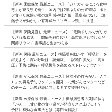
【新潟 医療保険 最新ニュース】「ジャガイモによる食中
毒」が奈良県で発生 国内では2年ぶりの公式確認 ポト
フ食べた家族が喉の違和感や吐き気 重症者はなし 加
熱予防が効かない有毒成分「ソラニン類」に注意
【新潟 保険見直し 最新ニュース】「電動ドリルでガリガ
リされる感覚」「関節を雑巾絞り」高市総理も苦しんだ
関節リウマチ 当事語る生きづらさ
【新潟 保険 最新ニュース】横隔膜を動かす「呼吸筋」を
鍛えよう！深い呼吸は「認知症」「誤嚥性肺炎」「高血
圧」予防に期待＜呼吸機能を高めるストレッチ付き＞
【新潟 がん保険 最新ニュース】難治性の血液がん「ＡＴ
Ｌ」の再発予防ワクチンを開発…九州がんセンターなど
のチーム、治験継続に向けＣＦで支援呼びかけ
【新潟 医療保険 最新ニュース】糖尿病患者の死因1位は
「がん」…甘い物の食べ過ぎが発症リスク上げる！？
予防に有効な食事法とは【専門医解説】