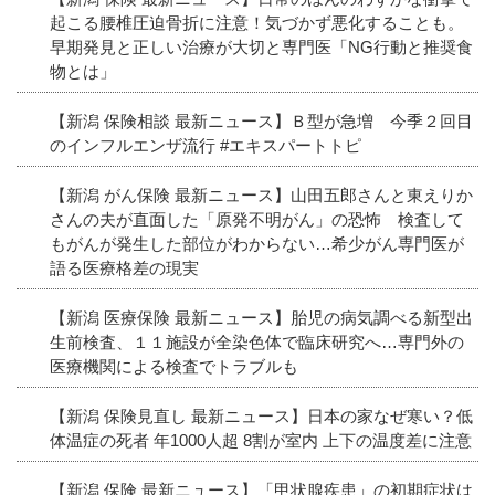
起こる腰椎圧迫骨折に注意！気づかず悪化することも。
早期発見と正しい治療が大切と専門医「NG行動と推奨食
物とは」
【新潟 保険相談 最新ニュース】Ｂ型が急増 今季２回目
のインフルエンザ流行 #エキスパートトピ
【新潟 がん保険 最新ニュース】山田五郎さんと東えりか
さんの夫が直面した「原発不明がん」の恐怖 検査して
もがんが発生した部位がわからない…希少がん専門医が
語る医療格差の現実
【新潟 医療保険 最新ニュース】胎児の病気調べる新型出
生前検査、１１施設が全染色体で臨床研究へ…専門外の
医療機関による検査でトラブルも
【新潟 保険見直し 最新ニュース】日本の家なぜ寒い？低
体温症の死者 年1000人超 8割が室内 上下の温度差に注意
【新潟 保険 最新ニュース】「甲状腺疾患」の初期症状は