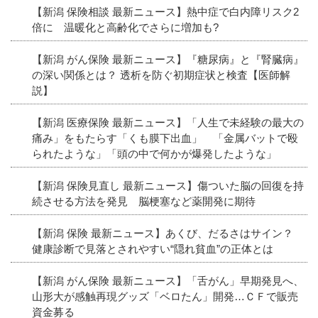
【新潟 保険相談 最新ニュース】熱中症で白内障リスク2
倍に 温暖化と高齢化でさらに増加も?
【新潟 がん保険 最新ニュース】『糖尿病』と『腎臓病』
の深い関係とは？ 透析を防ぐ初期症状と検査【医師解
説】
【新潟 医療保険 最新ニュース】「人生で未経験の最大の
痛み」をもたらす「くも膜下出血」 「金属バットで殴
られたような」「頭の中で何かが爆発したような」
【新潟 保険見直し 最新ニュース】傷ついた脳の回復を持
続させる方法を発見 脳梗塞など薬開発に期待
【新潟 保険 最新ニュース】あくび、だるさはサイン？
健康診断で見落とされやすい“隠れ貧血”の正体とは
【新潟 がん保険 最新ニュース】「舌がん」早期発見へ、
山形大が感触再現グッズ「ベロたん」開発…ＣＦで販売
資金募る