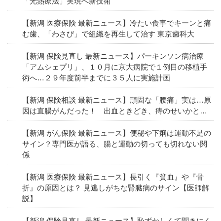
「光熱療法」実現へ新技術
【新潟 医療保険 最新ニュース】冷たい食事でキーンと痛
む歯、「わさび」で組織を再生して治す 東京歯科大
【新潟 保険見直し 最新ニュース】パーキンソン病治療
「アムシェプリ」、１０月に京大病院で１例目の移植手
術へ…２９年度前半までに３５人に実施計画
【新潟 保険相談 最新ニュース】頑固な「腰痛」実は…原
因は直腸がんだった！ 出血ときどき、痔のせいかと…
【新潟 がん保険 最新ニュース】便秘や下痢は運動不足の
サイン？専門医が語る、腸と運動の切っても切れない関
係
【新潟 医療保険 最新ニュース】長引く『貧血』や『骨
折』の原因とは？ 見逃しがちな腎臓病のサイン【医師解
説】
【新潟 保険見直し 最新ニュース】恥ずかしくて聞きにく