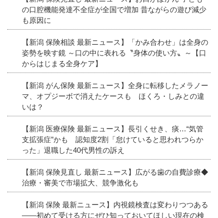
の口腔機能発達不全症が全国で増加 昔ながらの遊び減少
も原因に
【新潟 保険相談 最新ニュース】「かみ合わせ」は全身の
姿勢を映す鏡 ～口の中に表れる〝身体の使い方〟～【口
からはじまる全身ケア】
【新潟 がん保険 最新ニュース】全身に転移したメラノー
マ、オプジーボで消えたケースも ほくろ・しみとの違
いは？
【新潟 医療保険 最新ニュース】長引くせき、痰…“気管
支拡張症”かも 認知度2割「怠けていると思われつらか
った」退職した40代男性の訴え
【新潟 保険見直し 最新ニュース】広がる歯の自費診療◆
治療・審美で市場拡大、競争激化も
【新潟 保険 最新ニュース】内視鏡検査は変わりつつある
――初めて受ける方にぜひ知っておいてほしい現在の検