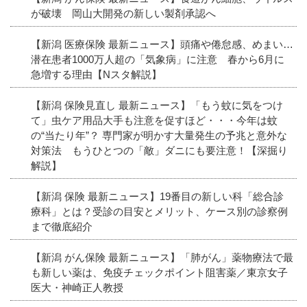
が破壊 岡山大開発の新しい製剤承認へ
【新潟 医療保険 最新ニュース】頭痛や倦怠感、めまい…
潜在患者1000万人超の「気象病」に注意 春から6月に
急増する理由【Nスタ解説】
【新潟 保険見直し 最新ニュース】「もう蚊に気をつけ
て」虫ケア用品大手も注意を促すほど・・・今年は蚊
の“当たり年”？ 専門家が明かす大量発生の予兆と意外な
対策法 もうひとつの「敵」ダニにも要注意！【深掘り
解説】
【新潟 保険 最新ニュース】19番目の新しい科「総合診
療科」とは？受診の目安とメリット、ケース別の診察例
まで徹底紹介
【新潟 がん保険 最新ニュース】「肺がん」薬物療法で最
も新しい薬は、免疫チェックポイント阻害薬／東京女子
医大・神崎正人教授