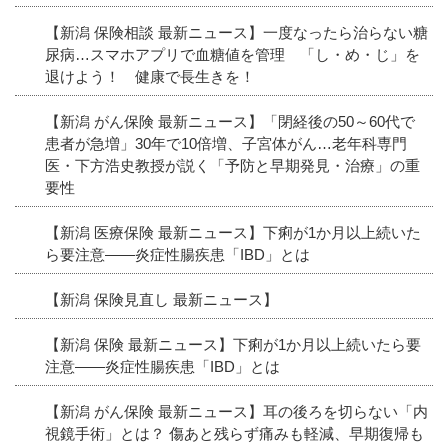
【新潟 保険相談 最新ニュース】一度なったら治らない糖
尿病…スマホアプリで血糖値を管理 「し・め・じ」を
退けよう！ 健康で長生きを！
【新潟 がん保険 最新ニュース】「閉経後の50～60代で
患者が急増」30年で10倍増、子宮体がん…老年科専門
医・下方浩史教授が説く「予防と早期発見・治療」の重
要性
【新潟 医療保険 最新ニュース】下痢が1か月以上続いた
ら要注意――炎症性腸疾患「IBD」とは
【新潟 保険見直し 最新ニュース】
【新潟 保険 最新ニュース】下痢が1か月以上続いたら要
注意――炎症性腸疾患「IBD」とは
【新潟 がん保険 最新ニュース】耳の後ろを切らない「内
視鏡手術」とは？ 傷あと残らず痛みも軽減、早期復帰も