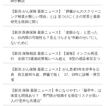
師が解説
【新潟 がん保険 最新ニュース】「膵臓がんのスクリーニ
ング検査が難しい理由」とは 見つけにくさの背景と最新
研究を医師に聞く
【新潟 医療保険 最新ニュース】「老眼かな」と思った
ら、白内障の可能性も？見えづらさを“年齢のせい”にし
ないために
【新潟 保険相談 最新ニュース】【速報】インフル再流
行 全国で2週連続警報レベル超え B型の感染者目立つ
【新潟 がん保険 最新ニュース】がん患者5年生存率を公
表 前立腺90％超、膵臓で低く 17、18年に診断・厚労
省
【新潟 保険 最新ニュース】冬になりやすい「脳卒中」は
体質も関係あり？ 専門医が指摘する発症リスクが高い
人の“意外な共通点”