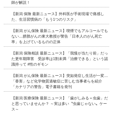
師が解説！
【新潟 保険 最新ニュース】外科医が手術現場で痛感し
た、生活習慣病の「もう1つのリスク」
【新潟 がん保険 最新ニュース】喫煙でもアルコールでも
ない…膀胱がんの東大教授が警告「日本人のがん死亡
率」を上げているものの正体
【新潟 保険相談 最新ニュース】「我慢が当たり前」だっ
た更年期障害 受診率は1割未満「治療できる」という認
識持って #性のギモン
【新潟 がん保険 最新ニュース】突如発症し生活が一変…
「香害」など化学物質過敏症に苦しむ当事者らを紹介
「カナリアの警告」電子書籍を発刊
【新潟 医療保険 最新ニュース】「歯がしみる＝虫歯」だ
と思っていませんか？ ～実は多い〝虫歯じゃない〟ケー
ス～