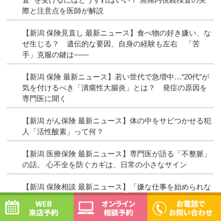
際と注意点を医師が解説
【新潟 保険見直し 最新ニュース】食べ物の好き嫌い、な
ぜ生じる？ 遺伝的な要因、自身の経験も左右 「苦
手」克服の鍵は――
【新潟 保険 最新ニュース】若い世代で急増中…“20代”が
気を付けるべき「潰瘍性大腸炎」とは？ 発症の原因を
専門医に聞く
【新潟 がん保険 最新ニュース】体の中をサビつかせる犯
人「活性酸素」って何？
【新潟 医療保険 最新ニュース】専門医が語る「不整脈」
の話。 心不全を防ぐカギは、日常の小さなサイン
【新潟 保険相談 最新ニュース】「嫌な仕事を始められな
WEB予約
オンライン相談予約
い」脳回路を解明 “やる気ブレーキ”を発見 京大など
【新潟 がん保険 最新ニュース】がん5年生存率、膵臓