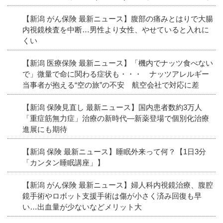
【新潟 がん保険 最新ニュース】腹部の痛みとはりで大腸
内視鏡検査を中断…男性より女性、やせていると入れに
くい
【新潟 医療保険 最新ニュース】「機内でナッツ食べない
で」微量で命に関わる症状も・・・ ナッツアレルギー
当事者が抱える“空の旅”の不安 航空会社で対応に差
【新潟 保険見直し 最新ニュース】国内患者数約3万人
「重症筋無力症」治療の新時代―新薬登場で個別化治療
進展にも期待
【新潟 保険 最新ニュース】睡眠外来って何？【1日3分
「カンタン睡眠講座」】
【新潟 がん保険 最新ニュース】婦人科内視鏡治療、腹腔
鏡手術やロボット支援手術は傷が小さく済み回復も早
い…出血量が少ないなどメリット大