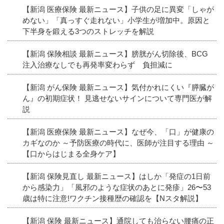
【新潟 医療保険 最新ニュース】子供の足に異変「しゃが
めない」「真っすぐ走れない」小学生が増加中。原因と
下半身を鍛える3つのストレッチを解説
【新潟 保険相談 最新ニュース】膀胱がん切除後、BCG
注入治療なしでも再発率変わらず 負担減に
【新潟 がん保険 最新ニュース】気付かれにくい『膵臓が
ん』の初期症状！ 見逃せないサインについて専門医が解
説
【新潟 医療保険 最新ニュース】なぜ今、「口」が健康の
カギなのか ～予防医療の時代に、医師が注目する理由 ～
【口からはじまる全身ケア】
【新潟 保険見直し 最新ニュース】はしか「発症の1日前
から感染力」「風邪のような症状のあとに発疹」26〜53
歳は特に注意!ワクチン接種歴の確認を【Nスタ解説】
【新潟 保険 最新ニュース】通院しても治らない腰痛の正