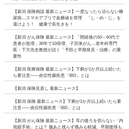
【新潟 保険相談 最新ニュース】一度なったら治らない糖
尿病…スマホアプリで血糖値を管理 「し・め・じ」を
退けよう！ 健康で長生きを！
【新潟 がん保険 最新ニュース】「閉経後の50～60代で
患者が急増」30年で10倍増、子宮体がん…老年科専門
医・下方浩史教授が説く「予防と早期発見・治療」の重
要性
【新潟 医療保険 最新ニュース】下痢が1か月以上続いた
ら要注意――炎症性腸疾患「IBD」とは
【新潟 保険見直し 最新ニュース】
【新潟 保険 最新ニュース】下痢が1か月以上続いたら要
注意――炎症性腸疾患「IBD」とは
【新潟 がん保険 最新ニュース】耳の後ろを切らない「内
視鏡手術」とは？ 傷あと残らず痛みも軽減、早期復帰も