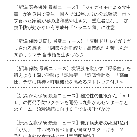
【新潟 医療保険 最新ニュース】「ジャガイモによる食中
毒」が奈良県で発生 国内では2年ぶりの公式確認 ポト
フ食べた家族が喉の違和感や吐き気 重症者はなし 加
熱予防が効かない有毒成分「ソラニン類」に注意
【新潟 保険見直し 最新ニュース】「電動ドリルでガリガ
リされる感覚」「関節を雑巾絞り」高市総理も苦しんだ
関節リウマチ 当事語る生きづらさ
【新潟 保険 最新ニュース】横隔膜を動かす「呼吸筋」を
鍛えよう！深い呼吸は「認知症」「誤嚥性肺炎」「高血
圧」予防に期待＜呼吸機能を高めるストレッチ付き＞
【新潟 がん保険 最新ニュース】難治性の血液がん「ＡＴ
Ｌ」の再発予防ワクチンを開発…九州がんセンターなど
のチーム、治験継続に向けＣＦで支援呼びかけ
【新潟 医療保険 最新ニュース】糖尿病患者の死因1位は
「がん」…甘い物の食べ過ぎが発症リスク上げる！？
予防に有効な食事法とは【専門医解説】