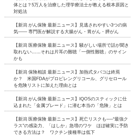
体とは？5万人を治療した理学療法士が教える根本原因と
対処法
【新潟 がん保険 最新ニュース】見逃されやすい3つの病
気―― 専門医が解説する大腸がん・胃がん・膵がん
【新潟 医療保険 最新ニュース】騒がしい場所で話が聞き
取れない……それは片耳の難聴「一側性難聴」のサイン
かも
【新潟 保険相談 最新ニュース】加熱式タバコは終焉
か？ 米国FDAがプロピレングリコール、グリセロール
を危険リストに加えた理由とは
【新潟 がん保険 最新ニュース】IQOSのスティックに仕
込まれた「金属ブレード」に潜む本当の「危険」とは
【新潟 医療保険 最新ニュース】死亡リスクも──“最強ク
ラス”の感染力、「はしか」急増のワケ ほぼ確実に予防
できる方法は？ ワクチン接種率は低下