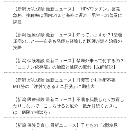
【新潟 がん保険 最新ニュース】「HPVワクチン」啓発
急務、接種率は国内54％と海外に遅れ 男性への普及に
課題
【新潟 医療保険 最新ニュース】知っていますか？1型糖
尿病のこと――自身も発症を経験した医師が語る治療の
実際
【新潟 保険相談 最新ニュース】禁煙外来って何するの？
『ニコチン依存症』の治療と通院の流れ【医師解説】
【新潟 がん保険 最新ニュース】肝障害でも手術不要。
MIT発の「注射できるミニ肝臓」に期待大
【新潟 医療保険 最新ニュース】不眠を我慢したり放置し
たりしないで…こじらせると厄介「数か月続くときに
は、病院で相談を」
【新潟 保険見直し 最新ニュース】子どもの「2型糖尿