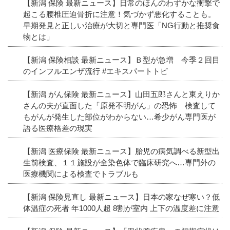
【新潟 保険 最新ニュース】日常のほんのわずかな衝撃で
起こる腰椎圧迫骨折に注意！気づかず悪化することも。
早期発見と正しい治療が大切と専門医「NG行動と推奨食
物とは」
【新潟 保険相談 最新ニュース】Ｂ型が急増 今季２回目
のインフルエンザ流行 #エキスパートトピ
【新潟 がん保険 最新ニュース】山田五郎さんと東えりか
さんの夫が直面した「原発不明がん」の恐怖 検査して
もがんが発生した部位がわからない…希少がん専門医が
語る医療格差の現実
【新潟 医療保険 最新ニュース】胎児の病気調べる新型出
生前検査、１１施設が全染色体で臨床研究へ…専門外の
医療機関による検査でトラブルも
【新潟 保険見直し 最新ニュース】日本の家なぜ寒い？低
体温症の死者 年1000人超 8割が室内 上下の温度差に注意