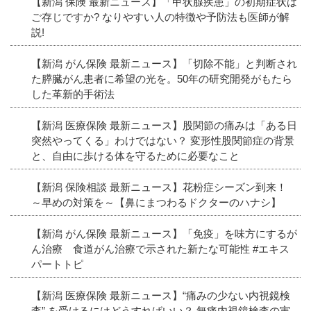
【新潟 保険 最新ニュース】「甲状腺疾患」の初期症状は
ご存じですか? なりやすい人の特徴や予防法も医師が解
説!
【新潟 がん保険 最新ニュース】「切除不能」と判断され
た膵臓がん患者に希望の光を。50年の研究開発がもたら
した革新的手術法
【新潟 医療保険 最新ニュース】股関節の痛みは「ある日
突然やってくる」わけではない？ 変形性股関節症の背景
と、自由に歩ける体を守るために必要なこと
【新潟 保険相談 最新ニュース】花粉症シーズン到来！
～早めの対策を～【鼻にまつわるドクターのハナシ】
【新潟 がん保険 最新ニュース】「免疫」を味方にするが
ん治療 食道がん治療で示された新たな可能性 #エキス
パートトピ
【新潟 医療保険 最新ニュース】“痛みの少ない内視鏡検
査” を受けるにはどうすればいい？ 無痛内視鏡検査の実