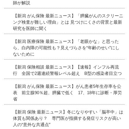
師が解説
【新潟 がん保険 最新ニュース】「膵臓がんのスクリーニ
ング検査が難しい理由」とは 見つけにくさの背景と最新
研究を医師に聞く
【新潟 医療保険 最新ニュース】「老眼かな」と思った
ら、白内障の可能性も？見えづらさを“年齢のせい”にし
ないために
【新潟 保険相談 最新ニュース】【速報】インフル再流
行 全国で2週連続警報レベル超え B型の感染者目立つ
【新潟 がん保険 最新ニュース】がん患者5年生存率を公
表 前立腺90％超、膵臓で低く 17、18年に診断・厚労
省
【新潟 保険 最新ニュース】冬になりやすい「脳卒中」は
体質も関係あり？ 専門医が指摘する発症リスクが高い
人の“意外な共通点”