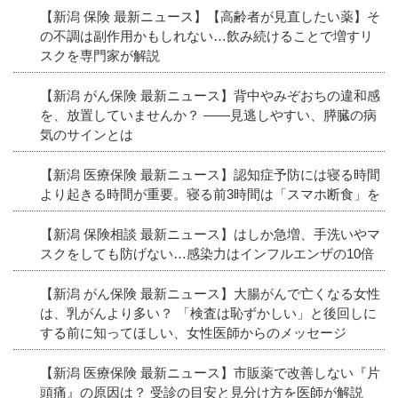
【新潟 保険 最新ニュース】【高齢者が見直したい薬】そ
の不調は副作用かもしれない…飲み続けることで増すリ
スクを専門家が解説
【新潟 がん保険 最新ニュース】背中やみぞおちの違和感
を、放置していませんか？ ――見逃しやすい、膵臓の病
気のサインとは
【新潟 医療保険 最新ニュース】認知症予防には寝る時間
より起きる時間が重要。寝る前3時間は「スマホ断食」を
【新潟 保険相談 最新ニュース】はしか急増、手洗いやマ
スクをしても防げない…感染力はインフルエンザの10倍
【新潟 がん保険 最新ニュース】大腸がんで亡くなる女性
は、乳がんより多い？ 「検査は恥ずかしい」と後回しに
する前に知ってほしい、女性医師からのメッセージ
【新潟 医療保険 最新ニュース】市販薬で改善しない『片
頭痛』の原因は？ 受診の目安と見分け方を医師が解説