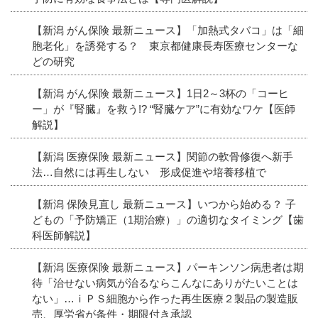
【新潟 がん保険 最新ニュース】「加熱式タバコ」は「細
胞老化」を誘発する？ 東京都健康長寿医療センターな
どの研究
【新潟 がん保険 最新ニュース】1日2～3杯の「コーヒ
ー」が『腎臓』を救う!? “腎臓ケア”に有効なワケ【医師
解説】
【新潟 医療保険 最新ニュース】関節の軟骨修復へ新手
法…自然には再生しない 形成促進や培養移植で
【新潟 保険見直し 最新ニュース】いつから始める？ 子
どもの「予防矯正（1期治療）」の適切なタイミング【歯
科医師解説】
【新潟 医療保険 最新ニュース】パーキンソン病患者は期
待「治せない病気が治るならこんなにありがたいことは
ない」…ｉＰＳ細胞から作った再生医療２製品の製造販
売、厚労省が条件・期限付き承認