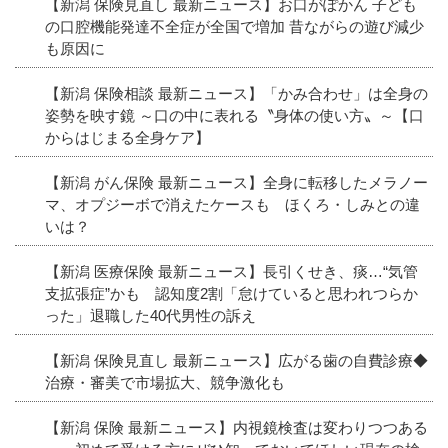
【新潟 保険見直し 最新ニュース】お口がぽかん 子ども
の口腔機能発達不全症が全国で増加 昔ながらの遊び減少
も原因に
【新潟 保険相談 最新ニュース】「かみ合わせ」は全身の
姿勢を映す鏡 ～口の中に表れる〝身体の使い方〟～【口
からはじまる全身ケア】
【新潟 がん保険 最新ニュース】全身に転移したメラノー
マ、オプジーボで消えたケースも ほくろ・しみとの違
いは？
【新潟 医療保険 最新ニュース】長引くせき、痰…“気管
支拡張症”かも 認知度2割「怠けていると思われつらか
った」退職した40代男性の訴え
【新潟 保険見直し 最新ニュース】広がる歯の自費診療◆
治療・審美で市場拡大、競争激化も
【新潟 保険 最新ニュース】内視鏡検査は変わりつつある