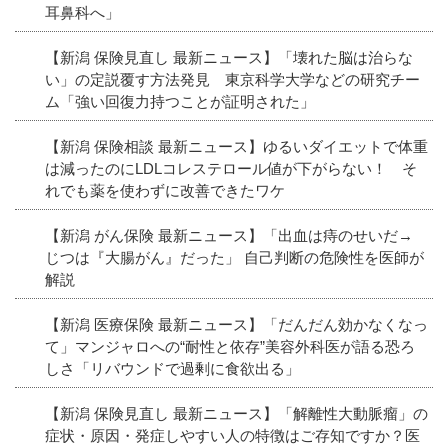
耳鼻科へ」
【新潟 保険見直し 最新ニュース】「壊れた脳は治らな
い」の定説覆す方法発見 東京科学大学などの研究チー
ム「強い回復力持つことが証明された」
【新潟 保険相談 最新ニュース】ゆるいダイエットで体重
は減ったのにLDLコレステロール値が下がらない！ そ
れでも薬を使わずに改善できたワケ
【新潟 がん保険 最新ニュース】「出血は痔のせいだ→
じつは『大腸がん』だった」 自己判断の危険性を医師が
解説
【新潟 医療保険 最新ニュース】「だんだん効かなくなっ
て」マンジャロへの“耐性と依存”美容外科医が語る恐ろ
しさ「リバウンドで過剰に食欲出る」
【新潟 保険見直し 最新ニュース】「解離性大動脈瘤」の
症状・原因・発症しやすい人の特徴はご存知ですか？医