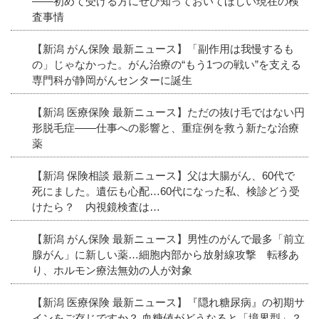
――初めて受ける方にぜひ知っておいてほしい現在の検
査事情
【新潟 がん保険 最新ニュース】「副作用は我慢するも
の」じゃなかった。がん治療の“もう1つの戦い”を支える
専門科が静岡がんセンターに誕生
【新潟 医療保険 最新ニュース】ただの抜け毛ではない円
形脱毛症――仕事への影響と、重症例を救う新たな治療
薬
【新潟 保険相談 最新ニュース】父は大腸がん、60代で
死にました。遺伝も心配…60代になった私、検診どう受
けたら？ 内視鏡検査は…
【新潟 がん保険 最新ニュース】男性のがんで最多「前立
腺がん」に新しい薬…細胞内部から放射線攻撃 転移あ
り、ホルモン療法無効の人が対象
【新潟 医療保険 最新ニュース】『隠れ糖尿病』の初期サ
インをご存じですか？ 血糖値がどうなると「境界型」？