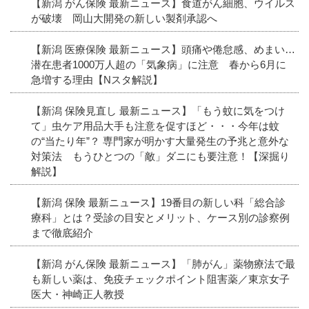
【新潟 がん保険 最新ニュース】食道がん細胞、ウイルス
が破壊 岡山大開発の新しい製剤承認へ
【新潟 医療保険 最新ニュース】頭痛や倦怠感、めまい…
潜在患者1000万人超の「気象病」に注意 春から6月に
急増する理由【Nスタ解説】
【新潟 保険見直し 最新ニュース】「もう蚊に気をつけ
て」虫ケア用品大手も注意を促すほど・・・今年は蚊
の“当たり年”？ 専門家が明かす大量発生の予兆と意外な
対策法 もうひとつの「敵」ダニにも要注意！【深掘り
解説】
【新潟 保険 最新ニュース】19番目の新しい科「総合診
療科」とは？受診の目安とメリット、ケース別の診察例
まで徹底紹介
【新潟 がん保険 最新ニュース】「肺がん」薬物療法で最
も新しい薬は、免疫チェックポイント阻害薬／東京女子
医大・神崎正人教授