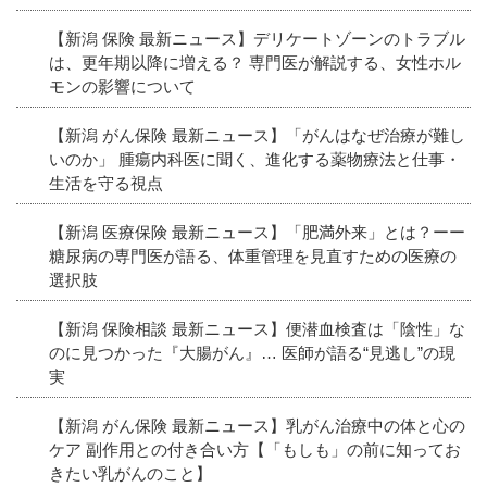
【新潟 保険 最新ニュース】デリケートゾーンのトラブル
は、更年期以降に増える？ 専門医が解説する、女性ホル
モンの影響について
【新潟 がん保険 最新ニュース】「がんはなぜ治療が難し
いのか」 腫瘍内科医に聞く、進化する薬物療法と仕事・
生活を守る視点
【新潟 医療保険 最新ニュース】「肥満外来」とは？ーー
糖尿病の専門医が語る、体重管理を見直すための医療の
選択肢
【新潟 保険相談 最新ニュース】便潜血検査は「陰性」な
のに見つかった『大腸がん』… 医師が語る“見逃し”の現
実
【新潟 がん保険 最新ニュース】乳がん治療中の体と心の
ケア 副作用との付き合い方【「もしも」の前に知ってお
きたい乳がんのこと】