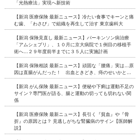
「光熱療法」実現へ新技術
【新潟 医療保険 最新ニュース】冷たい食事でキーンと痛
む歯、「わさび」で組織を再生して治す 東京歯科大
【新潟 保険見直し 最新ニュース】パーキンソン病治療
「アムシェプリ」、１０月に京大病院で１例目の移植手
術へ…２９年度前半までに３５人に実施計画
【新潟 保険相談 最新ニュース】頑固な「腰痛」実は…原
因は直腸がんだった！ 出血ときどき、痔のせいかと…
【新潟 がん保険 最新ニュース】便秘や下痢は運動不足の
サイン？専門医が語る、腸と運動の切っても切れない関
係
【新潟 医療保険 最新ニュース】長引く『貧血』や『骨
折』の原因とは？ 見逃しがちな腎臓病のサイン【医師解
説】