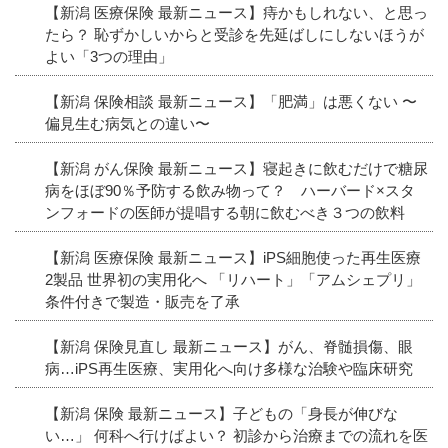
【新潟 医療保険 最新ニュース】痔かもしれない、と思っ
たら？ 恥ずかしいからと受診を先延ばしにしないほうが
よい「3つの理由」
【新潟 保険相談 最新ニュース】「肥満」は悪くない 〜
偏見生む病気との違い〜
【新潟 がん保険 最新ニュース】寝起きに飲むだけで糖尿
病をほぼ90％予防する飲み物って？ ハーバード×スタ
ンフォードの医師が提唱する朝に飲むべき３つの飲料
【新潟 医療保険 最新ニュース】iPS細胞使った再生医療
2製品 世界初の実用化へ 「リハート」「アムシェプリ」
条件付きで製造・販売を了承
【新潟 保険見直し 最新ニュース】がん、脊髄損傷、眼
病…iPS再生医療、実用化へ向け多様な治験や臨床研究
【新潟 保険 最新ニュース】子どもの「身長が伸びな
い…」 何科へ行けばよい？ 初診から治療までの流れを医