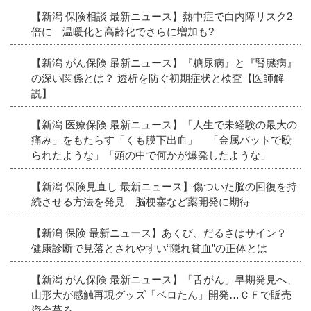
【新潟 保険相談 最新ニュース】熱中症で白内障リスク2
倍に 温暖化と高齢化でさらに増加も?
【新潟 がん保険 最新ニュース】『糖尿病』と『腎臓病』
の深い関係とは？ 透析を防ぐ初期症状と検査【医師解
説】
【新潟 医療保険 最新ニュース】「人生で未経験の最大の
痛み」をもたらす「くも膜下出血」 「金属バットで殴
られたような」「頭の中で何かが爆発したような」
【新潟 保険見直し 最新ニュース】傷ついた脳の回復を持
続させる方法を発見 脳梗塞など薬開発に期待
【新潟 保険 最新ニュース】あくび、だるさはサイン？
健康診断で見落とされやすい“隠れ貧血”の正体とは
【新潟 がん保険 最新ニュース】「舌がん」早期発見へ、
山形大が感触再現グッズ「ベロたん」開発…ＣＦで販売
資金募る