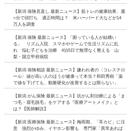
【新潟 保険見直し 最新ニュース】筋トレの健康効果、週
○分で頭打ち 適正時間は？ 米ハーバード大などが14
万人を調査
【新潟 保険 最新ニュース】「困っている人が結構い
る」 リズム入院 スマホやゲームで生活リズムに乱
れ 悩む子どもを治療 4泊5日で無理なく整える 山
梨・国立甲府病院
【新潟 保険相談 最新ニュース】嫌われ者の〈コレステロ
ール〉値が高い人のほうが健康って本当？和田秀樹「薬
で値を下げても、動脈硬化が改善するとは限らない」
【新潟 がん保険 最新ニュース】抗がん剤治療による「ま
つ毛・眉毛脱毛」をケアする『医療アートメイク』と
は？【医師解説】
【新潟 医療保険 最新ニュース】梅雨期、「耳カビ」に注
意 強烈かゆみ、イヤホン影響も 専門家「異常あれば