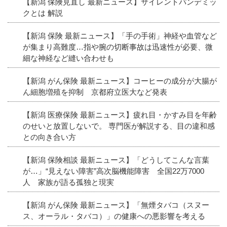
【新潟 保険見直し 最新ニュース】サイレントパンデミッ
クとは 解説
【新潟 保険 最新ニュース】「手の手術」神経や血管など
が集まり高難度…指や腕の切断事故は迅速性が必要、微
細な神経など縫い合わせも
【新潟 がん保険 最新ニュース】コーヒーの成分が大腸が
ん細胞増殖を抑制 京都府立医大など発表
【新潟 医療保険 最新ニュース】疲れ目・かすみ目を年齢
のせいと放置しないで。 専門医が解説する、目の違和感
との向き合い方
【新潟 保険相談 最新ニュース】「どうしてこんな言葉
が…」“見えない障害”高次脳機能障害 全国22万7000
人 家族が語る孤独と現実
【新潟 がん保険 最新ニュース】「無煙タバコ（スヌー
ス、オーラル・タバコ）」の健康への悪影響を考える