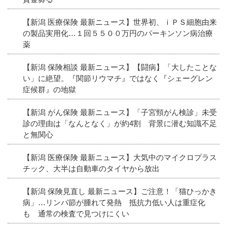
【新潟 医療保険 最新ニュース】世界初、ｉＰＳ細胞由来
の製品実用化…１回５５００万円のパーキンソン病治療
薬
【新潟 保険相談 最新ニュース】【闘病】「大したことな
い」に絶望。『関節リウマチ』ではなく『シェーグレン
症候群』の地獄
【新潟 がん保険 最新ニュース】「子宮頸がん検診」未受
診の理由は「なんとなく」が約4割 背景に潜む知識不足
と無関心
【新潟 医療保険 最新ニュース】大気中のマイクロプラス
チック、大半は自動車のタイヤから放出
【新潟 保険見直し 最新ニュース】ご注意！「猫ひっかき
病」…リンパ節が腫れて発熱 抵抗力低い人は重症化
も 通常の検査で見つけにくい