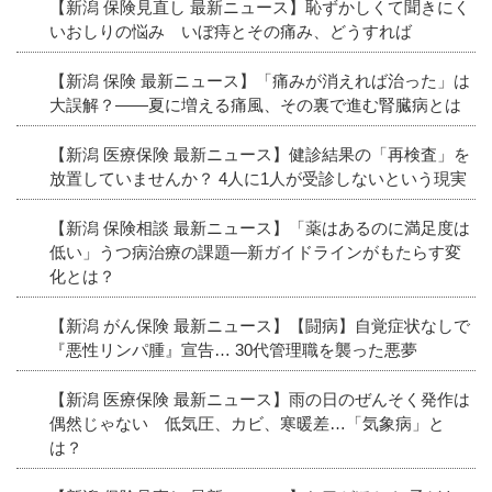
【新潟 保険見直し 最新ニュース】恥ずかしくて聞きにく
いおしりの悩み いぼ痔とその痛み、どうすれば
【新潟 保険 最新ニュース】「痛みが消えれば治った」は
大誤解？――夏に増える痛風、その裏で進む腎臓病とは
【新潟 医療保険 最新ニュース】健診結果の「再検査」を
放置していませんか？ 4人に1人が受診しないという現実
【新潟 保険相談 最新ニュース】「薬はあるのに満足度は
低い」うつ病治療の課題―新ガイドラインがもたらす変
化とは？
【新潟 がん保険 最新ニュース】【闘病】自覚症状なしで
『悪性リンパ腫』宣告… 30代管理職を襲った悪夢
【新潟 医療保険 最新ニュース】雨の日のぜんそく発作は
偶然じゃない 低気圧、カビ、寒暖差…「気象病」と
は？