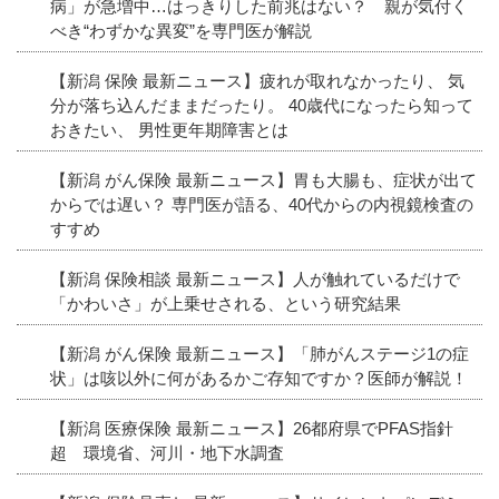
病」が急増中…はっきりした前兆はない？ 親が気付く
べき“わずかな異変”を専門医が解説
【新潟 保険 最新ニュース】疲れが取れなかったり、 気
分が落ち込んだままだったり。 40歳代になったら知って
おきたい、 男性更年期障害とは
【新潟 がん保険 最新ニュース】胃も大腸も、症状が出て
からでは遅い？ 専門医が語る、40代からの内視鏡検査の
すすめ
【新潟 保険相談 最新ニュース】人が触れているだけで
「かわいさ」が上乗せされる、という研究結果
【新潟 がん保険 最新ニュース】「肺がんステージ1の症
状」は咳以外に何があるかご存知ですか？医師が解説！
【新潟 医療保険 最新ニュース】26都府県でPFAS指針
超 環境省、河川・地下水調査