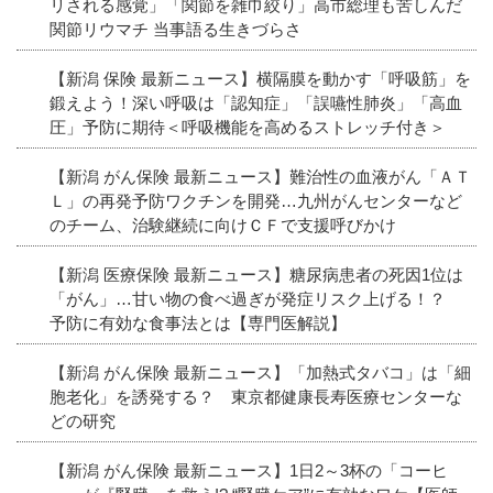
リされる感覚」「関節を雑巾絞り」高市総理も苦しんだ
関節リウマチ 当事語る生きづらさ
【新潟 保険 最新ニュース】横隔膜を動かす「呼吸筋」を
鍛えよう！深い呼吸は「認知症」「誤嚥性肺炎」「高血
圧」予防に期待＜呼吸機能を高めるストレッチ付き＞
【新潟 がん保険 最新ニュース】難治性の血液がん「ＡＴ
Ｌ」の再発予防ワクチンを開発…九州がんセンターなど
のチーム、治験継続に向けＣＦで支援呼びかけ
【新潟 医療保険 最新ニュース】糖尿病患者の死因1位は
「がん」…甘い物の食べ過ぎが発症リスク上げる！？
予防に有効な食事法とは【専門医解説】
【新潟 がん保険 最新ニュース】「加熱式タバコ」は「細
胞老化」を誘発する？ 東京都健康長寿医療センターな
どの研究
【新潟 がん保険 最新ニュース】1日2～3杯の「コーヒ