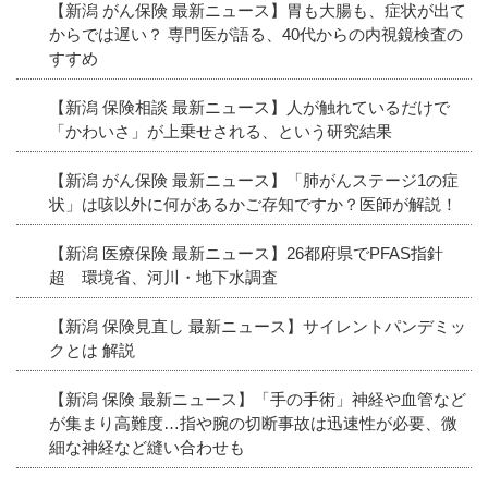
【新潟 がん保険 最新ニュース】胃も大腸も、症状が出て
からでは遅い？ 専門医が語る、40代からの内視鏡検査の
すすめ
【新潟 保険相談 最新ニュース】人が触れているだけで
「かわいさ」が上乗せされる、という研究結果
【新潟 がん保険 最新ニュース】「肺がんステージ1の症
状」は咳以外に何があるかご存知ですか？医師が解説！
【新潟 医療保険 最新ニュース】26都府県でPFAS指針
超 環境省、河川・地下水調査
【新潟 保険見直し 最新ニュース】サイレントパンデミッ
クとは 解説
【新潟 保険 最新ニュース】「手の手術」神経や血管など
が集まり高難度…指や腕の切断事故は迅速性が必要、微
細な神経など縫い合わせも