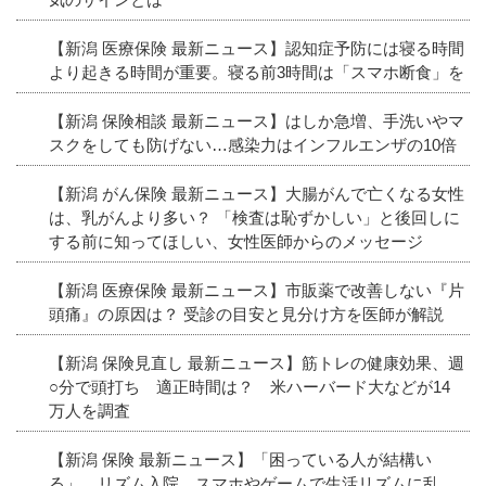
【新潟 医療保険 最新ニュース】認知症予防には寝る時間
より起きる時間が重要。寝る前3時間は「スマホ断食」を
【新潟 保険相談 最新ニュース】はしか急増、手洗いやマ
スクをしても防げない…感染力はインフルエンザの10倍
【新潟 がん保険 最新ニュース】大腸がんで亡くなる女性
は、乳がんより多い？ 「検査は恥ずかしい」と後回しに
する前に知ってほしい、女性医師からのメッセージ
【新潟 医療保険 最新ニュース】市販薬で改善しない『片
頭痛』の原因は？ 受診の目安と見分け方を医師が解説
【新潟 保険見直し 最新ニュース】筋トレの健康効果、週
○分で頭打ち 適正時間は？ 米ハーバード大などが14
万人を調査
【新潟 保険 最新ニュース】「困っている人が結構い
る」 リズム入院 スマホやゲームで生活リズムに乱