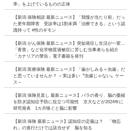
率」を上げているものの正体
【新潟 保険相談 最新ニュース】「我慢が当たり前」だっ
た更年期障害 受診率は1割未満「治療できる」という認
識持って #性のギモン
【新潟 がん保険 最新ニュース】突如発症し生活が一変…
「香害」など化学物質過敏症に苦しむ当事者らを紹介
「カナリアの警告」電子書籍を発刊
【新潟 医療保険 最新ニュース】「歯がしみる＝虫歯」だ
と思っていませんか？ ～実は多い〝虫歯じゃない〟ケー
ス～
【新潟 保険見直し 最新ニュース】バラの香り、脳の萎縮
を防ぎ認知症予防に役立つ可能性 京大などが2024年に
研究発表 1カ月嗅ぐと脳に影響
【新潟 保険 最新ニュース】認知症の定義は？ 「物忘
れ」の進行だけでは該当せず 脳を知る