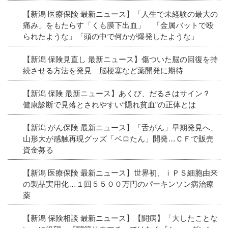
【新潟 医療保険 最新ニュース】「人生で未経験の最大の
痛み」をもたらす「くも膜下出血」 「金属バットで殴
られたような」「頭の中で何かが爆発したような」
【新潟 保険見直し 最新ニュース】傷ついた脳の回復を持
続させる方法を発見 脳梗塞など薬開発に期待
【新潟 保険 最新ニュース】あくび、だるさはサイン？
健康診断で見落とされやすい“隠れ貧血”の正体とは
【新潟 がん保険 最新ニュース】「舌がん」早期発見へ、
山形大が感触再現グッズ「ベロたん」開発…ＣＦで販売
資金募る
【新潟 医療保険 最新ニュース】世界初、ｉＰＳ細胞由来
の製品実用化…１回５５００万円のパーキンソン病治療
薬
【新潟 保険相談 最新ニュース】【闘病】「大したことな