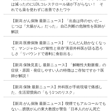
は減ったのにLDLコレステロール値が下がらない！ そ
れでも薬を使わずに改善できたワケ
【新潟 がん保険 最新ニュース】「出血は痔のせいだ→
じつは『大腸がん』だった」 自己判断の危険性を医師が
解説
【新潟 医療保険 最新ニュース】「だんだん効かなくなっ
て」マンジャロへの“耐性と依存”美容外科医が語る恐ろ
しさ「リバウンドで過剰に食欲出る」
【新潟 保険見直し 最新ニュース】「解離性大動脈瘤」の
症状・原因・発症しやすい人の特徴はご存知ですか？医
師が解説！
【新潟 保険 最新ニュース】外科医が手術現場で痛感し
た、生活習慣病の「もう1つのリスク」
【新潟 がん保険 最新ニュース】喫煙でもアルコールでも
ない…膀胱がんの東大教授が警告「日本人のがん死亡