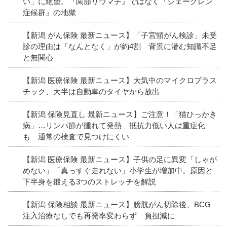
い」に絶望。『関節リウマチ』ではなく『シェーグレン
症候群』の地獄
【新潟 がん保険 最新ニュース】「子宮頸がん検診」未受
診の理由は「なんとなく」が約4割 背景に潜む知識不足
と無関心
【新潟 医療保険 最新ニュース】大気中のマイクロプラス
チック、大半は自動車のタイヤから放出
【新潟 保険見直し 最新ニュース】ご注意！「猫ひっかき
病」…リンパ節が腫れて発熱 抵抗力低い人は重症化
も 通常の検査で見つけにくい
【新潟 医療保険 最新ニュース】子供の足に異変「しゃが
めない」「真っすぐ走れない」小学生が増加中。原因と
下半身を鍛える3つのストレッチを解説
【新潟 保険相談 最新ニュース】膀胱がん切除後、BCG
注入治療なしでも再発率変わらず 負担減に