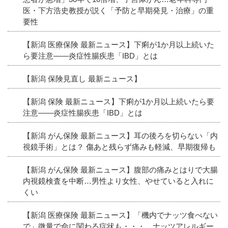
医・下方浩史教授が説く「予防と早期発見・治療」の重
要性
【新潟 医療保険 最新ニュース】下痢が1か月以上続いた
ら要注意――炎症性腸疾患「IBD」とは
【新潟 保険見直し 最新ニュース】
【新潟 保険 最新ニュース】下痢が1か月以上続いたら要
注意――炎症性腸疾患「IBD」とは
【新潟 がん保険 最新ニュース】耳の後ろを切らない「内
視鏡手術」とは？ 傷あと残らず痛みも軽減、早期復帰も
【新潟 がん保険 最新ニュース】腹部の痛みとはりで大腸
内視鏡検査を中断…男性より女性、やせていると入れに
くい
【新潟 医療保険 最新ニュース】「機内でナッツ食べない
で」微量で命に関わる症状も・・・ ナッツアレルギー