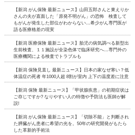
【新潟 がん保険 最新ニュース】山田五郎さんと東えりか
さんの夫が直面した「原発不明がん」の恐怖 検査して
もがんが発生した部位がわからない…希少がん専門医が
語る医療格差の現実
【新潟 医療保険 最新ニュース】胎児の病気調べる新型出
生前検査、１１施設が全染色体で臨床研究へ…専門外の
医療機関による検査でトラブルも
【新潟 保険見直し 最新ニュース】日本の家なぜ寒い？低
体温症の死者 年1000人超 8割が室内 上下の温度差に注意
【新潟 保険 最新ニュース】「甲状腺疾患」の初期症状は
ご存じですか? なりやすい人の特徴や予防法も医師が解
説!
【新潟 がん保険 最新ニュース】「切除不能」と判断され
た膵臓がん患者に希望の光を。50年の研究開発がもたら
した革新的手術法