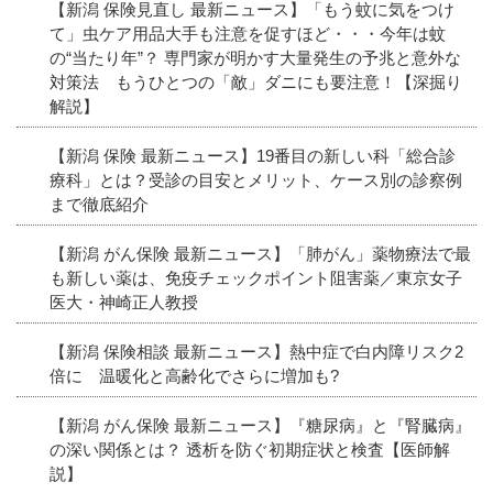
【新潟 保険見直し 最新ニュース】「もう蚊に気をつけ
て」虫ケア用品大手も注意を促すほど・・・今年は蚊
の“当たり年”？ 専門家が明かす大量発生の予兆と意外な
対策法 もうひとつの「敵」ダニにも要注意！【深掘り
解説】
【新潟 保険 最新ニュース】19番目の新しい科「総合診
療科」とは？受診の目安とメリット、ケース別の診察例
まで徹底紹介
【新潟 がん保険 最新ニュース】「肺がん」薬物療法で最
も新しい薬は、免疫チェックポイント阻害薬／東京女子
医大・神崎正人教授
【新潟 保険相談 最新ニュース】熱中症で白内障リスク2
倍に 温暖化と高齢化でさらに増加も?
【新潟 がん保険 最新ニュース】『糖尿病』と『腎臓病』
の深い関係とは？ 透析を防ぐ初期症状と検査【医師解
説】