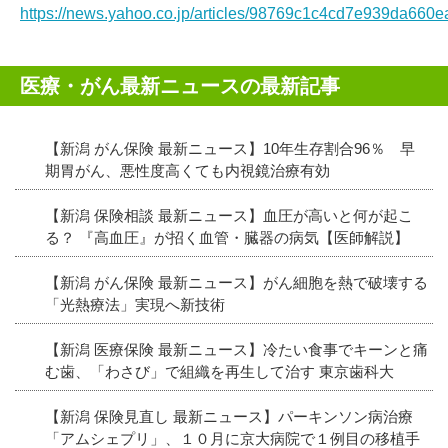
https://news.yahoo.co.jp/articles/98769c1c4cd7e939da66
医療・がん最新ニュースの最新記事
【新潟 がん保険 最新ニュース】10年生存割合96％ 早
期胃がん、悪性度高くても内視鏡治療有効
【新潟 保険相談 最新ニュース】血圧が高いと何が起こ
る？ 『高血圧』が招く血管・臓器の病気【医師解説】
【新潟 がん保険 最新ニュース】がん細胞を熱で破壊する
「光熱療法」実現へ新技術
【新潟 医療保険 最新ニュース】冷たい食事でキーンと痛
む歯、「わさび」で組織を再生して治す 東京歯科大
【新潟 保険見直し 最新ニュース】パーキンソン病治療
「アムシェプリ」、１０月に京大病院で１例目の移植手