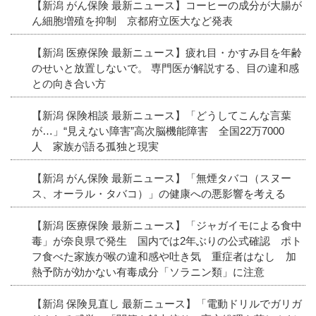
【新潟 がん保険 最新ニュース】コーヒーの成分が大腸が
ん細胞増殖を抑制 京都府立医大など発表
【新潟 医療保険 最新ニュース】疲れ目・かすみ目を年齢
のせいと放置しないで。 専門医が解説する、目の違和感
との向き合い方
【新潟 保険相談 最新ニュース】「どうしてこんな言葉
が…」“見えない障害”高次脳機能障害 全国22万7000
人 家族が語る孤独と現実
【新潟 がん保険 最新ニュース】「無煙タバコ（スヌー
ス、オーラル・タバコ）」の健康への悪影響を考える
【新潟 医療保険 最新ニュース】「ジャガイモによる食中
毒」が奈良県で発生 国内では2年ぶりの公式確認 ポト
フ食べた家族が喉の違和感や吐き気 重症者はなし 加
熱予防が効かない有毒成分「ソラニン類」に注意
【新潟 保険見直し 最新ニュース】「電動ドリルでガリガ