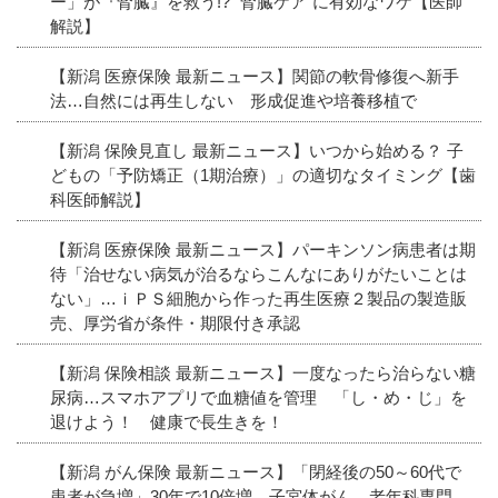
ー」が『腎臓』を救う!? “腎臓ケア”に有効なワケ【医師
解説】
【新潟 医療保険 最新ニュース】関節の軟骨修復へ新手
法…自然には再生しない 形成促進や培養移植で
【新潟 保険見直し 最新ニュース】いつから始める？ 子
どもの「予防矯正（1期治療）」の適切なタイミング【歯
科医師解説】
【新潟 医療保険 最新ニュース】パーキンソン病患者は期
待「治せない病気が治るならこんなにありがたいことは
ない」…ｉＰＳ細胞から作った再生医療２製品の製造販
売、厚労省が条件・期限付き承認
【新潟 保険相談 最新ニュース】一度なったら治らない糖
尿病…スマホアプリで血糖値を管理 「し・め・じ」を
退けよう！ 健康で長生きを！
【新潟 がん保険 最新ニュース】「閉経後の50～60代で
患者が急増」30年で10倍増、子宮体がん…老年科専門