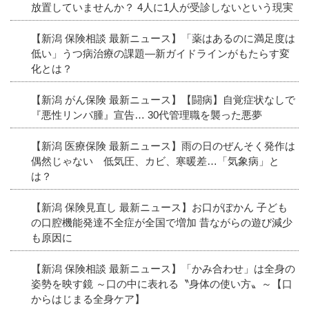
放置していませんか？ 4人に1人が受診しないという現実
【新潟 保険相談 最新ニュース】「薬はあるのに満足度は
低い」うつ病治療の課題―新ガイドラインがもたらす変
化とは？
【新潟 がん保険 最新ニュース】【闘病】自覚症状なしで
『悪性リンパ腫』宣告… 30代管理職を襲った悪夢
【新潟 医療保険 最新ニュース】雨の日のぜんそく発作は
偶然じゃない 低気圧、カビ、寒暖差…「気象病」と
は？
【新潟 保険見直し 最新ニュース】お口がぽかん 子ども
の口腔機能発達不全症が全国で増加 昔ながらの遊び減少
も原因に
【新潟 保険相談 最新ニュース】「かみ合わせ」は全身の
姿勢を映す鏡 ～口の中に表れる〝身体の使い方〟～【口
からはじまる全身ケア】