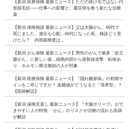
【新潟 医療保険 最新ニュース】ただの抜け毛ではない円
形脱毛症――仕事への影響と、重症例を救う新たな治療
薬
【新潟 保険相談 最新ニュース】父は大腸がん、60代で
死にました。遺伝も心配…60代になった私、検診どう受
けたら？ 内視鏡検査は…
【新潟 がん保険 最新ニュース】男性のがんで最多「前立
腺がん」に新しい薬…細胞内部から放射線攻撃 転移あ
り、ホルモン療法無効の人が対象
【新潟 医療保険 最新ニュース】『隠れ糖尿病』の初期サ
インをご存じですか？ 血糖値がどうなると「境界型」？
【医師解説】
【新潟 保険見直し 最新ニュース】『大腸ポリープ』がで
きやすい人の特徴 「がん」のリスクや治療の流れも医師
が解説