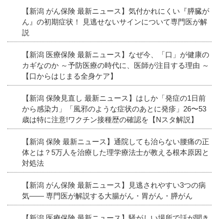
【新潟 がん保険 最新ニュース】気付かれにくい『膵臓が
ん』の初期症状！ 見逃せないサインについて専門医が解
説
【新潟 医療保険 最新ニュース】なぜ今、「口」が健康の
カギなのか ～予防医療の時代に、医師が注目する理由 ～
【口からはじまる全身ケア】
【新潟 保険見直し 最新ニュース】はしか「発症の1日前
から感染力」「風邪のような症状のあとに発疹」26〜53
歳は特に注意!ワクチン接種歴の確認を【Nスタ解説】
【新潟 保険 最新ニュース】通院しても治らない腰痛の正
体とは？5万人を治療した理学療法士が教える根本原因と
対処法
【新潟 がん保険 最新ニュース】見逃されやすい3つの病
気―― 専門医が解説する大腸がん・胃がん・膵がん
【新潟 医療保険 最新ニュース】騒がしい場所で話が聞き