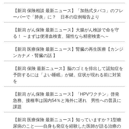
【新潟 保険相談 最新ニュース】「加熱式タバコ」のフレ
ーバーで「肺炎」に？ 日本の症例報告より
【新潟 がん保険 最新ニュース】大腸がん検診で命を守
る！ ～まずは便潜血検査、陽性なら精密検査へ～
【新潟 医療保険 最新ニュース】腎臓の再生医療【カンジ
ンカナメ・腎臓の話 】
【新潟 保険 最新ニュース】脳のゴミを排出して認知症を
予防するには「よい睡眠」が鍵。症状が現れる前に対策
を
【新潟 がん保険 最新ニュース】「HPVワクチン」啓発
急務、接種率は国内54％と海外に遅れ 男性への普及に
課題
【新潟 医療保険 最新ニュース】知っていますか？1型糖
尿病のこと――自身も発症を経験した医師が語る治療の