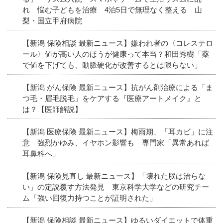
れ 悩む子どもを治療 4泊5日で無理なく整える 山
梨・国立甲府病院
【新潟 保険相談 最新ニュース】嫌われ者の〈コレステロ
ール〉値が高い人のほうが健康って本当？和田秀樹「薬
で値を下げても、動脈硬化が改善するとは限らない」
【新潟 がん保険 最新ニュース】抗がん剤治療による「ま
つ毛・眉毛脱毛」をケアする『医療アートメイク』と
は？【医師解説】
【新潟 医療保険 最新ニュース】梅雨期、「耳カビ」に注
意 強烈かゆみ、イヤホン影響も 専門家「異常あれば
耳鼻科へ」
【新潟 保険見直し 最新ニュース】「壊れた脳は治らな
い」の定説覆す方法発見 東京科学大学などの研究チー
ム「強い回復力持つことが証明された」
【新潟 保険相談 最新ニュース】ゆるいダイエットで体重