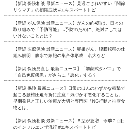
【新潟 保険相談 最新ニュース】見過ごされやすい「関節
リウマチ」の初期症状 #エキスパートトピ
【新潟 がん保険 最新ニュース】がんの約4割は、日々の
取り組みで「予防可能」...予防のために、絶対にしては
いけないこととは？
【新潟 医療保険 最新ニュース】卵巣がん、腹膜転移の仕
組み解明 腹水で細胞の集合体形成 名大など
【新潟 保険見直し 最新ニュース】「加熱式タバコ」で
「自己免疫疾患」がさらに「悪化」する？
【新潟 保険 最新ニュース】日常のほんのわずかな衝撃で
起こる腰椎圧迫骨折に注意！気づかず悪化することも。
早期発見と正しい治療が大切と専門医「NG行動と推奨食
物とは」
【新潟 保険相談 最新ニュース】Ｂ型が急増 今季２回目
のインフルエンザ流行 #エキスパートトピ