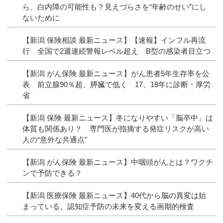
ら、白内障の可能性も？見えづらさを“年齢のせい”にし
ないために
【新潟 保険相談 最新ニュース】【速報】インフル再流
行 全国で2週連続警報レベル超え B型の感染者目立つ
【新潟 がん保険 最新ニュース】がん患者5年生存率を公
表 前立腺90％超、膵臓で低く 17、18年に診断・厚労
省
【新潟 保険 最新ニュース】冬になりやすい「脳卒中」は
体質も関係あり？ 専門医が指摘する発症リスクが高い
人の“意外な共通点”
【新潟 がん保険 最新ニュース】中咽頭がんとは？ワクチ
ンで予防できる？
【新潟 医療保険 最新ニュース】40代から脳の異変は始
まっている。認知症予防の未来を変える画期的検査