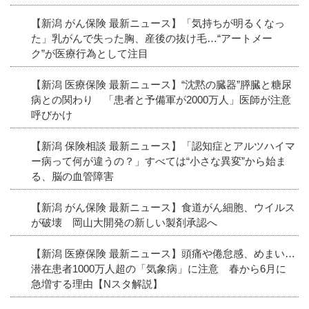
【新潟 がん保険 最新ニュース】「気持ちが明るくなっ
た」乳がんで失った胸、産後の抜け毛…“アートメー
ク”が医療行為として注目
【新潟 医療保険 最新ニュース】“沈黙の臓器”膵臓と糖尿
病との関わり 「患者と予備軍が2000万人」医師が注意
呼びかけ
【新潟 保険相談 最新ニュース】「認知症とアルツハイマ
ー病って何が違うの？」すべては“小さな異変”から始ま
る、脳の血管障害
【新潟 がん保険 最新ニュース】食道がん細胞、ウイルス
が破壊 岡山大開発の新しい製剤承認へ
【新潟 医療保険 最新ニュース】頭痛や倦怠感、めまい…
潜在患者1000万人超の「気象病」に注意 春から6月に
急増する理由【Nスタ解説】