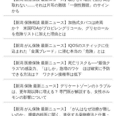
取れない……それは片耳の難聴「一側性難聴」のサイン
かも
【新潟 保険相談 最新ニュース】加熱式タバコは終焉
か？ 米国FDAがプロピレングリコール、グリセロール
を危険リストに加えた理由とは
【新潟 がん保険 最新ニュース】IQOSのスティックに仕
込まれた「金属ブレード」に潜む本当の「危険」とは
【新潟 医療保険 最新ニュース】死亡リスクも──“最強ク
ラス”の感染力、「はしか」急増のワケ ほぼ確実に予防
できる方法は？ ワクチン接種率は低下
【新潟 保険 最新ニュース】デリケートゾーンのトラブル
は、更年期以降に増える？ 専門医が解説する、女性ホル
モンの影響について
【新潟 がん保険 最新ニュース】「がんはなぜ治療が難し
いのか」 腫瘍内科医に聞く、進化する薬物療法と仕事・