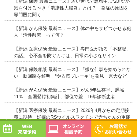
【新潟 保険 最新ニュース】若い世代で急増中…“20代”が
気を付けるべき「潰瘍性大腸炎」とは？ 発症の原因を
専門医に聞く
【新潟 がん保険 最新ニュース】体の中をサビつかせる犯
人「活性酸素」って何？
【新潟 医療保険 最新ニュース】専門医が語る「不整脈」
の話。 心不全を防ぐカギは、日常の小さなサイン
【新潟 保険相談 最新ニュース】「嫌な仕事を始められな
い」脳回路を解明 “やる気ブレーキ”を発見 京大など
【新潟 がん保険 最新ニュース】がん5年生存率、膵臓
11％ 全国登録初集計、部位で差 16年診断患者
【新潟 医療保険 最新ニュース】2026年4月からの定期接
種に期待 妊婦のRSウイルスワクチンで赤ちゃんの重症
WEB予約
オンライン相談予約
化を防ぐ #エキスパートトピ