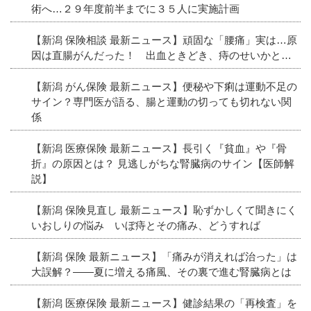
術へ…２９年度前半までに３５人に実施計画
【新潟 保険相談 最新ニュース】頑固な「腰痛」実は…原
因は直腸がんだった！ 出血ときどき、痔のせいかと…
【新潟 がん保険 最新ニュース】便秘や下痢は運動不足の
サイン？専門医が語る、腸と運動の切っても切れない関
係
【新潟 医療保険 最新ニュース】長引く『貧血』や『骨
折』の原因とは？ 見逃しがちな腎臓病のサイン【医師解
説】
【新潟 保険見直し 最新ニュース】恥ずかしくて聞きにく
いおしりの悩み いぼ痔とその痛み、どうすれば
【新潟 保険 最新ニュース】「痛みが消えれば治った」は
大誤解？――夏に増える痛風、その裏で進む腎臓病とは
【新潟 医療保険 最新ニュース】健診結果の「再検査」を