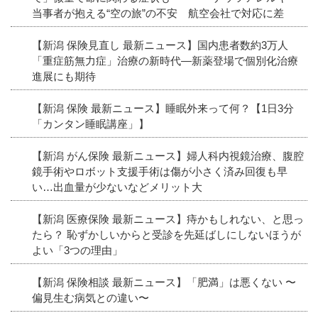
当事者が抱える“空の旅”の不安 航空会社で対応に差
【新潟 保険見直し 最新ニュース】国内患者数約3万人
「重症筋無力症」治療の新時代―新薬登場で個別化治療
進展にも期待
【新潟 保険 最新ニュース】睡眠外来って何？【1日3分
「カンタン睡眠講座」】
【新潟 がん保険 最新ニュース】婦人科内視鏡治療、腹腔
鏡手術やロボット支援手術は傷が小さく済み回復も早
い…出血量が少ないなどメリット大
【新潟 医療保険 最新ニュース】痔かもしれない、と思っ
たら？ 恥ずかしいからと受診を先延ばしにしないほうが
よい「3つの理由」
【新潟 保険相談 最新ニュース】「肥満」は悪くない 〜
偏見生む病気との違い〜