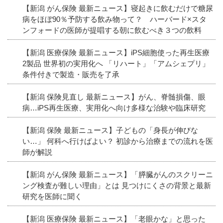
【新潟 がん保険 最新ニュース】寝起きに飲むだけで糖尿
病をほぼ90％予防する飲み物って？ ハーバード×スタ
ンフォードの医師が提唱する朝に飲むべき３つの飲料
【新潟 医療保険 最新ニュース】iPS細胞使った再生医療
2製品 世界初の実用化へ 「リハート」「アムシェプリ」
条件付きで製造・販売を了承
【新潟 保険見直し 最新ニュース】がん、脊髄損傷、眼
病…iPS再生医療、実用化へ向け多様な治験や臨床研究
【新潟 保険 最新ニュース】子どもの「身長が伸びな
い…」 何科へ行けばよい？ 初診から治療までの流れを医
師が解説
【新潟 がん保険 最新ニュース】「膵臓がんのスクリーニ
ング検査が難しい理由」とは 見つけにくさの背景と最新
研究を医師に聞く
【新潟 医療保険 最新ニュース】「老眼かな」と思った