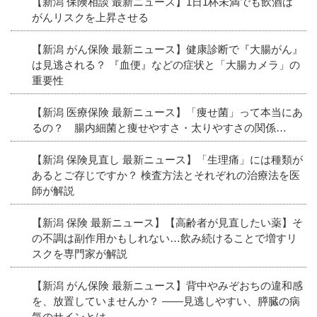
【新潟 保険相談 最新ニュース】1日1杯未満でも飲酒は
がんリスクを上昇させる
【新潟 がん保険 最新ニュース】健康診断で『大腸がん』
は見逃される？ 『血便』などの症状と「大腸カメラ」の
重要性
【新潟 医療保険 最新ニュース】「痩せ菌」って本当にあ
るの？ 腸内細菌と痩せやすさ・太りやすさの関係…
【新潟 保険見直し 最新ニュース】「生理痛」には種類が
あるとご存じですか？ 検査方法とそれぞれの治療法を医
師が解説
【新潟 保険 最新ニュース】【高齢者が見直したい薬】そ
の不調は副作用かもしれない…飲み続けることで増すリ
スクを専門家が解説
【新潟 がん保険 最新ニュース】背中やみぞおちの違和感
を、放置していませんか？ ――見逃しやすい、膵臓の病
気のサインとは