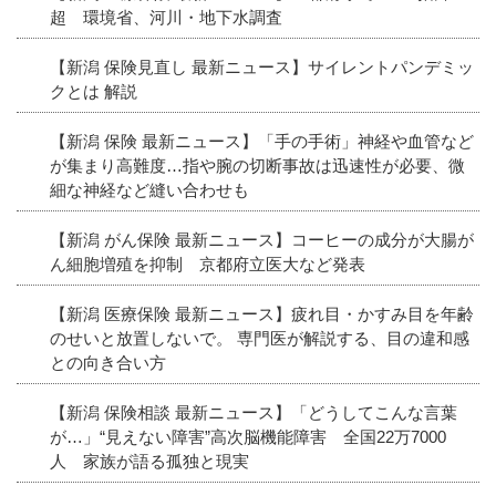
超 環境省、河川・地下水調査
【新潟 保険見直し 最新ニュース】サイレントパンデミッ
クとは 解説
【新潟 保険 最新ニュース】「手の手術」神経や血管など
が集まり高難度…指や腕の切断事故は迅速性が必要、微
細な神経など縫い合わせも
【新潟 がん保険 最新ニュース】コーヒーの成分が大腸が
ん細胞増殖を抑制 京都府立医大など発表
【新潟 医療保険 最新ニュース】疲れ目・かすみ目を年齢
のせいと放置しないで。 専門医が解説する、目の違和感
との向き合い方
【新潟 保険相談 最新ニュース】「どうしてこんな言葉
が…」“見えない障害”高次脳機能障害 全国22万7000
人 家族が語る孤独と現実