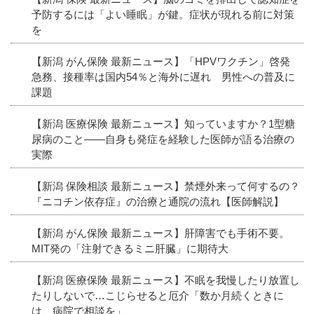
予防するには「よい睡眠」が鍵。症状が現れる前に対策
を
【新潟 がん保険 最新ニュース】「HPVワクチン」啓発
急務、接種率は国内54％と海外に遅れ 男性への普及に
課題
【新潟 医療保険 最新ニュース】知っていますか？1型糖
尿病のこと――自身も発症を経験した医師が語る治療の
実際
【新潟 保険相談 最新ニュース】禁煙外来って何するの？
『ニコチン依存症』の治療と通院の流れ【医師解説】
【新潟 がん保険 最新ニュース】肝障害でも手術不要。
MIT発の「注射できるミニ肝臓」に期待大
【新潟 医療保険 最新ニュース】不眠を我慢したり放置し
たりしないで…こじらせると厄介「数か月続くときに
は、病院で相談を」