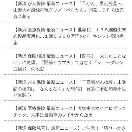
【新潟 がん保険 最新ニュース】「舌がん」早期発見へ、
山形大が感触再現グッズ「ベロたん」開発…ＣＦで販売
資金募る
【新潟 医療保険 最新ニュース】世界初、ｉＰＳ細胞由来
の製品実用化…１回５５００万円のパーキンソン病治療
薬
【新潟 保険相談 最新ニュース】【闘病】「大したことな
い」に絶望。『関節リウマチ』ではなく『シェーグレン
症候群』の地獄
【新潟 がん保険 最新ニュース】「子宮頸がん検診」未受
診の理由は「なんとなく」が約4割 背景に潜む知識不足
と無関心
【新潟 医療保険 最新ニュース】大気中のマイクロプラス
チック、大半は自動車のタイヤから放出
【新潟 保険見直し 最新ニュース】ご注意！「猫ひっかき