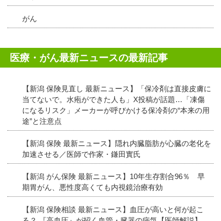
がん
医療・がん最新ニュースの最新記事
【新潟 保険見直し 最新ニュース】「保冷剤は直接皮膚に
当てないで。水疱ができた人も」X投稿が話題…「凍傷
になるリスク」メーカーが呼びかける保冷剤の“本来の用
途”と注意点
【新潟 保険 最新ニュース】隠れ内臓脂肪が心臓の老化を
加速させる／医師で作家・鎌田實氏
【新潟 がん保険 最新ニュース】10年生存割合96％ 早
期胃がん、悪性度高くても内視鏡治療有効
【新潟 保険相談 最新ニュース】血圧が高いと何が起こ
る？ 『高血圧』が招く血管・臓器の病気【医師解説】