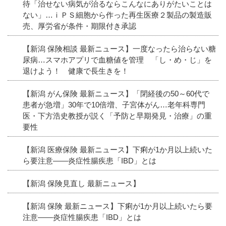
待「治せない病気が治るならこんなにありがたいことは
ない」…ｉＰＳ細胞から作った再生医療２製品の製造販
売、厚労省が条件・期限付き承認
【新潟 保険相談 最新ニュース】一度なったら治らない糖
尿病…スマホアプリで血糖値を管理 「し・め・じ」を
退けよう！ 健康で長生きを！
【新潟 がん保険 最新ニュース】「閉経後の50～60代で
患者が急増」30年で10倍増、子宮体がん…老年科専門
医・下方浩史教授が説く「予防と早期発見・治療」の重
要性
【新潟 医療保険 最新ニュース】下痢が1か月以上続いた
ら要注意――炎症性腸疾患「IBD」とは
【新潟 保険見直し 最新ニュース】
【新潟 保険 最新ニュース】下痢が1か月以上続いたら要
注意――炎症性腸疾患「IBD」とは