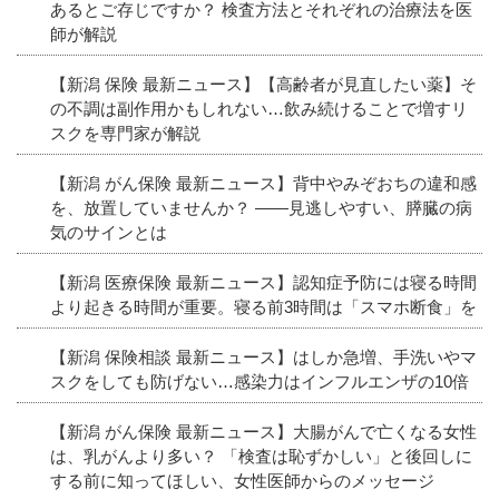
あるとご存じですか？ 検査方法とそれぞれの治療法を医
師が解説
【新潟 保険 最新ニュース】【高齢者が見直したい薬】そ
の不調は副作用かもしれない…飲み続けることで増すリ
スクを専門家が解説
【新潟 がん保険 最新ニュース】背中やみぞおちの違和感
を、放置していませんか？ ――見逃しやすい、膵臓の病
気のサインとは
【新潟 医療保険 最新ニュース】認知症予防には寝る時間
より起きる時間が重要。寝る前3時間は「スマホ断食」を
【新潟 保険相談 最新ニュース】はしか急増、手洗いやマ
スクをしても防げない…感染力はインフルエンザの10倍
【新潟 がん保険 最新ニュース】大腸がんで亡くなる女性
は、乳がんより多い？ 「検査は恥ずかしい」と後回しに
する前に知ってほしい、女性医師からのメッセージ