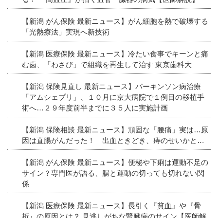
【新潟 がん保険 最新ニュース】がん細胞を熱で破壊する
「光熱療法」実現へ新技術
【新潟 医療保険 最新ニュース】冷たい食事でキーンと痛
む歯、「わさび」で組織を再生して治す 東京歯科大
【新潟 保険見直し 最新ニュース】パーキンソン病治療
「アムシェプリ」、１０月に京大病院で１例目の移植手
術へ…２９年度前半までに３５人に実施計画
【新潟 保険相談 最新ニュース】頑固な「腰痛」実は…原
因は直腸がんだった！ 出血ときどき、痔のせいかと…
【新潟 がん保険 最新ニュース】便秘や下痢は運動不足の
サイン？専門医が語る、腸と運動の切っても切れない関
係
【新潟 医療保険 最新ニュース】長引く『貧血』や『骨
折』の原因とは？ 見逃しがちな腎臓病のサイン【医師解