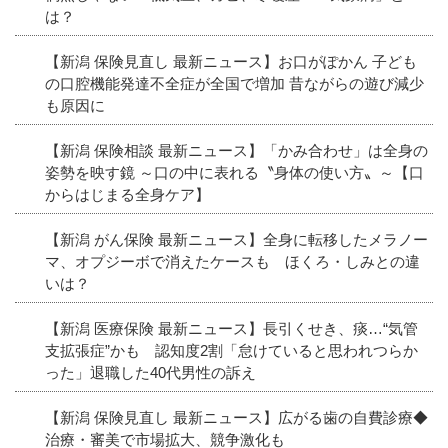
は？
【新潟 保険見直し 最新ニュース】お口がぽかん 子ども
の口腔機能発達不全症が全国で増加 昔ながらの遊び減少
も原因に
【新潟 保険相談 最新ニュース】「かみ合わせ」は全身の
姿勢を映す鏡 ～口の中に表れる〝身体の使い方〟～【口
からはじまる全身ケア】
【新潟 がん保険 最新ニュース】全身に転移したメラノー
マ、オプジーボで消えたケースも ほくろ・しみとの違
いは？
【新潟 医療保険 最新ニュース】長引くせき、痰…“気管
支拡張症”かも 認知度2割「怠けていると思われつらか
った」退職した40代男性の訴え
【新潟 保険見直し 最新ニュース】広がる歯の自費診療◆
治療・審美で市場拡大、競争激化も