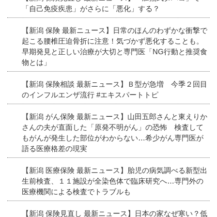
「自己免疫疾患」がさらに「悪化」する？
【新潟 保険 最新ニュース】日常のほんのわずかな衝撃で
起こる腰椎圧迫骨折に注意！気づかず悪化することも。
早期発見と正しい治療が大切と専門医「NG行動と推奨食
物とは」
【新潟 保険相談 最新ニュース】Ｂ型が急増 今季２回目
のインフルエンザ流行 #エキスパートトピ
【新潟 がん保険 最新ニュース】山田五郎さんと東えりか
さんの夫が直面した「原発不明がん」の恐怖 検査して
もがんが発生した部位がわからない…希少がん専門医が
語る医療格差の現実
【新潟 医療保険 最新ニュース】胎児の病気調べる新型出
生前検査、１１施設が全染色体で臨床研究へ…専門外の
医療機関による検査でトラブルも
【新潟 保険見直し 最新ニュース】日本の家なぜ寒い？低