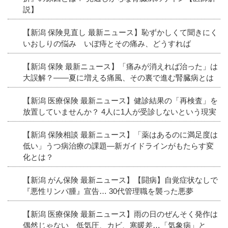
説】
【新潟 保険見直し 最新ニュース】恥ずかしくて聞きにく
いおしりの悩み いぼ痔とその痛み、どうすれば
【新潟 保険 最新ニュース】「痛みが消えれば治った」は
大誤解？――夏に増える痛風、その裏で進む腎臓病とは
【新潟 医療保険 最新ニュース】健診結果の「再検査」を
放置していませんか？ 4人に1人が受診しないという現実
【新潟 保険相談 最新ニュース】「薬はあるのに満足度は
低い」うつ病治療の課題―新ガイドラインがもたらす変
化とは？
【新潟 がん保険 最新ニュース】【闘病】自覚症状なしで
『悪性リンパ腫』宣告… 30代管理職を襲った悪夢
【新潟 医療保険 最新ニュース】雨の日のぜんそく発作は
偶然じゃない 低気圧、カビ、寒暖差…「気象病」と