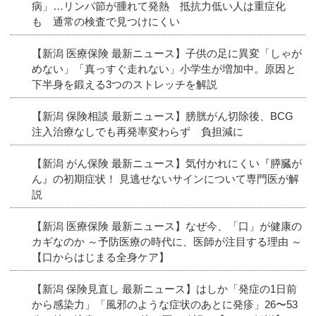
病」…リンパ節が腫れて発熱 抵抗力低い人は重症化
も 通常の検査で見つけにくい
【新潟 医療保険 最新ニュース】子供の足に異変「しゃが
めない」「真っすぐ走れない」小学生が増加中。原因と
下半身を鍛える3つのストレッチを解説
【新潟 保険相談 最新ニュース】膀胱がん切除後、BCG
注入治療なしでも再発率変わらず 負担減に
【新潟 がん保険 最新ニュース】気付かれにくい『膵臓が
ん』の初期症状！ 見逃せないサインについて専門医が解
説
【新潟 医療保険 最新ニュース】なぜ今、「口」が健康の
カギなのか ～予防医療の時代に、医師が注目する理由 ～
【口からはじまる全身ケア】
【新潟 保険見直し 最新ニュース】はしか「発症の1日前
から感染力」「風邪のような症状のあとに発疹」26〜53