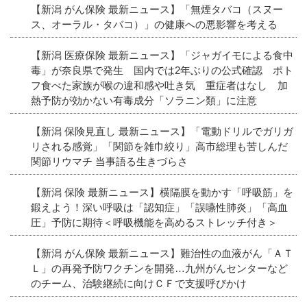
【新潟 がん保険 最新ニュース】「無煙タバコ（スヌー
ス、オーラル・タバコ）」の健康への悪影響を考える
【新潟 医療保険 最新ニュース】「ジャガイモによる食中
毒」が奈良県で発生 国内では2年ぶりの公式確認 ポト
フ食べた家族が喉の違和感や吐き気 重症者はなし 加
熱予防が効かない有毒成分「ソラニン類」に注意
【新潟 保険見直し 最新ニュース】「電動ドリルでガリガ
リされる感覚」「関節を雑巾絞り」高市総理も苦しんだ
関節リウマチ 当事語る生きづらさ
【新潟 保険 最新ニュース】横隔膜を動かす「呼吸筋」を
鍛えよう！深い呼吸は「認知症」「誤嚥性肺炎」「高血
圧」予防に期待＜呼吸機能を高めるストレッチ付き＞
【新潟 がん保険 最新ニュース】難治性の血液がん「ＡＴ
Ｌ」の再発予防ワクチンを開発…九州がんセンターなど
のチーム、治験継続に向けＣＦで支援呼びかけ