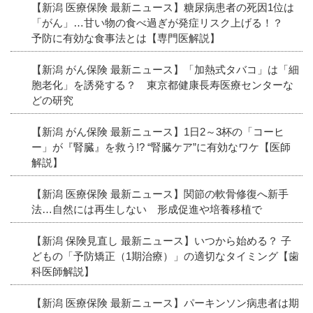
【新潟 医療保険 最新ニュース】糖尿病患者の死因1位は
「がん」…甘い物の食べ過ぎが発症リスク上げる！？
予防に有効な食事法とは【専門医解説】
【新潟 がん保険 最新ニュース】「加熱式タバコ」は「細
胞老化」を誘発する？ 東京都健康長寿医療センターな
どの研究
【新潟 がん保険 最新ニュース】1日2～3杯の「コーヒ
ー」が『腎臓』を救う!? “腎臓ケア”に有効なワケ【医師
解説】
【新潟 医療保険 最新ニュース】関節の軟骨修復へ新手
法…自然には再生しない 形成促進や培養移植で
【新潟 保険見直し 最新ニュース】いつから始める？ 子
どもの「予防矯正（1期治療）」の適切なタイミング【歯
科医師解説】
【新潟 医療保険 最新ニュース】パーキンソン病患者は期