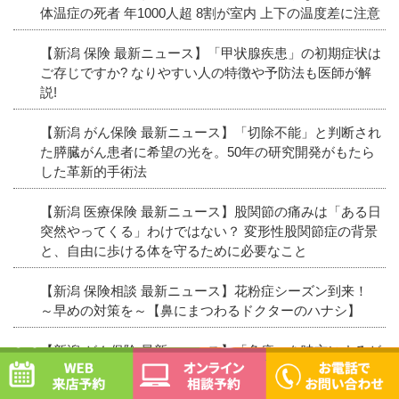
体温症の死者 年1000人超 8割が室内 上下の温度差に注意
【新潟 保険 最新ニュース】「甲状腺疾患」の初期症状は
ご存じですか? なりやすい人の特徴や予防法も医師が解
説!
【新潟 がん保険 最新ニュース】「切除不能」と判断され
た膵臓がん患者に希望の光を。50年の研究開発がもたら
した革新的手術法
【新潟 医療保険 最新ニュース】股関節の痛みは「ある日
突然やってくる」わけではない？ 変形性股関節症の背景
と、自由に歩ける体を守るために必要なこと
【新潟 保険相談 最新ニュース】花粉症シーズン到来！
～早めの対策を～【鼻にまつわるドクターのハナシ】
【新潟 がん保険 最新ニュース】「免疫」を味方にするが
WEB予約
オンライン相談予約
ん治療 食道がん治療で示された新たな可能性 #エキス
パートトピ