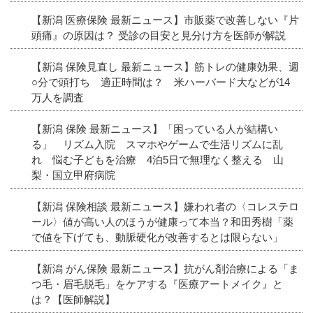
【新潟 医療保険 最新ニュース】市販薬で改善しない『片
頭痛』の原因は？ 受診の目安と見分け方を医師が解説
【新潟 保険見直し 最新ニュース】筋トレの健康効果、週
○分で頭打ち 適正時間は？ 米ハーバード大などが14
万人を調査
【新潟 保険 最新ニュース】「困っている人が結構い
る」 リズム入院 スマホやゲームで生活リズムに乱
れ 悩む子どもを治療 4泊5日で無理なく整える 山
梨・国立甲府病院
【新潟 保険相談 最新ニュース】嫌われ者の〈コレステロ
ール〉値が高い人のほうが健康って本当？和田秀樹「薬
で値を下げても、動脈硬化が改善するとは限らない」
【新潟 がん保険 最新ニュース】抗がん剤治療による「ま
つ毛・眉毛脱毛」をケアする『医療アートメイク』と
は？【医師解説】