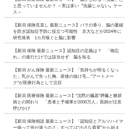
と思っていませんか？ ～実は多い〝虫歯じゃない〟ケー
ス～
【新潟 保険見直し 最新ニュース】バラの香り、脳の萎縮
を防ぎ認知症予防に役立つ可能性 京大などが2024年に
研究発表 1カ月嗅ぐと脳に影響
【新潟 保険 最新ニュース】認知症の定義は？ 「物忘
れ」の進行だけでは該当せず 脳を知る
【新潟 がん保険 最新ニュース】「気持ちが明るくなっ
た」乳がんで失った胸、産後の抜け毛…“アートメー
ク”が医療行為として注目
【新潟 医療保険 最新ニュース】“沈黙の臓器”膵臓と糖尿
病との関わり 「患者と予備軍が2000万人」医師が注意
呼びかけ
【新潟 保険相談 最新ニュース】「認知症とアルツハイマ
ー病って何が違うの？」すべては“小さな異変”から始ま