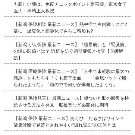
も新しい薬は、免疫チェックポイント阻害薬／東京女子
医大・神崎正人教授
【新潟 保険相談 最新ニュース】熱中症で白内障リスク2
倍に 温暖化と高齢化でさらに増加も?
【新潟 がん保険 最新ニュース】『糖尿病』と『腎臓病』
の深い関係とは？ 透析を防ぐ初期症状と検査【医師解
説】
【新潟 医療保険 最新ニュース】「人生で未経験の最大の
痛み」をもたらす「くも膜下出血」 「金属バットで殴
られたような」「頭の中で何かが爆発したような」
【新潟 保険見直し 最新ニュース】傷ついた脳の回復を持
続させる方法を発見 脳梗塞など薬開発に期待
【新潟 保険 最新ニュース】あくび、だるさはサイン？
健康診断で見落とされやすい“隠れ貧血”の正体とは