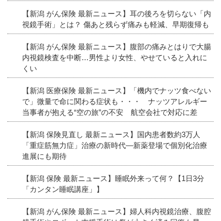
【新潟 がん保険 最新ニュース】耳の後ろを切らない「内
視鏡手術」とは？ 傷あと残らず痛みも軽減、早期復帰も
【新潟 がん保険 最新ニュース】腹部の痛みとはりで大腸
内視鏡検査を中断…男性より女性、やせていると入れに
くい
【新潟 医療保険 最新ニュース】「機内でナッツ食べない
で」微量で命に関わる症状も・・・ ナッツアレルギー
当事者が抱える“空の旅”の不安 航空会社で対応に差
【新潟 保険見直し 最新ニュース】国内患者数約3万人
「重症筋無力症」治療の新時代―新薬登場で個別化治療
進展にも期待
【新潟 保険 最新ニュース】睡眠外来って何？【1日3分
「カンタン睡眠講座」】
【新潟 がん保険 最新ニュース】婦人科内視鏡治療、腹腔