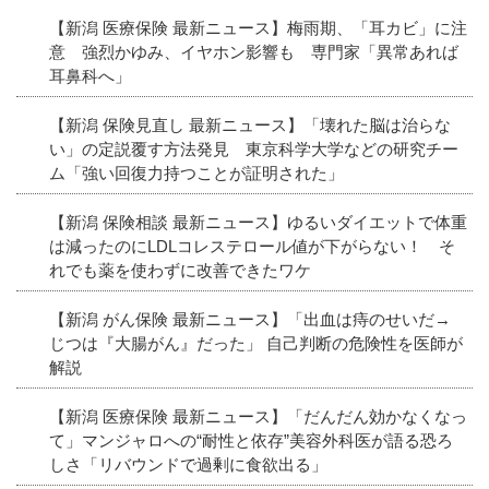
【新潟 医療保険 最新ニュース】梅雨期、「耳カビ」に注
意 強烈かゆみ、イヤホン影響も 専門家「異常あれば
耳鼻科へ」
【新潟 保険見直し 最新ニュース】「壊れた脳は治らな
い」の定説覆す方法発見 東京科学大学などの研究チー
ム「強い回復力持つことが証明された」
【新潟 保険相談 最新ニュース】ゆるいダイエットで体重
は減ったのにLDLコレステロール値が下がらない！ そ
れでも薬を使わずに改善できたワケ
【新潟 がん保険 最新ニュース】「出血は痔のせいだ→
じつは『大腸がん』だった」 自己判断の危険性を医師が
解説
【新潟 医療保険 最新ニュース】「だんだん効かなくなっ
て」マンジャロへの“耐性と依存”美容外科医が語る恐ろ
しさ「リバウンドで過剰に食欲出る」