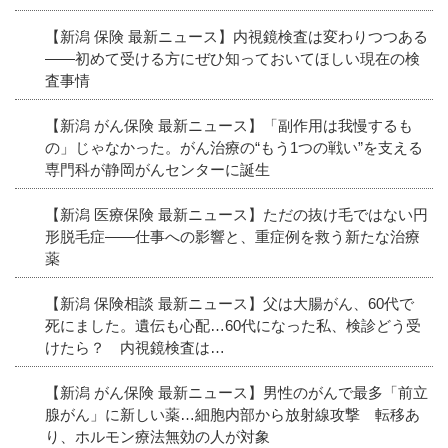
【新潟 保険 最新ニュース】内視鏡検査は変わりつつある
――初めて受ける方にぜひ知っておいてほしい現在の検
査事情
【新潟 がん保険 最新ニュース】「副作用は我慢するも
の」じゃなかった。がん治療の“もう1つの戦い”を支える
専門科が静岡がんセンターに誕生
【新潟 医療保険 最新ニュース】ただの抜け毛ではない円
形脱毛症――仕事への影響と、重症例を救う新たな治療
薬
【新潟 保険相談 最新ニュース】父は大腸がん、60代で
死にました。遺伝も心配…60代になった私、検診どう受
けたら？ 内視鏡検査は…
【新潟 がん保険 最新ニュース】男性のがんで最多「前立
腺がん」に新しい薬…細胞内部から放射線攻撃 転移あ
り、ホルモン療法無効の人が対象