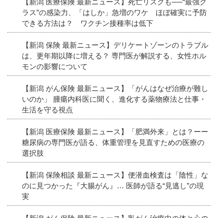
【新潟 医療保険 最新ニュース】死亡リスクも──“最強ク
ラス”の感染力、「はしか」急増のワケ ほぼ確実に予防
できる方法は？ ワクチン接種率は低下
【新潟 保険 最新ニュース】デリケートゾーンのトラブル
は、更年期以降に増える？ 専門医が解説する、女性ホル
モンの影響について
【新潟 がん保険 最新ニュース】「がんはなぜ治療が難し
いのか」 腫瘍内科医に聞く、進化する薬物療法と仕事・
生活を守る視点
【新潟 医療保険 最新ニュース】「肥満外来」とは？ーー
糖尿病の専門医が語る、体重管理を見直すための医療の
選択肢
【新潟 保険相談 最新ニュース】便潜血検査は「陰性」な
のに見つかった『大腸がん』… 医師が語る“見逃し”の現
実