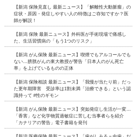
【新潟 保険見直し 最新ニュース】「解離性大動脈瘤」の
症状・原因・発症しやすい人の特徴はご存知ですか？医
師が解説！
【新潟 保険 最新ニュース】外科医が手術現場で痛感し
た、生活習慣病の「もう1つのリスク」
【新潟 がん保険 最新ニュース】喫煙でもアルコールでも
ない…膀胱がんの東大教授が警告「日本人のがん死亡
率」を上げているものの正体
【新潟 保険相談 最新ニュース】「我慢が当たり前」だっ
た更年期障害 受診率は1割未満「治療できる」という認
識持って #性のギモン
【新潟 がん保険 最新ニュース】突如発症し生活が一変…
「香害」など化学物質過敏症に苦しむ当事者らを紹介
「カナリアの警告」電子書籍を発刊
【新潟 医療保険 最新ニュース】「歯がしみる＝虫歯」だ