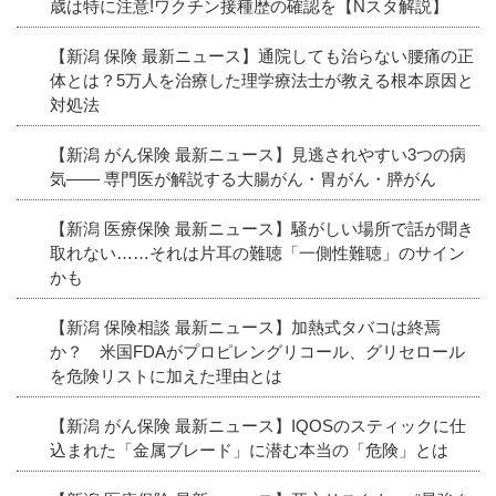
歳は特に注意!ワクチン接種歴の確認を【Nスタ解説】
【新潟 保険 最新ニュース】通院しても治らない腰痛の正
体とは？5万人を治療した理学療法士が教える根本原因と
対処法
【新潟 がん保険 最新ニュース】見逃されやすい3つの病
気―― 専門医が解説する大腸がん・胃がん・膵がん
【新潟 医療保険 最新ニュース】騒がしい場所で話が聞き
取れない……それは片耳の難聴「一側性難聴」のサイン
かも
【新潟 保険相談 最新ニュース】加熱式タバコは終焉
か？ 米国FDAがプロピレングリコール、グリセロール
を危険リストに加えた理由とは
【新潟 がん保険 最新ニュース】IQOSのスティックに仕
込まれた「金属ブレード」に潜む本当の「危険」とは