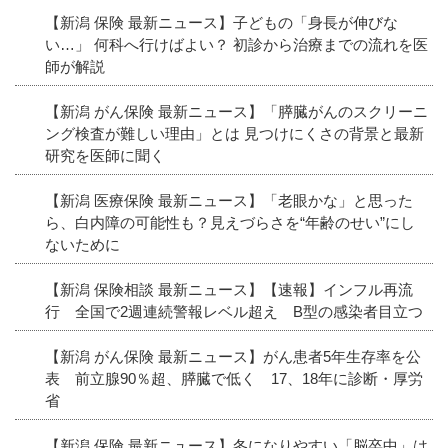
【新潟 保険 最新ニュース】子どもの「身長が伸びな
い…」 何科へ行けばよい？ 初診から治療までの流れを医
師が解説
【新潟 がん保険 最新ニュース】「膵臓がんのスクリーニ
ング検査が難しい理由」とは 見つけにくさの背景と最新
研究を医師に聞く
【新潟 医療保険 最新ニュース】「老眼かな」と思った
ら、白内障の可能性も？見えづらさを“年齢のせい”にし
ないために
【新潟 保険相談 最新ニュース】【速報】インフル再流
行 全国で2週連続警報レベル超え B型の感染者目立つ
【新潟 がん保険 最新ニュース】がん患者5年生存率を公
表 前立腺90％超、膵臓で低く 17、18年に診断・厚労
省
【新潟 保険 最新ニュース】冬になりやすい「脳卒中」は