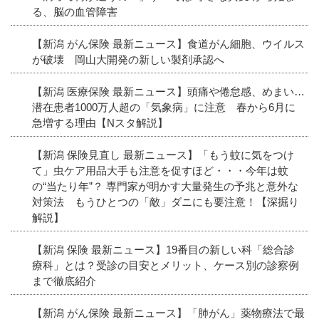
る、脳の血管障害
【新潟 がん保険 最新ニュース】食道がん細胞、ウイルス
が破壊 岡山大開発の新しい製剤承認へ
【新潟 医療保険 最新ニュース】頭痛や倦怠感、めまい…
潜在患者1000万人超の「気象病」に注意 春から6月に
急増する理由【Nスタ解説】
【新潟 保険見直し 最新ニュース】「もう蚊に気をつけ
て」虫ケア用品大手も注意を促すほど・・・今年は蚊
の“当たり年”？ 専門家が明かす大量発生の予兆と意外な
対策法 もうひとつの「敵」ダニにも要注意！【深掘り
解説】
【新潟 保険 最新ニュース】19番目の新しい科「総合診
療科」とは？受診の目安とメリット、ケース別の診察例
まで徹底紹介
【新潟 がん保険 最新ニュース】「肺がん」薬物療法で最