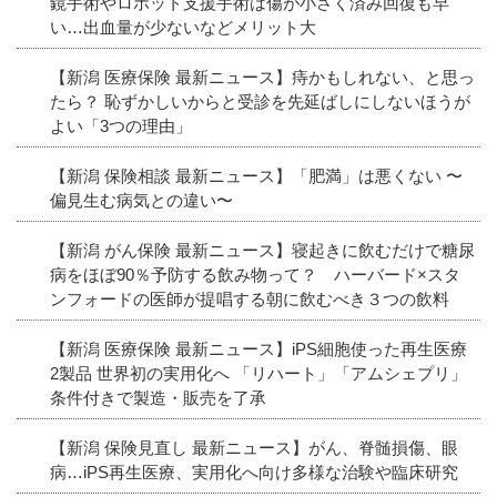
鏡手術やロボット支援手術は傷が小さく済み回復も早
い…出血量が少ないなどメリット大
【新潟 医療保険 最新ニュース】痔かもしれない、と思っ
たら？ 恥ずかしいからと受診を先延ばしにしないほうが
よい「3つの理由」
【新潟 保険相談 最新ニュース】「肥満」は悪くない 〜
偏見生む病気との違い〜
【新潟 がん保険 最新ニュース】寝起きに飲むだけで糖尿
病をほぼ90％予防する飲み物って？ ハーバード×スタ
ンフォードの医師が提唱する朝に飲むべき３つの飲料
【新潟 医療保険 最新ニュース】iPS細胞使った再生医療
2製品 世界初の実用化へ 「リハート」「アムシェプリ」
条件付きで製造・販売を了承
【新潟 保険見直し 最新ニュース】がん、脊髄損傷、眼
病…iPS再生医療、実用化へ向け多様な治験や臨床研究