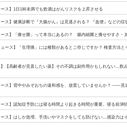
ュース】1日1杯未満でも飲酒はがんリスクを上昇させる
ニュース】健康診断で『大腸がん』は見逃される？ 『血便』などの
ニュース】「痩せ菌」って本当にあるの？ 腸内細菌と痩せやすさ・
新ニュース】「生理痛」には種類があるとご存じですか？ 検査方法
ース】【高齢者が見直したい薬】その不調は副作用かもしれない…飲
ニュース】背中やみぞおちの違和感を、放置していませんか？ ――
ニュース】認知症予防には寝る時間より起きる時間が重要。寝る前3
ニュース】はしか急増、手洗いやマスクをしても防げない…感染力はイ