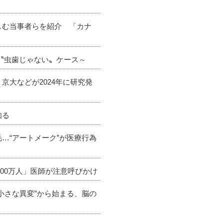
しむ当事者らを紹介 「カナ
い〝虫歯じゃない〟ケース～
京大などが2024年に研究発
知る
…“アートメーク”が医療行為
000万人」医師が注意呼びかけ
小さな異変”から始まる、脳の