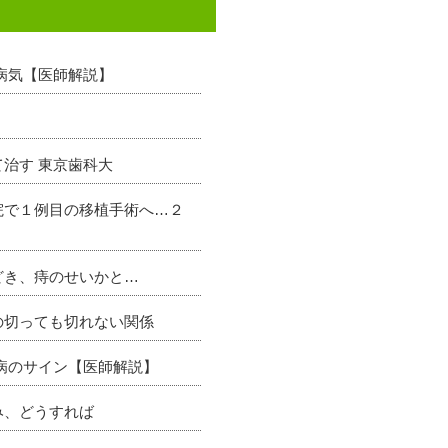
病気【医師解説】
治す 東京歯科大
院で１例目の移植手術へ…２
どき、痔のせいかと…
の切っても切れない関係
病のサイン【医師解説】
み、どうすれば