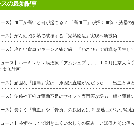
ースの最新記事
ニュース】血圧が高いと何が起こる？ 『高血圧』が招く血管・臓器の
ニュース】がん細胞を熱で破壊する「光熱療法」実現へ新技術
ニュース】冷たい食事でキーンと痛む歯、「わさび」で組織を再生して
新ニュース】パーキンソン病治療「アムシェプリ」、１０月に京大病
に実施計画
ニュース】頑固な「腰痛」実は…原因は直腸がんだった！ 出血とき
ニュース】便秘や下痢は運動不足のサイン？専門医が語る、腸と運動
ニュース】長引く『貧血』や『骨折』の原因とは？ 見逃しがちな腎臓
新ニュース】恥ずかしくて聞きにくいおしりの悩み いぼ痔とその痛