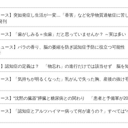
ニュース】突如発症し生活が一変…「香害」など化学物質過敏症に苦
発刊
ニュース】「歯がしみる＝虫歯」だと思っていませんか？ ～実は多
ニュース】バラの香り、脳の萎縮を防ぎ認知症予防に役立つ可能性 
響
ース】認知症の定義は？ 「物忘れ」の進行だけでは該当せず 脳を
ニュース】「気持ちが明るくなった」乳がんで失った胸、産後の抜け毛
ュース】“沈黙の臓器”膵臓と糖尿病との関わり 「患者と予備軍が2
ニュース】「認知症とアルツハイマー病って何が違うの？」すべては“