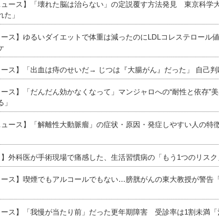
新ニュース】「壊れた脳は治らない」の定説覆す方法発見 東京科学
れた」
ニュース】ゆるいダイエットで体重は減ったのにLDLコレステロール
ケ
ュース】「出血は痔のせいだ→ じつは『大腸がん』だった」 自己
ニュース】「だんだん効かなくなって」マンジャロへの“耐性と依存”
る」
新ニュース】「解離性大動脈瘤」の症状・原因・発症しやすい人の特
ース】外科医が手術現場で痛感した、生活習慣病の「もう1つのリスク
ニュース】喫煙でもアルコールでもない…膀胱がんの東大教授が警告
ニュース】「我慢が当たり前」だった更年期障害 受診率は1割未満