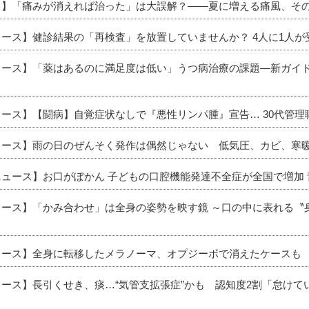
ース】「痛みが消えれば治った」は大誤解？――夏に増える痛風、そ
ュース】健診結果の「再検査」を放置していませんか？ 4人に1人
ニュース】「薬はあるのに満足度は低い」うつ病治療の課題―新ガイ
ュース】【闘病】自覚症状なしで『悪性リンパ腫』宣告… 30代管
ニュース】雨の日のぜんそく発作は偶然じゃない 低気圧、カビ、寒
ニュース】お口がぽかん 子どもの口腔機能発達不全症が全国で増加
ニュース】「かみ合わせ」は全身の姿勢を映す鏡 ～口の中に表れる
ニュース】全身に転移したメラノーマ、オプジーボで消えたケースも
ュース】長引くせき、痰…“気管支拡張症”かも 認知度2割「怠け