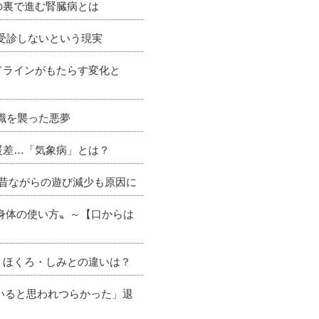
の裏で進む腎臓病とは
が受診しないという現実
ドラインがもたらす変化と
理職を襲った悪夢
暖差…「気象病」とは？
 昔ながらの遊び減少も原因に
〝身体の使い方〟～【口からは
 ほくろ・しみとの違いは？
ていると思われつらかった」退