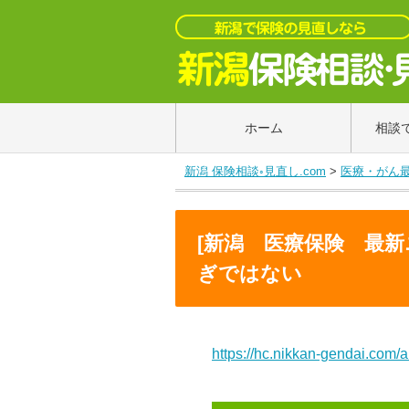
ホーム
相談
新潟 保険相談◦見直し.com
>
医療・がん
[新潟 医療保険 最
ぎではない
https://hc.nikkan-gendai.com/a