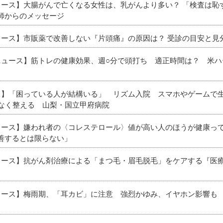
ニュース】大腸がんで亡くなる女性は、乳がんより多い？ 「検査は
師からのメッセージ
ニュース】市販薬で改善しない『片頭痛』の原因は？ 受診の目安と見
新ニュース】筋トレの健康効果、週○分で頭打ち 適正時間は？ 米ハ
ース】「困っている人が結構いる」 リズム入院 スマホやゲームで
理なく整える 山梨・国立甲府病院
ニュース】嫌われ者の〈コレステロール〉値が高い人のほうが健康っ
善するとは限らない」
ニュース】抗がん剤治療による「まつ毛・眉毛脱毛」をケアする『医
ニュース】梅雨期、「耳カビ」に注意 強烈かゆみ、イヤホン影響も