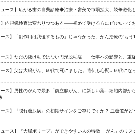
新ニュース】広がる歯の自費診療◆治療・審美で市場拡大、競争激化
ース】内視鏡検査は変わりつつある――初めて受ける方にぜひ知って
ュース】「副作用は我慢するもの」じゃなかった。がん治療の“もう
ニュース】ただの抜け毛ではない円形脱毛症――仕事への影響と、重
ュース】父は大腸がん、60代で死にました。遺伝も心配…60代に
ニュース】男性のがんで最多「前立腺がん」に新しい薬…細胞内部か
象
ニュース】『隠れ糖尿病』の初期サインをご存じですか？ 血糖値が
新ニュース】『大腸ポリープ』ができやすい人の特徴 「がん」のリ