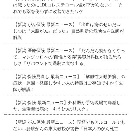
は減ったのにLDLコレステロール値が下がらない！ そ
れでも薬を使わずに改善できたワケ
【新潟 がん保険 最新ニュース】「出血は痔のせいだ→
じつは『大腸がん』だった」 自己判断の危険性を医師が
解説
【新潟 医療保険 最新ニュース】「だんだん効かなくなっ
て」マンジャロへの“耐性と依存”美容外科医が語る恐ろ
しさ「リバウンドで過剰に食欲出る」
【新潟 保険見直し 最新ニュース】「解離性大動脈瘤」の
症状・原因・発症しやすい人の特徴はご存知ですか？医
師が解説！
【新潟 保険 最新ニュース】外科医が手術現場で痛感し
た、生活習慣病の「もう1つのリスク」
【新潟 がん保険 最新ニュース】喫煙でもアルコールでも
ない…膀胱がんの東大教授が警告「日本人のがん死亡