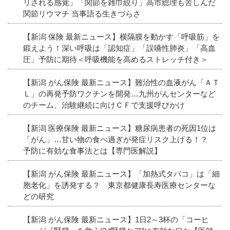
リされる感覚」「関節を雑巾絞り」高市総理も苦しんだ
関節リウマチ 当事語る生きづらさ
【新潟 保険 最新ニュース】横隔膜を動かす「呼吸筋」を
鍛えよう！深い呼吸は「認知症」「誤嚥性肺炎」「高血
圧」予防に期待＜呼吸機能を高めるストレッチ付き＞
【新潟 がん保険 最新ニュース】難治性の血液がん「ＡＴ
Ｌ」の再発予防ワクチンを開発…九州がんセンターなど
のチーム、治験継続に向けＣＦで支援呼びかけ
【新潟 医療保険 最新ニュース】糖尿病患者の死因1位は
「がん」…甘い物の食べ過ぎが発症リスク上げる！？
予防に有効な食事法とは【専門医解説】
【新潟 がん保険 最新ニュース】「加熱式タバコ」は「細
胞老化」を誘発する？ 東京都健康長寿医療センターな
どの研究
【新潟 がん保険 最新ニュース】1日2～3杯の「コーヒ