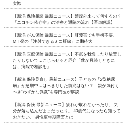
実際
【新潟 保険相談 最新ニュース】禁煙外来って何するの？
『ニコチン依存症』の治療と通院の流れ【医師解説】
【新潟 がん保険 最新ニュース】肝障害でも手術不要。
MIT発の「注射できるミニ肝臓」に期待大
【新潟 医療保険 最新ニュース】不眠を我慢したり放置し
たりしないで…こじらせると厄介「数か月続くときに
は、病院で相談を」
【新潟 保険見直し 最新ニュース】子どもの「2型糖尿
病」が急増中…はっきりした前兆はない？ 親が気付く
べき“わずかな異変”を専門医が解説
【新潟 保険 最新ニュース】疲れが取れなかったり、 気
分が落ち込んだままだったり。 40歳代になったら知って
おきたい、 男性更年期障害とは