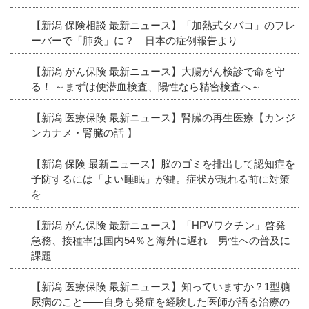
【新潟 保険相談 最新ニュース】「加熱式タバコ」のフレ
ーバーで「肺炎」に？ 日本の症例報告より
【新潟 がん保険 最新ニュース】大腸がん検診で命を守
る！ ～まずは便潜血検査、陽性なら精密検査へ～
【新潟 医療保険 最新ニュース】腎臓の再生医療【カンジ
ンカナメ・腎臓の話 】
【新潟 保険 最新ニュース】脳のゴミを排出して認知症を
予防するには「よい睡眠」が鍵。症状が現れる前に対策
を
【新潟 がん保険 最新ニュース】「HPVワクチン」啓発
急務、接種率は国内54％と海外に遅れ 男性への普及に
課題
【新潟 医療保険 最新ニュース】知っていますか？1型糖
尿病のこと――自身も発症を経験した医師が語る治療の