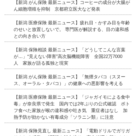
【新潟 がん保険 最新ニュース】コーヒーの成分が大腸が
ん細胞増殖を抑制 京都府立医大など発表
【新潟 医療保険 最新ニュース】疲れ目・かすみ目を年齢
のせいと放置しないで。 専門医が解説する、目の違和感
との向き合い方
【新潟 保険相談 最新ニュース】「どうしてこんな言葉
が…」“見えない障害”高次脳機能障害 全国22万7000
人 家族が語る孤独と現実
【新潟 がん保険 最新ニュース】「無煙タバコ（スヌー
ス、オーラル・タバコ）」の健康への悪影響を考える
【新潟 医療保険 最新ニュース】「ジャガイモによる食中
毒」が奈良県で発生 国内では2年ぶりの公式確認 ポト
フ食べた家族が喉の違和感や吐き気 重症者はなし 加
熱予防が効かない有毒成分「ソラニン類」に注意
【新潟 保険見直し 最新ニュース】「電動ドリルでガリガ