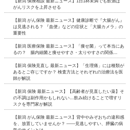
【新潟 保険相談 最新ニュース】1日1杯未満でも飲酒は
がんリスクを上昇させる
【新潟 がん保険 最新ニュース】健康診断で『大腸がん』
は見逃される？ 『血便』などの症状と「大腸カメラ」の
重要性
【新潟 医療保険 最新ニュース】「痩せ菌」って本当にあ
るの？ 腸内細菌と痩せやすさ・太りやすさの関係…
【新潟 保険見直し 最新ニュース】「生理痛」には種類が
あるとご存じですか？ 検査方法とそれぞれの治療法を医
師が解説
【新潟 保険 最新ニュース】【高齢者が見直したい薬】そ
の不調は副作用かもしれない…飲み続けることで増すリ
スクを専門家が解説
【新潟 がん保険 最新ニュース】背中やみぞおちの違和感
を、放置していませんか？ ――見逃しやすい、膵臓の病
気のサインとは