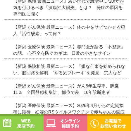
【新潟 保険 最新ニュース】若い世代で急増中…“20代”が
気を付けるべき「潰瘍性大腸炎」とは？ 発症の原因を
専門医に聞く
【新潟 がん保険 最新ニュース】体の中をサビつかせる犯
人「活性酸素」って何？
【新潟 医療保険 最新ニュース】専門医が語る「不整脈」
の話。 心不全を防ぐカギは、日常の小さなサイン
【新潟 保険相談 最新ニュース】「嫌な仕事を始められな
い」脳回路を解明 “やる気ブレーキ”を発見 京大など
【新潟 がん保険 最新ニュース】がん5年生存率、膵臓
11％ 全国登録初集計、部位で差 16年診断患者
【新潟 医療保険 最新ニュース】2026年4月からの定期接
種に期待 妊婦のRSウイルスワクチンで赤ちゃんの重症
WEB予約
オンライン相談予約
化を防ぐ #エキスパートトピ