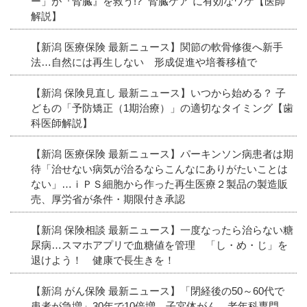
ー」が『腎臓』を救う!? “腎臓ケア”に有効なワケ【医師
解説】
【新潟 医療保険 最新ニュース】関節の軟骨修復へ新手
法…自然には再生しない 形成促進や培養移植で
【新潟 保険見直し 最新ニュース】いつから始める？ 子
どもの「予防矯正（1期治療）」の適切なタイミング【歯
科医師解説】
【新潟 医療保険 最新ニュース】パーキンソン病患者は期
待「治せない病気が治るならこんなにありがたいことは
ない」…ｉＰＳ細胞から作った再生医療２製品の製造販
売、厚労省が条件・期限付き承認
【新潟 保険相談 最新ニュース】一度なったら治らない糖
尿病…スマホアプリで血糖値を管理 「し・め・じ」を
退けよう！ 健康で長生きを！
【新潟 がん保険 最新ニュース】「閉経後の50～60代で
患者が急増」30年で10倍増、子宮体がん…老年科専門