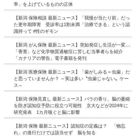
率」を上げているものの正体
【新潟 保険相談 最新ニュース】「我慢が当たり前」だっ
た更年期障害 受診率は1割未満「治療できる」という認
識持って #性のギモン
【新潟 がん保険 最新ニュース】突如発症し生活が一変…
「香害」など化学物質過敏症に苦しむ当事者らを紹介
「カナリアの警告」電子書籍を発刊
【新潟 医療保険 最新ニュース】「歯がしみる＝虫歯」だ
と思っていませんか？ ～実は多い〝虫歯じゃない〟ケー
ス～
【新潟 保険見直し 最新ニュース】バラの香り、脳の萎縮
を防ぎ認知症予防に役立つ可能性 京大などが2024年に
研究発表 1カ月嗅ぐと脳に影響
【新潟 保険 最新ニュース】認知症の定義は？ 「物忘
れ」の進行だけでは該当せず 脳を知る