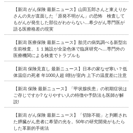
【新潟 がん保険 最新ニュース】山田五郎さんと東えりか
さんの夫が直面した「原発不明がん」の恐怖 検査して
もがんが発生した部位がわからない…希少がん専門医が
語る医療格差の現実
【新潟 医療保険 最新ニュース】胎児の病気調べる新型出
生前検査、１１施設が全染色体で臨床研究へ…専門外の
医療機関による検査でトラブルも
【新潟 保険見直し 最新ニュース】日本の家なぜ寒い？低
体温症の死者 年1000人超 8割が室内 上下の温度差に注意
【新潟 保険 最新ニュース】「甲状腺疾患」の初期症状は
ご存じですか? なりやすい人の特徴や予防法も医師が解
説!
【新潟 がん保険 最新ニュース】「切除不能」と判断され
た膵臓がん患者に希望の光を。50年の研究開発がもたら
した革新的手術法