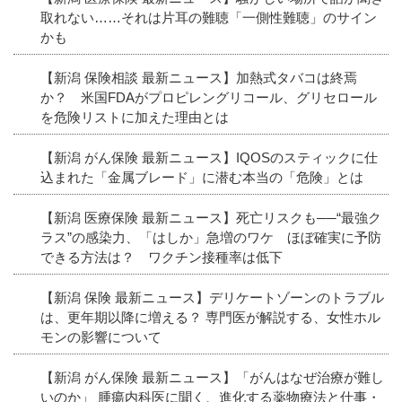
取れない……それは片耳の難聴「一側性難聴」のサイン
かも
【新潟 保険相談 最新ニュース】加熱式タバコは終焉
か？ 米国FDAがプロピレングリコール、グリセロール
を危険リストに加えた理由とは
【新潟 がん保険 最新ニュース】IQOSのスティックに仕
込まれた「金属ブレード」に潜む本当の「危険」とは
【新潟 医療保険 最新ニュース】死亡リスクも──“最強ク
ラス”の感染力、「はしか」急増のワケ ほぼ確実に予防
できる方法は？ ワクチン接種率は低下
【新潟 保険 最新ニュース】デリケートゾーンのトラブル
は、更年期以降に増える？ 専門医が解説する、女性ホル
モンの影響について
【新潟 がん保険 最新ニュース】「がんはなぜ治療が難し
いのか」 腫瘍内科医に聞く、進化する薬物療法と仕事・