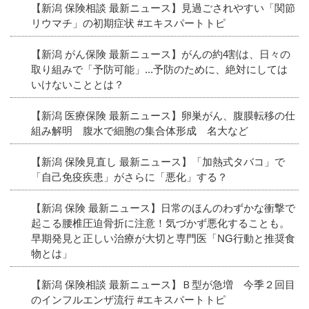
【新潟 保険相談 最新ニュース】見過ごされやすい「関節
リウマチ」の初期症状 #エキスパートトピ
【新潟 がん保険 最新ニュース】がんの約4割は、日々の
取り組みで「予防可能」...予防のために、絶対にしては
いけないこととは？
【新潟 医療保険 最新ニュース】卵巣がん、腹膜転移の仕
組み解明 腹水で細胞の集合体形成 名大など
【新潟 保険見直し 最新ニュース】「加熱式タバコ」で
「自己免疫疾患」がさらに「悪化」する？
【新潟 保険 最新ニュース】日常のほんのわずかな衝撃で
起こる腰椎圧迫骨折に注意！気づかず悪化することも。
早期発見と正しい治療が大切と専門医「NG行動と推奨食
物とは」
【新潟 保険相談 最新ニュース】Ｂ型が急増 今季２回目
のインフルエンザ流行 #エキスパートトピ