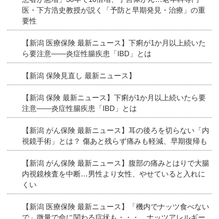
医・下方浩史教授が説く「予防と早期発見・治療」の重
要性
【新潟 医療保険 最新ニュース】下痢が1か月以上続いた
ら要注意――炎症性腸疾患「IBD」とは
【新潟 保険見直し 最新ニュース】
【新潟 保険 最新ニュース】下痢が1か月以上続いたら要
注意――炎症性腸疾患「IBD」とは
【新潟 がん保険 最新ニュース】耳の後ろを切らない「内
視鏡手術」とは？ 傷あと残らず痛みも軽減、早期復帰も
【新潟 がん保険 最新ニュース】腹部の痛みとはりで大腸
内視鏡検査を中断…男性より女性、やせていると入れに
くい
【新潟 医療保険 最新ニュース】「機内でナッツ食べない
で」微量で命に関わる症状も・・・ ナッツアレルギー