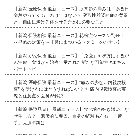
【新潟 医療保険 最新ニュース】股関節の痛みは「ある日
突然やってくる」わけではない？ 変形性股関節症の背景
と、自由に歩ける体を守るために必要なこと
【新潟 保険相談 最新ニュース】花粉症シーズン到来！
～早めの対策を～【鼻にまつわるドクターのハナシ】
【新潟 がん保険 最新ニュース】「免疫」を味方にするが
ん治療 食道がん治療で示された新たな可能性 #エキス
パートトピ
【新潟 医療保険 最新ニュース】“痛みの少ない内視鏡検
査” を受けるにはどうすればいい？ 無痛内視鏡検査の実
際と注意点を医師が解説
【新潟 保険見直し 最新ニュース】食べ物の好き嫌い、な
ぜ生じる？ 遺伝的な要因、自身の経験も左右 「苦
手」克服の鍵は――