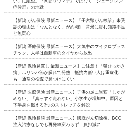
い」に絶望。『関節リウマチ』ではなく『シェーグレン
症候群』の地獄
【新潟 がん保険 最新ニュース】「子宮頸がん検診」未受
診の理由は「なんとなく」が約4割 背景に潜む知識不足
と無関心
【新潟 医療保険 最新ニュース】大気中のマイクロプラス
チック、大半は自動車のタイヤから放出
【新潟 保険見直し 最新ニュース】ご注意！「猫ひっかき
病」…リンパ節が腫れて発熱 抵抗力低い人は重症化
も 通常の検査で見つけにくい
【新潟 医療保険 最新ニュース】子供の足に異変「しゃが
めない」「真っすぐ走れない」小学生が増加中。原因と
下半身を鍛える3つのストレッチを解説
【新潟 保険相談 最新ニュース】膀胱がん切除後、BCG
注入治療なしでも再発率変わらず 負担減に