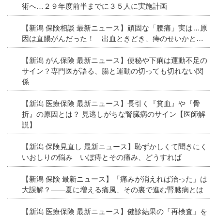
術へ…２９年度前半までに３５人に実施計画
【新潟 保険相談 最新ニュース】頑固な「腰痛」実は…原
因は直腸がんだった！ 出血ときどき、痔のせいかと…
【新潟 がん保険 最新ニュース】便秘や下痢は運動不足の
サイン？専門医が語る、腸と運動の切っても切れない関
係
【新潟 医療保険 最新ニュース】長引く『貧血』や『骨
折』の原因とは？ 見逃しがちな腎臓病のサイン【医師解
説】
【新潟 保険見直し 最新ニュース】恥ずかしくて聞きにく
いおしりの悩み いぼ痔とその痛み、どうすれば
【新潟 保険 最新ニュース】「痛みが消えれば治った」は
大誤解？――夏に増える痛風、その裏で進む腎臓病とは
【新潟 医療保険 最新ニュース】健診結果の「再検査」を