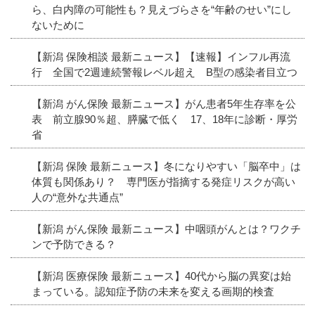
ら、白内障の可能性も？見えづらさを“年齢のせい”にし
ないために
【新潟 保険相談 最新ニュース】【速報】インフル再流
行 全国で2週連続警報レベル超え B型の感染者目立つ
【新潟 がん保険 最新ニュース】がん患者5年生存率を公
表 前立腺90％超、膵臓で低く 17、18年に診断・厚労
省
【新潟 保険 最新ニュース】冬になりやすい「脳卒中」は
体質も関係あり？ 専門医が指摘する発症リスクが高い
人の“意外な共通点”
【新潟 がん保険 最新ニュース】中咽頭がんとは？ワクチ
ンで予防できる？
【新潟 医療保険 最新ニュース】40代から脳の異変は始
まっている。認知症予防の未来を変える画期的検査