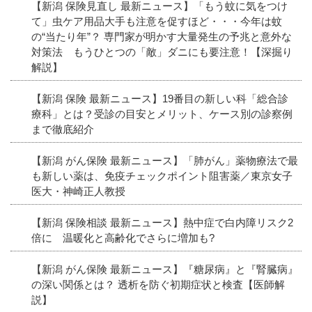
【新潟 保険見直し 最新ニュース】「もう蚊に気をつけ
て」虫ケア用品大手も注意を促すほど・・・今年は蚊
の“当たり年”？ 専門家が明かす大量発生の予兆と意外な
対策法 もうひとつの「敵」ダニにも要注意！【深掘り
解説】
【新潟 保険 最新ニュース】19番目の新しい科「総合診
療科」とは？受診の目安とメリット、ケース別の診察例
まで徹底紹介
【新潟 がん保険 最新ニュース】「肺がん」薬物療法で最
も新しい薬は、免疫チェックポイント阻害薬／東京女子
医大・神崎正人教授
【新潟 保険相談 最新ニュース】熱中症で白内障リスク2
倍に 温暖化と高齢化でさらに増加も?
【新潟 がん保険 最新ニュース】『糖尿病』と『腎臓病』
の深い関係とは？ 透析を防ぐ初期症状と検査【医師解
説】