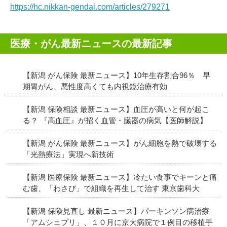
https://hc.nikkan-gendai.com/articles/279271
医療・がん最新ニュースの最新記事
【新潟 がん保険 最新ニュース】10年生存割合96％ 早
期胃がん、悪性度高くても内視鏡治療有効
【新潟 保険相談 最新ニュース】血圧が高いと何が起こ
る？ 『高血圧』が招く血管・臓器の病気【医師解説】
【新潟 がん保険 最新ニュース】がん細胞を熱で破壊する
「光熱療法」実現へ新技術
【新潟 医療保険 最新ニュース】冷たい食事でキーンと痛
む歯、「わさび」で組織を再生して治す 東京歯科大
【新潟 保険見直し 最新ニュース】パーキンソン病治療
「アムシェプリ」、１０月に京大病院で１例目の移植手