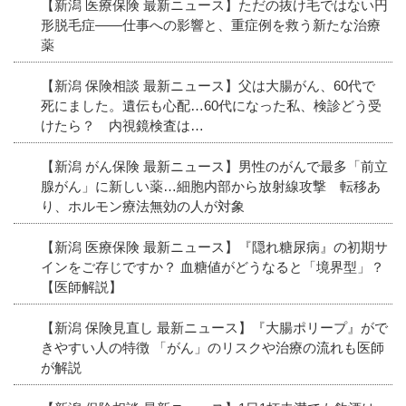
【新潟 医療保険 最新ニュース】ただの抜け毛ではない円
形脱毛症――仕事への影響と、重症例を救う新たな治療
薬
【新潟 保険相談 最新ニュース】父は大腸がん、60代で
死にました。遺伝も心配…60代になった私、検診どう受
けたら？ 内視鏡検査は…
【新潟 がん保険 最新ニュース】男性のがんで最多「前立
腺がん」に新しい薬…細胞内部から放射線攻撃 転移あ
り、ホルモン療法無効の人が対象
【新潟 医療保険 最新ニュース】『隠れ糖尿病』の初期サ
インをご存じですか？ 血糖値がどうなると「境界型」？
【医師解説】
【新潟 保険見直し 最新ニュース】『大腸ポリープ』がで
きやすい人の特徴 「がん」のリスクや治療の流れも医師
が解説