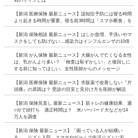
【新潟 医療保険 最新ニュース】認知症予防には寝る時間
より起きる時間が重要。寝る前3時間は「スマホ断食」を
【新潟 保険相談 最新ニュース】はしか急増、手洗いやマ
スクをしても防げない…感染力はインフルエンザの10倍
【新潟 がん保険 最新ニュース】大腸がんで亡くなる女性
は、乳がんより多い？ 「検査は恥ずかしい」と後回しに
する前に知ってほしい、女性医師からのメッセージ
【新潟 医療保険 最新ニュース】市販薬で改善しない『片
頭痛』の原因は？ 受診の目安と見分け方を医師が解説
【新潟 保険見直し 最新ニュース】筋トレの健康効果、週
○分で頭打ち 適正時間は？ 米ハーバード大などが14
万人を調査
【新潟 保険 最新ニュース】「困っている人が結構い
る」 リズム入院 スマホやゲームで生活リズムに乱