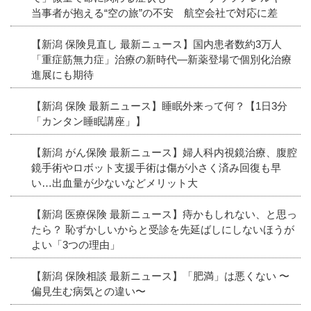
当事者が抱える“空の旅”の不安 航空会社で対応に差
【新潟 保険見直し 最新ニュース】国内患者数約3万人
「重症筋無力症」治療の新時代―新薬登場で個別化治療
進展にも期待
【新潟 保険 最新ニュース】睡眠外来って何？【1日3分
「カンタン睡眠講座」】
【新潟 がん保険 最新ニュース】婦人科内視鏡治療、腹腔
鏡手術やロボット支援手術は傷が小さく済み回復も早
い…出血量が少ないなどメリット大
【新潟 医療保険 最新ニュース】痔かもしれない、と思っ
たら？ 恥ずかしいからと受診を先延ばしにしないほうが
よい「3つの理由」
【新潟 保険相談 最新ニュース】「肥満」は悪くない 〜
偏見生む病気との違い〜