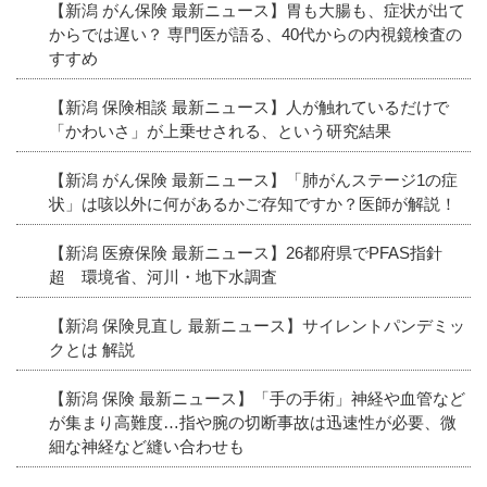
【新潟 がん保険 最新ニュース】胃も大腸も、症状が出て
からでは遅い？ 専門医が語る、40代からの内視鏡検査の
すすめ
【新潟 保険相談 最新ニュース】人が触れているだけで
「かわいさ」が上乗せされる、という研究結果
【新潟 がん保険 最新ニュース】「肺がんステージ1の症
状」は咳以外に何があるかご存知ですか？医師が解説！
【新潟 医療保険 最新ニュース】26都府県でPFAS指針
超 環境省、河川・地下水調査
【新潟 保険見直し 最新ニュース】サイレントパンデミッ
クとは 解説
【新潟 保険 最新ニュース】「手の手術」神経や血管など
が集まり高難度…指や腕の切断事故は迅速性が必要、微
細な神経など縫い合わせも