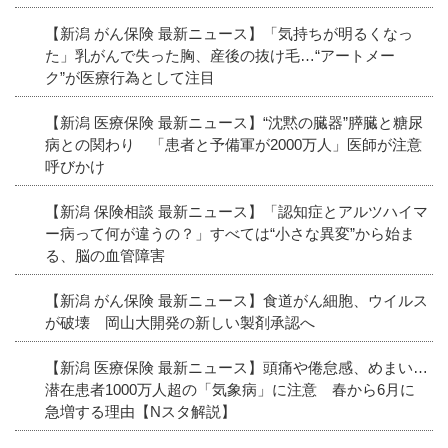
【新潟 がん保険 最新ニュース】「気持ちが明るくなっ
た」乳がんで失った胸、産後の抜け毛…“アートメー
ク”が医療行為として注目
【新潟 医療保険 最新ニュース】“沈黙の臓器”膵臓と糖尿
病との関わり 「患者と予備軍が2000万人」医師が注意
呼びかけ
【新潟 保険相談 最新ニュース】「認知症とアルツハイマ
ー病って何が違うの？」すべては“小さな異変”から始ま
る、脳の血管障害
【新潟 がん保険 最新ニュース】食道がん細胞、ウイルス
が破壊 岡山大開発の新しい製剤承認へ
【新潟 医療保険 最新ニュース】頭痛や倦怠感、めまい…
潜在患者1000万人超の「気象病」に注意 春から6月に
急増する理由【Nスタ解説】