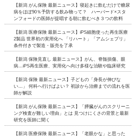
【新潟 がん保険 最新ニュース】寝起きに飲むだけで糖尿
病をほぼ90％予防する飲み物って？ ハーバード×スタ
ンフォードの医師が提唱する朝に飲むべき３つの飲料
【新潟 医療保険 最新ニュース】iPS細胞使った再生医療
2製品 世界初の実用化へ 「リハート」「アムシェプリ」
条件付きで製造・販売を了承
【新潟 保険見直し 最新ニュース】がん、脊髄損傷、眼
病…iPS再生医療、実用化へ向け多様な治験や臨床研究
【新潟 保険 最新ニュース】子どもの「身長が伸びな
い…」 何科へ行けばよい？ 初診から治療までの流れを医
師が解説
【新潟 がん保険 最新ニュース】「膵臓がんのスクリーニ
ング検査が難しい理由」とは 見つけにくさの背景と最新
研究を医師に聞く
【新潟 医療保険 最新ニュース】「老眼かな」と思った