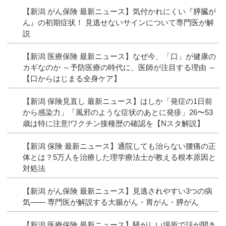
【新潟 がん保険 最新ニュース】気付かれにくい『膵臓が
ん』の初期症状！ 見逃せないサインについて専門医が解
説
【新潟 医療保険 最新ニュース】なぜ今、「口」が健康の
カギなのか ～予防医療の時代に、医師が注目する理由 ～
【口からはじまる全身ケア】
【新潟 保険見直し 最新ニュース】はしか「発症の1日前
から感染力」「風邪のような症状のあとに発疹」26〜53
歳は特に注意!ワクチン接種歴の確認を【Nスタ解説】
【新潟 保険 最新ニュース】通院しても治らない腰痛の正
体とは？5万人を治療した理学療法士が教える根本原因と
対処法
【新潟 がん保険 最新ニュース】見逃されやすい3つの病
気―― 専門医が解説する大腸がん・胃がん・膵がん
【新潟 医療保険 最新ニュース】騒がしい場所で話が聞き