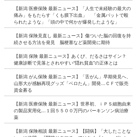
【新潟 医療保険 最新ニュース】「人生で未経験の最大の
痛み」をもたらす「くも膜下出血」 「金属バットで殴
られたような」「頭の中で何かが爆発したような」
【新潟 保険見直し 最新ニュース】傷ついた脳の回復を持
続させる方法を発見 脳梗塞など薬開発に期待
【新潟 保険 最新ニュース】あくび、だるさはサイン？
健康診断で見落とされやすい“隠れ貧血”の正体とは
【新潟 がん保険 最新ニュース】「舌がん」早期発見へ、
山形大が感触再現グッズ「ベロたん」開発…ＣＦで販売
資金募る
【新潟 医療保険 最新ニュース】世界初、ｉＰＳ細胞由来
の製品実用化…１回５５００万円のパーキンソン病治療
薬
【新潟 保険相談 最新ニュース】【闘病】「大したことな