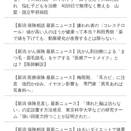
れ 悩む子どもを治療 4泊5日で無理なく整える 山
梨・国立甲府病院
【新潟 保険相談 最新ニュース】嫌われ者の〈コレステロ
ール〉値が高い人のほうが健康って本当？和田秀樹「薬
で値を下げても、動脈硬化が改善するとは限らない」
【新潟 がん保険 最新ニュース】抗がん剤治療による「ま
つ毛・眉毛脱毛」をケアする『医療アートメイク』と
は？【医師解説】
【新潟 医療保険 最新ニュース】梅雨期、「耳カビ」に注
意 強烈かゆみ、イヤホン影響も 専門家「異常あれば
耳鼻科へ」
【新潟 保険見直し 最新ニュース】「壊れた脳は治らな
い」の定説覆す方法発見 東京科学大学などの研究チー
ム「強い回復力持つことが証明された」
【新潟 保険相談 最新ニュース】ゆるいダイエットで体重