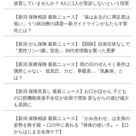
放置していませんか？ 4人に1人が受診しないという現実
【新潟 保険相談 最新ニュース】「薬はあるのに満足度は
低い」うつ病治療の課題―新ガイドラインがもたらす変
化とは？
【新潟 がん保険 最新ニュース】【闘病】自覚症状なしで
『悪性リンパ腫』宣告… 30代管理職を襲った悪夢
【新潟 医療保険 最新ニュース】雨の日のぜんそく発作は
偶然じゃない 低気圧、カビ、寒暖差…「気象病」と
は？
【新潟 保険見直し 最新ニュース】お口がぽかん 子ども
の口腔機能発達不全症が全国で増加 昔ながらの遊び減少
も原因に
【新潟 保険相談 最新ニュース】「かみ合わせ」は全身の
姿勢を映す鏡 ～口の中に表れる〝身体の使い方〟～【口
からはじまる全身ケア】